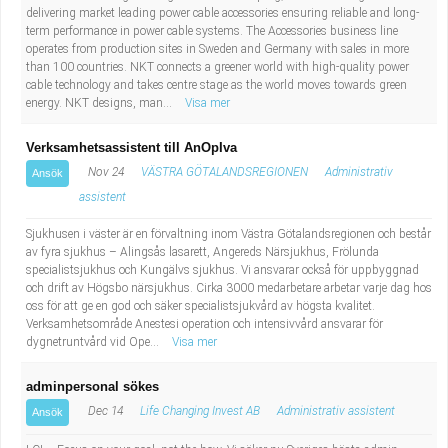
delivering market leading power cable accessories ensuring reliable and long-
term performance in power cable systems. The Accessories business line
operates from production sites in Sweden and Germany with sales in more
than 100 countries. NKT connects a greener world with high-quality power
cable technology and takes centre stage as the world moves towards green
energy. NKT designs, man...
Visa mer
Verksamhetsassistent till AnOpIva
Nov 24
VÄSTRA GÖTALANDSREGIONEN
Administrativ
Ansök
assistent
Sjukhusen i väster är en förvaltning inom Västra Götalandsregionen och består
av fyra sjukhus – Alingsås lasarett, Angereds Närsjukhus, Frölunda
specialistsjukhus och Kungälvs sjukhus. Vi ansvarar också för uppbyggnad
och drift av Högsbo närsjukhus. Cirka 3000 medarbetare arbetar varje dag hos
oss för att ge en god och säker specialistsjukvård av högsta kvalitet.
Verksamhetsområde Anestesi operation och intensivvård ansvarar för
dygnetruntvård vid Ope...
Visa mer
adminpersonal sökes
Dec 14
Life Changing Invest AB
Administrativ assistent
Ansök