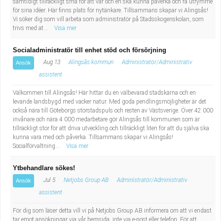
samtidigt tillräckligt små för att var och en ska kunna påverka och få utrymme
för sina idéer. Här finns plats för nytänkare. Tillsammans skapar vi Alingsås!
Vi söker dig som vill arbeta som administratör på Stadsskogenskolan, som
trivs med at...
Visa mer
Socialadministratör till enhet stöd och försörjning
Aug 13
Alingsås kommun
Administratör/Administrativ
Ansök
assistent
Välkommen till Alingsås! Här hittar du en välbevarad stadskärna och en
levande landsbygd med vacker natur. Med goda pendlingsmöjligheter är det
också nära till Göteborgs storstadspuls och resten av Västsverige. Över 42 000
invånare och nära 4 000 medarbetare gör Alingsås till kommunen som är
tillräckligt stor för att driva utveckling och tillräckligt liten för att du själva ska
kunna vara med och påverka. Tillsammans skapar vi Alingsås!
Socialförvaltning...
Visa mer
Ytbehandlare sökes!
Jul 5
Netjobs Group AB
Administratör/Administrativ
Ansök
assistent
För dig som läser detta vill vi på Netjobs Group AB informera om att vi endast
tar emot ansökningar via vår hemsida, inte via e-post eller telefon. För att