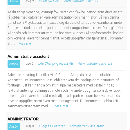
Maj 9
Manpower AB
Administrativ assistent
Ansök
Är du en självgående, lösningsfokuserad och flexibel person som drivs av att
få jobba med datorer, enklare administration och människor. Då kan denna
tjänst som Projektassistent passa dig då du stöttar upp verksamheten under
2 projektperioder fördelat i juni samt under augusti/september. Du utgår från
Alingsås och kommer att vara ute hos våra kunder i Alingsåsområdet, körkort
och körvana krävs för denna tjänst. Arbetsuppgifter, om tjänsten Du kommer
att ...
Visa mer
Administrativ assistent
Jun 5
Life Changing Invest AB
Administrativ assistent
Ansök
Arbetsbeskrivning Nu söker vi på Ringup Alingsås en Administratör-
Assistent. Det kommer bli ditt jobb att sköta det dagliga administrativa på
företaget. Det kan handla om att hjälpa medarbetare med beställningar,
fakturahantering, bokning av möten och liknande uppgifter som dyker upp. I
rollen ingår mycket kontakt med säljare och partners som behövs för att lösa
diverse uppgifter, samt även med management. Du kommer att jobba i ett
sammansvetsat team med ...
Visa mer
ADMINISTRATÖR
Maj 8
Alingsås Pastorat
Administrativ assistent
Ansök