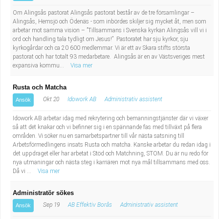
Om Alingsås pastorat Alingsås pastorat består av de tre församlingar –
Alingsås, Hemsjö och Ödenäs - som inbördes skiljer sig mycket åt, men som
arbetar mot samma vision – ”Tillsammans i Svenska kyrkan Alingsås vill vi i
ord och handling tala tydligt om Jesus!” Pastoratet har sju kyrkor, sju
kyrkogårdar och ca 20 600 medlemmar. Vi är ett av Skara stifts största
pastorat och har totalt 93 medarbetare. Alingsås är en av Västsveriges mest
expansiva kommu...
Visa mer
Rusta och Matcha
Okt 20
Idowork AB
Administrativ assistent
Ansök
Idowork AB arbetar idag med rekrytering och bemanningstjänster där vi växer
så att det knakar och vi befinner sig i en spännande fas med tillväxt på flera
områden. Vi söker nu en samarbetspartner till vår nästa satsning till
Arbetsförmedlingens insats Rusta och matcha. Kanske arbetar du redan idag i
det uppdraget eller har arbetat i Stöd och Matchning, STOM. Du är nu redo för
nya utmaningar och nästa steg i karriären mot nya mål tillsammans med oss.
Då vi ...
Visa mer
Administratör sökes
Sep 19
AB Effektiv Borås
Administrativ assistent
Ansök