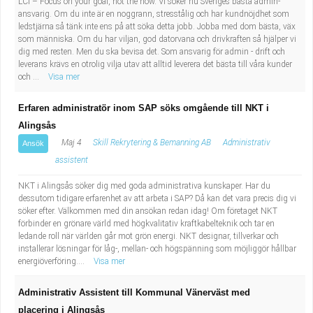
LCI – Focus on your goal, not the how. Vi söker nu Sveriges bästa admin-
ansvarig. Om du inte är en noggrann, stresstålig och har kundnöjdhet som
ledstjärna så tänk inte ens på att söka detta jobb. Jobba med dom bästa, väx
som människa. Om du har viljan, god datorvana och drivkraften så hjälper vi
dig med resten. Men du ska bevisa det. Som ansvarig för admin - drift och
leverans krävs en otrolig vilja utav att alltid leverera det bästa till våra kunder
och ...
Visa mer
Erfaren administratör inom SAP söks omgående till NKT i
Alingsås
Maj 4
Skill Rekrytering & Bemanning AB
Administrativ
Ansök
assistent
NKT i Alingsås söker dig med goda administrativa kunskaper. Har du
dessutom tidigare erfarenhet av att arbeta i SAP? Då kan det vara precis dig vi
söker efter. Välkommen med din ansökan redan idag! Om företaget NKT
förbinder en grönare värld med högkvalitativ kraftkabelteknik och tar en
ledande roll när världen går mot grön energi. NKT designar, tillverkar och
installerar lösningar för låg-, mellan- och högspänning som möjliggör hållbar
energiöverföring....
Visa mer
Administrativ Assistent till Kommunal Vänerväst med
placering i Alingsås