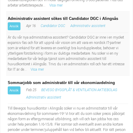
Götalandsregionen och vi möter dagligen omkring 3 000 patienter. Hos oss
arbetar arbetsterapeute...
Visa mer
Administrativ assistent sökes till Candidator DGC i Alingsås
Apr 16
Candidator DGC
Administrativ assistent
Ansök
Är du vår nya administrativa assistent? Candidator DGC är inne i en mycket
expansiv fas och för att uppnå vår vision om att vara en nordisk IT-partner
som är erkänd för att leverera en overkligt bra kundupplevelse, behöver vi
ytterligare förstärkning i form av duktiga medarbetare. Nu söker vi en ny
medarbetare för vår lediga tjänst som administrativ assistent till
huvudkontoret i Alingsås. Trivs du i en administrativ roll och har ett intresse
för IT är de...
Visa mer
Sommarjobb som administratör till vår ekonomiavdelning
Feb 25
BEVEGO BYGGPLÅT & VENTILATION AKTIEBOLAG
Ansök
Administrativ assistent
Till Bevegos huvudkontor i Alingsås söker vi nu en administratör till vår
ekonomiavdelning för sommaren-19! Vi tror att du som söker precis påbörjat
någon form av eftergymnasial utbildning, och vill och kan jobba hos oss
under hela perioden 1/6-15/8. Fler somrar och eventuellt även andra kortare
perioder under terminer/juluppehåll kan vid behov bli aktuellt. För rätt person