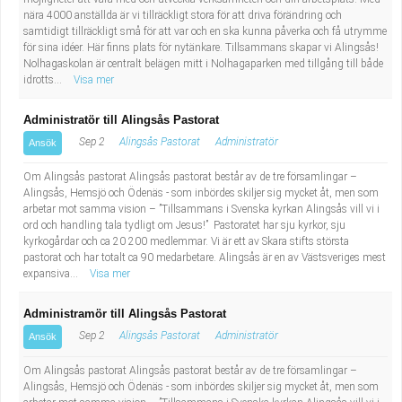
Industriell tillverkning
Behandlingsassistent/Socialpedagog
nära 4000 anställda är vi tillräckligt stora för att driva förändring och
samtidigt tillräckligt små för att var och en ska kunna påverka och få utrymme
för sina idéer. Här finns plats för nytänkare. Tillsammans skapar vi Alingsås!
Installation, drift, underhåll
Tandsköterska
Nolhagaskolan är centralt belägen mitt i Nolhagaparken med tillgång till både
idrotts...
Visa mer
Kropps- och skönhetsvård
Budbilsförare
Administratör till Alingsås Pastorat
Sep 2
Alingsås Pastorat
Administratör
Ansök
Kultur, media, design
Tidningsbud/Tidningsdistributör
Om Alingsås pastorat Alingsås pastorat består av de tre församlingar –
Militärt arbete
Lärare i fritidshem/Fritidspedagog
Alingsås, Hemsjö och Ödenäs - som inbördes skiljer sig mycket åt, men som
arbetar mot samma vision – ”Tillsammans i Svenska kyrkan Alingsås vill vi i
ord och handling tala tydligt om Jesus!” Pastoratet har sju kyrkor, sju
Naturbruk
Taxiförare/Taxichaufför
kyrkogårdar och ca 20 200 medlemmar. Vi är ett av Skara stifts största
pastorat och har totalt ca 90 medarbetare. Alingsås är en av Västsveriges mest
expansiva...
Visa mer
Naturvetenskapligt arbete
Läkarsekreterare/Vårdadmin/Medicinsk
Administramör till Alingsås Pastorat
sekreterare
Pedagogiskt arbete
Sep 2
Alingsås Pastorat
Administratör
Ansök
Lastbilsförare m.fl.
Sanering och renhållning
Om Alingsås pastorat Alingsås pastorat består av de tre församlingar –
Alingsås, Hemsjö och Ödenäs - som inbördes skiljer sig mycket åt, men som