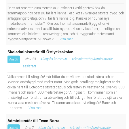
Dags att omsätta dina teoretiska kunskaper i verkligheten? Sök då
sommarjobb hos oss! Du får lära känna Peab, ett av Sveriges största bygg- och
anläggningsföretag, och vi får lära känna dig. Kanske blir du vår nya
medarbetare i framtiden? Om oss Inom affärsområde Bygg utför vi
entreprenadverksamhet av allt från nyproduktion av bostäder, offentliga och
kommersiella lokaler till renoveringar, om- och tillbyggnadsarbeten samt
byggservicetjänster. Nu söker v...
Visa mer
Skoladministratör till Östlyckeskolan
Nov 23
Alingsås kommun
Administratör/Administrativ
Ansök
assistent
Välkommen till Alingsås! Här hittar du en välbevarad stadskärna och en
levande landsbygd med vacker natur. Med goda pendlingsmöjligheter är det
också nära till Göteborgs storstadspuls och resten av Västsverige. Över 42 000
invånare och nära 4 000 medarbetare gör Alingsås till kommunen som är
tillräckligt stor för att driva utveckling och tillräckligt liten för att du själva ska
kunna vara med och påverka. Tillsammans skapar vi Alingsås! Barn- och
ungdoms...
Visa mer
Administratör till Team Norra
Dec 7
Alingsås kommun
Administratör/Administrativ
Ansök