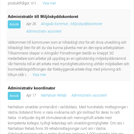
produktfrågor. Vi t...
Visa mer
Administratör till Miljöskyddskontoret
Apr 26
Alingsås kommun , Miljöskyddskontoret
Ansök
Administrativ assistent
Välkommen till kommunen som är tillräckligt stor för att driva utveckling och
tillräckligt liten för att du ska kunna påverka mer än den egna arbetsplatsen.
Tillsammans skapar vi Alingsås! Förvaltningen består av knappt 30
medarbetare som arbetar på uppdrag av en självständig miljöskyddsnämnd.
Vår främsta roll är att arbeta med myndighetsutövning utifrån miljöbalken och
livsmedelslagstiftningen där förebyggande arbete ihop med prövning och
tillsyn står i...
Visa mer
Administrativ koordinator
Apr 17
Närhälsan Rehab
Administrativ assistent
Ansök
Närhälsan utvecklar primärvård i världsklass. Med hundratals mottagningar i
Västra Götaland finns vi nära invånarna och gör skillnad för deras liv och
hälsa. Vi erbjuder dig ett stimulerande och meningsfullt arbete med
kompetenta kollegor, tydligt ledarskap och utvecklingsmöjligheter. Om oss I
Närhälsan Rehab finns 59 rehabmottagningar runt om i Västra