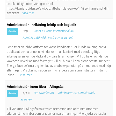
ansöka till tjänsten, vänligen besök
https://karriarguiden.se/sv/jobb/ytbehandlare-sokes-1. Vi ser fram emot din
ansökan!
Visa mer
Administratör, inriktning inköp och logistik
Sep 2
Meet a Group international AB
Ansök
Administratör/Administrativ assistent
Jobbify är en jobbplattform för vassa kandidater. För kunds räkning har vi
publicerat denna annons, vill du komma i kontakt med den slutgiltiga
arbetsgivaren kan du klicka dig vidare till annonsen: Vill du ha en roll där du
växer och utvecklas med företaget? Vill du bidra till den gröna omställningen?
Energy Save befinner sig i en fas av snabb expansion på en marknad med hög
efterfrågan. Vi söker nu någon som vill arbeta som administratör inriktning
inköp...
Visa mer
Administratör inom fiber - Alingsås
Apr 4
Btp Sweden AB
Administratör/Administrativ
Ansök
assistent
Till vår kund i Alingsås söker vi en serviceinriktad administratör med
erfarenhet inom fiber som är redo för nya utmaningar. Vi erbjuder schyssta