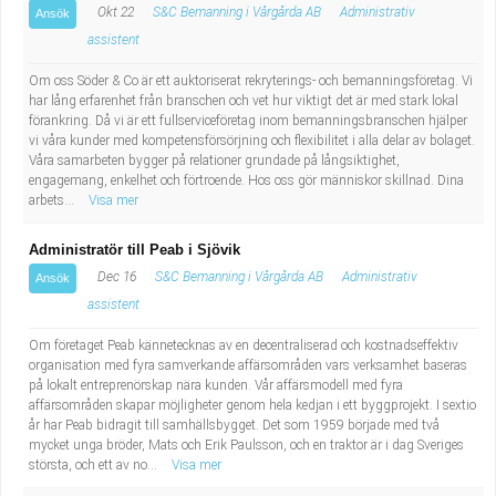
Okt 22
S&C Bemanning i Vårgårda AB
Administrativ
Ansök
assistent
Om oss Söder & Co är ett auktoriserat rekryterings- och bemanningsföretag. Vi
har lång erfarenhet från branschen och vet hur viktigt det är med stark lokal
förankring. Då vi är ett fullserviceföretag inom bemanningsbranschen hjälper
vi våra kunder med kompetensförsörjning och flexibilitet i alla delar av bolaget.
Våra samarbeten bygger på relationer grundade på långsiktighet,
engagemang, enkelhet och förtroende. Hos oss gör människor skillnad. Dina
arbets...
Visa mer
Administratör till Peab i Sjövik
Dec 16
S&C Bemanning i Vårgårda AB
Administrativ
Ansök
assistent
Om företaget Peab kännetecknas av en decentraliserad och kostnadseffektiv
organisation med fyra samverkande affärsområden vars verksamhet baseras
på lokalt entreprenörskap nära kunden. Vår affärsmodell med fyra
affärsområden skapar möjligheter genom hela kedjan i ett byggprojekt. I sextio
år har Peab bidragit till samhällsbygget. Det som 1959 började med två
mycket unga bröder, Mats och Erik Paulsson, och en traktor är i dag Sveriges
största, och ett av no...
Visa mer