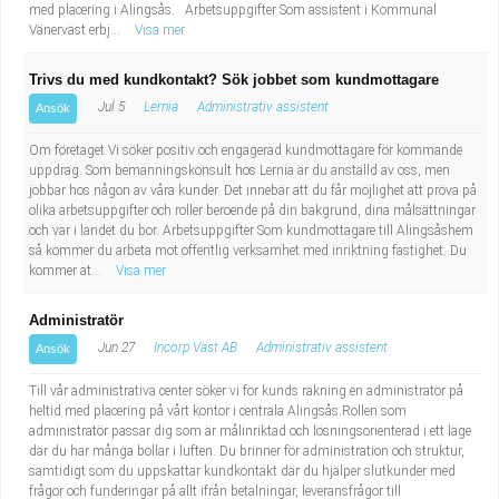
med placering i Alingsås. Arbetsuppgifter Som assistent i Kommunal
Vänerväst erbj...
Visa mer
Trivs du med kundkontakt? Sök jobbet som kundmottagare
Jul 5
Lernia
Administrativ assistent
Ansök
Om företaget Vi söker positiv och engagerad kundmottagare för kommande
uppdrag. Som bemanningskonsult hos Lernia är du anställd av oss, men
jobbar hos någon av våra kunder. Det innebär att du får möjlighet att pröva på
olika arbetsuppgifter och roller beroende på din bakgrund, dina målsättningar
och var i landet du bor. Arbetsuppgifter Som kundmottagare till Alingsåshem
så kommer du arbeta mot offentlig verksamhet med inriktning fastighet. Du
kommer at...
Visa mer
Administratör
Jun 27
Incorp Väst AB
Administrativ assistent
Ansök
Till vår administrativa center söker vi för kunds räkning en administratör på
heltid med placering på vårt kontor i centrala Alingsås.Rollen som
administratör passar dig som är målinriktad och lösningsorienterad i ett läge
där du har många bollar i luften. Du brinner för administration och struktur,
samtidigt som du uppskattar kundkontakt där du hjälper slutkunder med
frågor och funderingar på allt ifrån betalningar, leveransfrågor till