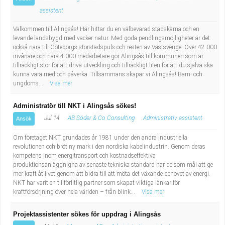
assistent
Välkommen till Alingsås! Här hittar du en välbevarad stadskärna och en
levande landsbygd med vacker natur. Med goda pendlingsmöjligheter är det
också nära till Göteborgs storstadspuls och resten av Västsverige. Över 42 000
invånare och nära 4 000 medarbetare gör Alingsås till kommunen som är
tillräckligt stor för att driva utveckling och tillräckligt liten för att du själva ska
kunna vara med och påverka. Tillsammans skapar vi Alingsås! Barn- och
ungdoms...
Visa mer
Administratör till NKT i Alingsås sökes!
Jul 14
AB Söder & Co Consulting
Administrativ assistent
Ansök
Om företaget NKT grundades år 1981 under den andra industriella
revolutionen och bröt ny mark i den nordiska kabelindustrin. Genom deras
kompetens inom energitransport och kostnadseffektiva
produktionsanläggnigna av senaste tekniska standard har de som mål att ge
mer kraft åt livet genom att bidra till att möta det växande behovet av energi.
NKT har varit en tillförlitlig partner som skapat viktiga länkar för
kraftförsörjning över hela världen – från blink...
Visa mer
Projektassistenter sökes för uppdrag i Alingsås