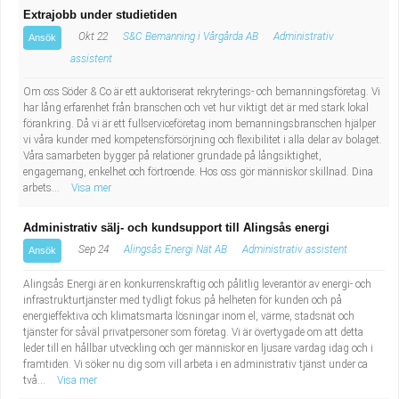
Extrajobb under studietiden
Okt 22
S&C Bemanning i Vårgårda AB
Administrativ
Ansök
assistent
Om oss Söder & Co är ett auktoriserat rekryterings- och bemanningsföretag. Vi
har lång erfarenhet från branschen och vet hur viktigt det är med stark lokal
förankring. Då vi är ett fullserviceföretag inom bemanningsbranschen hjälper
vi våra kunder med kompetensförsörjning och flexibilitet i alla delar av bolaget.
Våra samarbeten bygger på relationer grundade på långsiktighet,
engagemang, enkelhet och förtroende. Hos oss gör människor skillnad. Dina
arbets...
Visa mer
Administrativ sälj- och kundsupport till Alingsås energi
Sep 24
Alingsås Energi Nät AB
Administrativ assistent
Ansök
Alingsås Energi är en konkurrenskraftig och pålitlig leverantör av energi- och
infrastrukturtjänster med tydligt fokus på helheten för kunden och på
energieffektiva och klimatsmarta lösningar inom el, värme, stadsnät och
tjänster för såväl privatpersoner som företag. Vi är övertygade om att detta
leder till en hållbar utveckling och ger människor en ljusare vardag idag och i
framtiden. Vi söker nu dig som vill arbeta i en administrativ tjänst under ca
två...
Visa mer