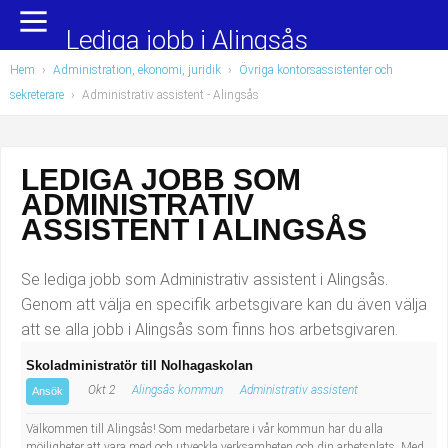
Yrkesområden
Populära jobb
Lediga jobb i Alingsås
Hem
›
Administration, ekonomi, juridik
›
Övriga kontorsassistenter och
Administration, ekonomi, juridik
Undersköterska, hemtjänst och äldreboende
sekreterare
›
Administrativ assistent
- Alingsås
Bygg och anläggning
Städare/Lokalvårdare
LEDIGA JOBB SOM
Chefer och verksamhetsledare
Barnskötare
ADMINISTRATIV
Data/IT
Lärare i förskola/Förskollärare
ASSISTENT I ALINGSÅS
Försäljning, inköp, marknadsföring
Lagerarbetare
Se lediga jobb som Administrativ assistent i Alingsås.
Genom att välja en specifik arbetsgivare kan du även välja
Hantverksyrken
Bussförare/Busschaufför
att se alla jobb i Alingsås som finns hos arbetsgivaren.
Skoladministratör till Nolhagaskolan
Hotell, restaurang, storhushåll
Elevassistent
Okt 2
Alingsås kommun
Administrativ assistent
Ansök
Hälso- och sjukvård
Personlig assistent
Välkommen till Alingsås! Som medarbetare i vår kommun har du alla
möjligheter att vara med och utveckla verksamheten och din arbetsplats. Med