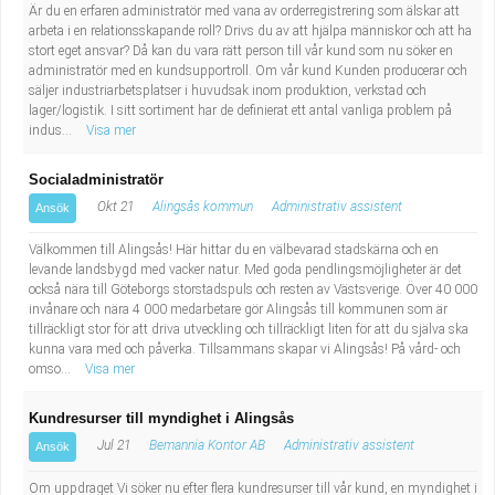
Är du en erfaren administratör med vana av orderregistrering som älskar att
arbeta i en relationsskapande roll? Drivs du av att hjälpa människor och att ha
stort eget ansvar? Då kan du vara rätt person till vår kund som nu söker en
administratör med en kundsupportroll. Om vår kund Kunden producerar och
säljer industriarbetsplatser i huvudsak inom produktion, verkstad och
lager/logistik. I sitt sortiment har de definierat ett antal vanliga problem på
indus...
Visa mer
Socialadministratör
Okt 21
Alingsås kommun
Administrativ assistent
Ansök
Välkommen till Alingsås! Här hittar du en välbevarad stadskärna och en
levande landsbygd med vacker natur. Med goda pendlingsmöjligheter är det
också nära till Göteborgs storstadspuls och resten av Västsverige. Över 40 000
invånare och nära 4 000 medarbetare gör Alingsås till kommunen som är
tillräckligt stor för att driva utveckling och tillräckligt liten för att du själva ska
kunna vara med och påverka. Tillsammans skapar vi Alingsås! På vård- och
omso...
Visa mer
Kundresurser till myndighet i Alingsås
Jul 21
Bemannia Kontor AB
Administrativ assistent
Ansök
Om uppdraget Vi söker nu efter flera kundresurser till vår kund, en myndighet i