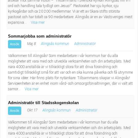
arbetar mot samma vision – ”Tillsammans i Svenska kyrkan Alingsås vill vi i
Fastighetsskötare
Socialt arbete
ord och handling tala tydligt om Jesus!” Pastoratet har sju kyrkor, sju
kyrkogårdar och ca 20 200 medlemmar. Vi är ett av Skara stifts största
pastorat och har totalt ca 90 medarbetare. Alingsås är en av Västsveriges mest
Informatör/Kommunikatör
Säkerhetsarbete
expansiva...
Visa mer
Brevbärare
Tekniskt arbete
Sommarjobba som administratör
Maj 8
Alingsås kommun
Administratör
Ansök
Sjuksköterska, grundutbildad
Transport
Välkommen till Alingsås! Som medarbetare i vår kommun har du alla
möjligheter att vara med och utveckla verksamheten och din arbetsplats. Med
Kock, storhushåll
nära 4000 anställda är vi tillräckligt stora för att driva förändring och
samtidigt tillräckligt små för att var och en ska kunna påverka och få utrymme
Undersköterska, vård- o specialavd. o mottagning
för sina idéer. Här finns plats för nytänkare. Tillsammans skapar vi Alingsås!
Serviceenheten är en enhet inom vård- och omsorgsförvaltningen, där vi valt att
samor...
Visa mer
Bibliotekarie
Administratör till Stadsskogenskolan
Administrativ assistent
Okt 17
Alingsås kommun
Administratör
Ansök
Välkommen till Alingsås! Som medarbetare i vår kommun har du alla
Lärare i gymnasiet
möjligheter att vara med och utveckla verksamheten och din arbetsplats. Med
nära 4000 anställda är vi tillräckligt stora för att driva förändring och