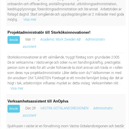
onboardin och offboarding, anställnignsavtal, utbildningsadministration,
kreditupplysningar, förändringsadministration och lite annat. Arbetstiden är
förlagd dagtid. Start omgående och uppdragslängden är 2 månader med goda
möjlig...
Visa mer
Projektadministratör till Storköksinnovationer!
Mar 11
Academic Work Sweden AB
Administrativ
Ansök
assistent
Storköksinnovationer är ett välmående, tryggt företag som grundades 2005.
De är verksamma i Västsverige och söker nu en handlingskraftig, prestigelös
person som är redo för att under förtroende ta stort ansvar och träda in i rollen
som deras nya projektadministratör. Låter detta som du? Välkommen in med
din ansökan! OM TJÄNSTEN Företaget är ett mindre familjärt bolag där det är
högt i tak, arbetsmiljön influeras mycket av detta inslag. Verksamheten rikt...
Visa mer
Verksamhetsassistent till AnOpIva
Dec 29
VÄSTRA GÖTALANDSREGIONEN
Administrativ
Ansök
assistent
Sjukhusen i väster är en förvaltning inom Västra Götalandsregionen och består