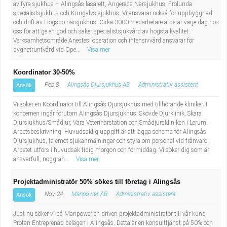
av fyra sjukhus – Alingsås lasarett, Angereds Närsjukhus, Frölunda
specialistsjukhus och Kungälvs sjukhus. Vi ansvarar också för uppbyggnad
och drift av Högsbo närsjukhus. Cirka 3000 medarbetare arbetar varje dag hos
oss för att ge en god och säker specialistsjukvård av högsta kvalitet.
Verksamhetsområde Anestesi operation och intensivvård ansvarar för
dygnetruntvård vid Ope...
Visa mer
Koordinator 30-50%
Feb 8
Alingsås Djursjukhus AB
Administrativ assistent
Ansök
Vi söker en Koordinator till Alingsås Djursjukhus med tillhörande kliniker. I
koncernen ingår förutom Alingsås Djursjukhus: Skövde Djurklinik, Skara
Djursjukhus/Smådjur, Vara Veterinärstation och Smådjurskliniken i Lerum.
Arbetsbeskrivning: Huvudsaklig uppgift är att lägga schema för Alingsås
Djursjukhus, ta emot sjukanmälningar och styra om personal vid frånvaro.
Arbetet utförs i huvudsak tidig morgon och förmiddag. Vi söker dig som är
ansvarfull, noggran...
Visa mer
Projektadministratör 50% sökes till företag i Alingsås
Nov 24
Manpower AB
Administrativ assistent
Ansök
Just nu söker vi på Manpower en driven projektadministratör till vår kund
Protan Entreprenad belägen i Alingsås. Detta är en konsulttjänst på 50% och