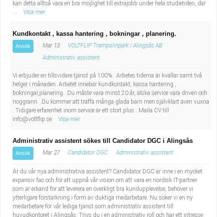
kan detta alltså vara en bra möjlighet till extrajobb under hela studietiden, där
...
Visa mer
Kundkontakt , kassa hantering , bokningar , planering.
Mar 13
VOLTFLIP Trampolinpark i Alingsås AB
Ansök
Administrativ assistent
Vi erbjuder en tillsvidare tjänst på 100%. .Arbetes tiderna är kvällar samt två
helger i månaden .Arbetet innebär kundkontakt, kassa hantering ,
bokningar,planering. .Du måste vara minst 20 år, älska service vara driven och
noggrann. .Du kommer att träffa många glada barn men självklart även vuxna
. Tidigare erfarenhet inom service är ett stort plus . Maila CV till
info@voltflip.se
Visa mer
Administrativ assistent sökes till Candidator DGC i Alingsås
Mar 27
Candidator DGC
Administrativ assistent
Ansök
Är du vår nya administrativa assistent? Candidator DGC är inne i en mycket
expansiv fas och för att uppnå vår vision om att vara en nordisk IT-partner
som är erkänd för att leverera en overkligt bra kundupplevelse, behöver vi
ytterligare förstärkning i form av duktiga medarbetare. Nu söker vi en ny
medarbetare för vår lediga tjänst som administrativ assistent till
huvudkontoret i Alingsås. Trivs du i en administrativ roll och har ett intresse