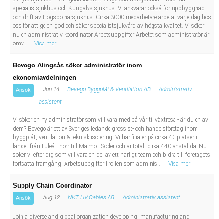
specialistsjukhus och Kungälvs sjukhus. Vi ansvarar också för uppbyggnad
och drift av Högsbo närsjukhus. Cirka 3000 medarbetare arbetar varje dag hos
oss för att ge en god och säker specialistsjukvård av högsta kvalitet. Vi söker
nu en administrativ koordinator Arbetsuppgifter Arbetet som administratör är
omv...
Visa mer
Bevego Alingsås söker administratör inom
ekonomiavdelningen
Jun 14
Bevego Byggplåt & Ventilation AB
Administrativ
Ansök
assistent
Vi söker en ny administratör som vill vara med på vår tillväxtresa - är du en av
dem? Bevego är ett av Sveriges ledande grossist- och handelsföretag inom
byggplåt, ventilation & teknisk isolering. Vi har filialer på cirka 40 platser i
landet från Luleå i norr till Malmö i Söder och är totalt cirka 440 anställda. Nu
söker vi efter dig som vill vara en del av ett härligt team och bidra till företagets
fortsatta framgång. Arbetsuppgifter I rollen som adminis...
Visa mer
Supply Chain Coordinator
Aug 12
NKT HV Cables AB
Administrativ assistent
Ansök
Join a diverse and global organization developing, manufacturing and