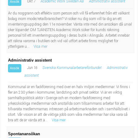
Okt 7
Academic Work Sweden AB
Administrativ assistent
Ansök
Är du noggrann och effektiv som person och vill få erfarenhet från ett välkänt
bolag inom mode/retailbranschen? Vi söker nu dig som vill ta dig an ett
inventeringsuppdrag den 11e november. Vänta inte med din ansökan då urval
sker löpande! OM TJÄNSTEN Academic Work söker för kunds räkning
personal till ett inventeringsuppdrag i deras butik i Alingsås. Arbetet innebär
att räkna varorna i butiken och vid väl utfört arbete finns möjlighet för
ytterligare u...
Visa mer
Administrativ assistent
Jun 16
Svenska Kommunalarbetareförbundet
Administrativ
Ansök
assistent
Kommunal är en fackförening med över en halv miljon medlemmar. Vi finns i
fler än 230 yrken i kommuner, landsting och privat sektor. Vi är en viktig
samhällspolitisk aktör i Sverige och en modern fackförening med
yrkesskickliga medlemmar och anställda som tillsammans arbetar för att
tillvarata medlemmarnas intressen på arbetsmarknaden och i samhällslivet i
stort. Vår vision är att de viktiga jobb som våra medlemmar har ska vara så
bra att de är värda att ä...
Visa mer
Spontanansökan