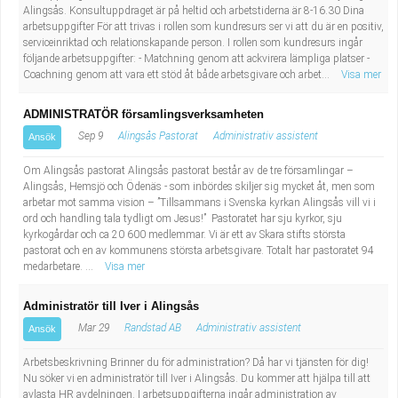
Alingsås. Konsultuppdraget är på heltid och arbetstiderna är 8-16.30 Dina
arbetsuppgifter För att trivas i rollen som kundresurs ser vi att du är en positiv,
serviceinriktad och relationskapande person. I rollen som kundresurs ingår
följande arbetsuppgifter: - Matchning genom att ackvirera lämpliga platser -
Coachning genom att vara ett stöd åt både arbetsgivare och arbet...
Visa mer
ADMINISTRATÖR församlingsverksamheten
Sep 9
Alingsås Pastorat
Administrativ assistent
Ansök
Om Alingsås pastorat Alingsås pastorat består av de tre församlingar –
Alingsås, Hemsjö och Ödenäs - som inbördes skiljer sig mycket åt, men som
arbetar mot samma vision – ”Tillsammans i Svenska kyrkan Alingsås vill vi i
ord och handling tala tydligt om Jesus!” Pastoratet har sju kyrkor, sju
kyrkogårdar och ca 20 600 medlemmar. Vi är ett av Skara stifts största
pastorat och en av kommunens största arbetsgivare. Totalt har pastoratet 94
medarbetare. ...
Visa mer
Administratör till Iver i Alingsås
Mar 29
Randstad AB
Administrativ assistent
Ansök
Arbetsbeskrivning Brinner du för administration? Då har vi tjänsten för dig!
Nu söker vi en administratör till Iver i Alingsås. Du kommer att hjälpa till att
avlasta HR avdelningen. I arbetsuppgifterna ingår administration av