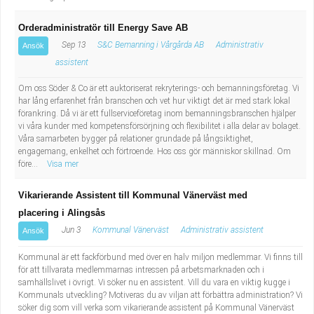
Orderadministratör till Energy Save AB
Sep 13
S&C Bemanning i Vårgårda AB
Administrativ
Ansök
assistent
Om oss Söder & Co är ett auktoriserat rekryterings- och bemanningsföretag. Vi
har lång erfarenhet från branschen och vet hur viktigt det är med stark lokal
förankring. Då vi är ett fullserviceföretag inom bemanningsbranschen hjälper
vi våra kunder med kompetensförsörjning och flexibilitet i alla delar av bolaget.
Våra samarbeten bygger på relationer grundade på långsiktighet,
engagemang, enkelhet och förtroende. Hos oss gör människor skillnad. Om
före...
Visa mer
Vikarierande Assistent till Kommunal Vänerväst med
placering i Alingsås
Jun 3
Kommunal Vänerväst
Administrativ assistent
Ansök
Kommunal är ett fackförbund med över en halv miljon medlemmar. Vi finns till
för att tillvarata medlemmarnas intressen på arbetsmarknaden och i
samhällslivet i övrigt. Vi söker nu en assistent. Vill du vara en viktig kugge i
Kommunals utveckling? Motiveras du av viljan att förbättra administration? Vi
söker dig som vill verka som vikarierande assistent på Kommunal Vänerväst