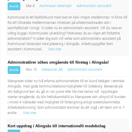
Mar 8
Kommunal Vänerväst
Administrativ assistent
Ansök
Kommunal är ett fackförbund med över en halv miljon medlemmar. Vi finns till
för att tillvarata medlemmarnas intressen på arbetsmarknaden och i
samhällslivet i övrigt. Vi söker nu en administrativ assistent. Vill du vara en
viktig kugge i Kommunals utveckling? Motiveras du av viljan att förbättra
administration? Vi söker dig som vill verka som administrativ assistent på
Kommunal Vänerväst med placering i Alingsås. Arbetsuppgifter Som
assistent i Kommunal...
Visa mer
Administratörer sökes omgående till företag i Alingsås!
Nov 15
Manpower AB
Administrativ assistent
Ansök
Manpower söker nu två erfarna administratörer till en kund belägen i centrala
Alingsås, med goda kommunikationsmöjligheter till Göteborg. Beroende på
din bakgrund kan du gå in i en junior eller lite mer senior roll. Uppdragen
startar omgående, du blir heltidsanställd av Manpower och uthyrd till kunden
i minst 4 månader med möjlighet till förlängning enligt överenskommelse.
Arbetsbeskrivning: Som administratör kommer du att ingå i ett team om 6 -7
andra...
Visa mer
Kort uppdrag i Alingsås till internationellt modebolag