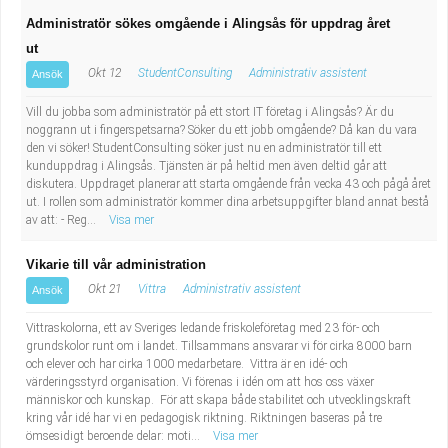
Administratör sökes omgående i Alingsås för uppdrag året
ut
Okt 12
StudentConsulting
Administrativ assistent
Ansök
Vill du jobba som administratör på ett stort IT företag i Alingsås? Är du
noggrann ut i fingerspetsarna? Söker du ett jobb omgående? Då kan du vara
den vi söker! StudentConsulting söker just nu en administratör till ett
kunduppdrag i Alingsås. Tjänsten är på heltid men även deltid går att
diskutera. Uppdraget planerar att starta omgående från vecka 43 och pågå året
ut. I rollen som administratör kommer dina arbetsuppgifter bland annat bestå
av att: - Reg...
Visa mer
Vikarie till vår administration
Okt 21
Vittra
Administrativ assistent
Ansök
Vittraskolorna, ett av Sveriges ledande friskoleföretag med 23 för- och
grundskolor runt om i landet. Tillsammans ansvarar vi för cirka 8000 barn
och elever och har cirka 1000 medarbetare. Vittra är en idé- och
värderingsstyrd organisation. Vi förenas i idén om att hos oss växer
människor och kunskap. För att skapa både stabilitet och utvecklingskraft
kring vår idé har vi en pedagogisk riktning. Riktningen baseras på tre
ömsesidigt beroende delar: moti...
Visa mer