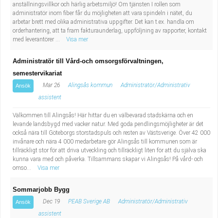
anställningsvillkor och härlig arbetsmiljö! Om tjänsten I rollen som
administratör inom fiber får du möjligheten att vara spindeln i nätet, du
arbetar brett med olika administrativa uppgifter. Det kan t.ex. handla om
orderhantering, att ta fram fakturaunderlag, uppföljning av rapporter, kontakt
med leverantörer ...
Visa mer
Administratör till Vård-och omsorgsförvaltningen,
semestervikariat
Mar 26
Alingsås kommun
Administratör/Administrativ
Ansök
assistent
Välkommen till Alingsås! Här hittar du en välbevarad stadskärna och en
levande landsbygd med vacker natur. Med goda pendlingsmöjligheter är det
också nära till Göteborgs storstadspuls och resten av Västsverige. Över 42 000
invånare och nära 4 000 medarbetare gör Alingsås till kommunen som är
tillräckligt stor för att driva utveckling och tillräckligt liten för att du själva ska
kunna vara med och påverka. Tillsammans skapar vi Alingsås! På vård- och
omso...
Visa mer
Sommarjobb Bygg
Dec 19
PEAB Sverige AB
Administratör/Administrativ
Ansök
assistent