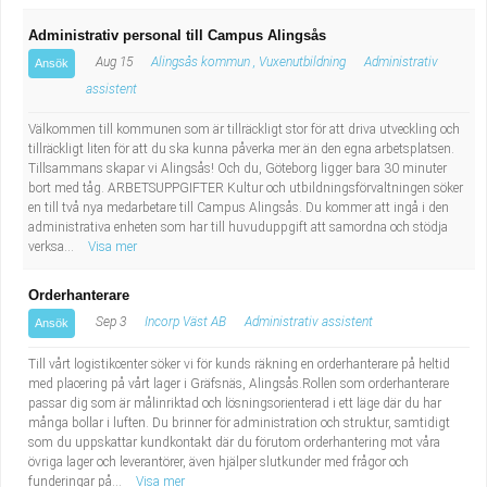
Administrativ personal till Campus Alingsås
Aug 15
Alingsås kommun , Vuxenutbildning
Administrativ
Ansök
assistent
Välkommen till kommunen som är tillräckligt stor för att driva utveckling och
tillräckligt liten för att du ska kunna påverka mer än den egna arbetsplatsen.
Tillsammans skapar vi Alingsås! Och du, Göteborg ligger bara 30 minuter
bort med tåg. ARBETSUPPGIFTER Kultur och utbildningsförvaltningen söker
en till två nya medarbetare till Campus Alingsås. Du kommer att ingå i den
administrativa enheten som har till huvuduppgift att samordna och stödja
verksa...
Visa mer
Orderhanterare
Sep 3
Incorp Väst AB
Administrativ assistent
Ansök
Till vårt logistikcenter söker vi för kunds räkning en orderhanterare på heltid
med placering på vårt lager i Gräfsnäs, Alingsås.Rollen som orderhanterare
passar dig som är målinriktad och lösningsorienterad i ett läge där du har
många bollar i luften. Du brinner för administration och struktur, samtidigt
som du uppskattar kundkontakt där du förutom orderhantering mot våra
övriga lager och leverantörer, även hjälper slutkunder med frågor och
funderingar på...
Visa mer