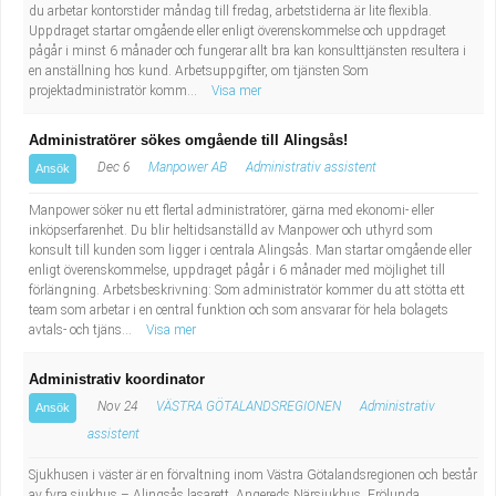
du arbetar kontorstider måndag till fredag, arbetstiderna är lite flexibla.
Uppdraget startar omgående eller enligt överenskommelse och uppdraget
pågår i minst 6 månader och fungerar allt bra kan konsulttjänsten resultera i
en anställning hos kund. Arbetsuppgifter, om tjänsten Som
projektadministratör komm...
Visa mer
Administratörer sökes omgående till Alingsås!
Dec 6
Manpower AB
Administrativ assistent
Ansök
Manpower söker nu ett flertal administratörer, gärna med ekonomi- eller
inköpserfarenhet. Du blir heltidsanställd av Manpower och uthyrd som
konsult till kunden som ligger i centrala Alingsås. Man startar omgående eller
enligt överenskommelse, uppdraget pågår i 6 månader med möjlighet till
förlängning. Arbetsbeskrivning: Som administratör kommer du att stötta ett
team som arbetar i en central funktion och som ansvarar för hela bolagets
avtals- och tjäns...
Visa mer
Administrativ koordinator
Nov 24
VÄSTRA GÖTALANDSREGIONEN
Administrativ
Ansök
assistent
Sjukhusen i väster är en förvaltning inom Västra Götalandsregionen och består
av fyra sjukhus – Alingsås lasarett, Angereds Närsjukhus, Frölunda