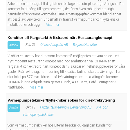
Arbetstiden är förlagd till dagtid och företaget har sin placering i Alingsås. Du
kommer få tillgång till egen servicebil, det finns även möjlighet att utgå
hemifrån efter överenskommelse. Dina arbetsuppgifter kommer bland annat
att bestå av: Service och underhåll av främst värmepumpar och kyltekniska
installationer och agg...
Visa mer
Konditor till Färgstarkt & Extraordinärt Restaurangkoncept
Feb 21
Ohana Alingsås AB
Bagare/Konditor
Ansök
Vi söker en kreativ konditor som kommer få möjligheten att vara en del i ett
nytt modernt restaurangkoncept med hög ambitionsnivå. OHANA är ett
färgstarkt och extraordinärt koncept där vi skapar en helhetsupplevelse för våra
gäster. Från extravagant inredning till kreativa kulinariska utsvävningar. I en
stor lokal på 577 kvm fördelat på två våningar i centrala Alingsås kommer
OHANA kunna erbjuda sina gäster Lunch, À La Carte, Café, Loungebar &
Nattklubb....
Visa mer
Värmepumpstekniker/kyltekniker sökes för direktrekrytering
Okt 13
Prizta Rekrytering & Bemanning AB
Kyl- och
Ansök
värmepumpstekniker
Som värmepumpstekniker hos Elterm besöker du dagligen kunder för