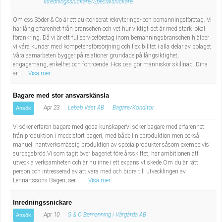
Inredningssnickare/Specialsnickare
Om oss Söder & Co är ett auktoriserat rekryterings- och bemanningsföretag. Vi
har lång erfarenhet från branschen och vet hur viktigt det är med stark lokal
förankring. Då vi är ett fullserviceföretag inom bemanningsbranschen hjälper
vi våra kunder med kompetensförsörjning och flexibilitet i alla delar av bolaget.
Våra samarbeten bygger på relationer grundade på långsiktighet,
engagemang, enkelhet och förtroende. Hos oss gör människor skillnad. Dina
ar...
Visa mer
Bagare med stor ansvarskänsla
Apr 23
Lebab Väst AB
Bagare/Konditor
Ansök
Vi söker erfaren bagare med goda kunskaperVi söker bagare med erfarenhet
från produktion i medelstort bageri, med både linjeproduktion men också
manuell hantverksmässig produktion av specialprodukter såsom exempelvis
surdegsbröd.Vi som tagit över bageriet före årsskiftet, har ambitionen att
utveckla verksamheten och är nu inne i ett expansivt skede.Om du är rätt
person och intresserad av att vara med och bidra till utvecklingen av
Lennartssons Bageri, ser ...
Visa mer
Inredningssnickare
Apr 10
S & C Bemanning i Vårgårda AB
Ansök