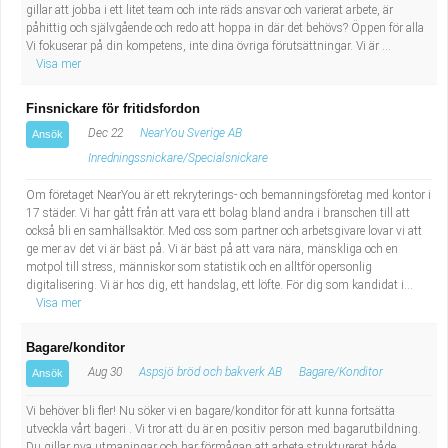
gillar att jobba i ett litet team och inte räds ansvar och varierat arbete, är
Industriell tillverkning
Behandlingsassistent/Socialpedagog
påhittig och självgående och redo att hoppa in där det behövs? Öppen för alla
Vi fokuserar på din kompetens, inte dina övriga förutsättningar. Vi är ...
Visa mer
Installation, drift, underhåll
Tandsköterska
Finsnickare för fritidsfordon
Kropps- och skönhetsvård
Budbilsförare
Dec 22
NearYou Sverige AB
Ansök
Inredningssnickare/Specialsnickare
Kultur, media, design
Tidningsbud/Tidningsdistributör
Om företaget NearYou är ett rekryterings- och bemanningsföretag med kontor i
Militärt arbete
Lärare i fritidshem/Fritidspedagog
17 städer. Vi har gått från att vara ett bolag bland andra i branschen till att
också bli en samhällsaktör. Med oss som partner och arbetsgivare lovar vi att
ge mer av det vi är bäst på. Vi är bäst på att vara nära, mänskliga och en
Naturbruk
Taxiförare/Taxichaufför
motpol till stress, människor som statistik och en alltför opersonlig
digitalisering. Vi är hos dig, ett handslag, ett löfte. För dig som kandidat i...
Visa mer
Naturvetenskapligt arbete
Läkarsekreterare/Vårdadmin/Medicinsk
Bagare/konditor
sekreterare
Pedagogiskt arbete
Aug 30
Aspsjö bröd och bakverk AB
Bagare/Konditor
Ansök
Lastbilsförare m.fl.
Sanering och renhållning
Vi behöver bli fler! Nu söker vi en bagare/konditor för att kunna fortsätta
utveckla vårt bageri . Vi tror att du är en positiv person med bagarutbildning.
Du gillar nya utmaningar och har förmågan att arbeta strukturerat både