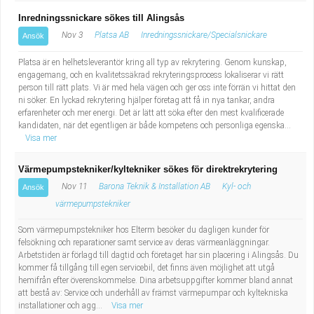
Inredningssnickare sökes till Alingsås
Nov 3
Platsa AB
Inredningssnickare/Specialsnickare
Ansök
Platsa är en helhetsleverantör kring all typ av rekrytering. Genom kunskap,
engagemang, och en kvalitetssäkrad rekryteringsprocess lokaliserar vi rätt
person till rätt plats. Vi är med hela vägen och ger oss inte förrän vi hittat den
ni söker. En lyckad rekrytering hjälper företag att få in nya tankar, andra
erfarenheter och mer energi. Det är lätt att söka efter den mest kvalificerade
kandidaten, när det egentligen är både kompetens och personliga egenska...
Visa mer
Värmepumpstekniker/kyltekniker sökes för direktrekrytering
Nov 11
Barona Teknik & Installation AB
Kyl- och
Ansök
värmepumpstekniker
Som värmepumpstekniker hos Elterm besöker du dagligen kunder för
felsökning och reparationer samt service av deras värmeanläggningar.
Arbetstiden är förlagd till dagtid och företaget har sin placering i Alingsås. Du
kommer få tillgång till egen servicebil, det finns även möjlighet att utgå
hemifrån efter överenskommelse. Dina arbetsuppgifter kommer bland annat
att bestå av: Service och underhåll av främst värmepumpar och kyltekniska
installationer och agg...
Visa mer