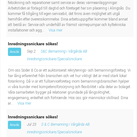
felsökning och reparationer samt service av deras värmeanläggningar.
Arbetstiden är förlagd till dagtid och företaget har sin placering i Alingsås. Du
kommer få tillgång till egen servicebil, det finns även möjlighet att utgå
hemifrån efter överenskommelse. Dina arbetsuppgifter kommer bland annat
att bestå av: Service och underhåll av främst värmepumpar och kyltekniska
installationer och agg...
Visa mer
Inredningssnickare sökes!
Sep 2
S&C Bemanning i Vårgårda AB
Ansök
Inredningssnickare/Specialsnickare
Om oss Söder & Co är ett auktoriserat rekryterings- och bemanningsföretag. Vi
har lång erfarenhet från branschen och vet hur viktigt det är med stark lokal
förankring. Då vi är ett fullserviceföretag inom bemanningsbranschen hjälper
vi våra kunder med kompetensförsörjning och flexibilitet i alla delar av bolaget.
Våra samarbeten bygger på relationer grundade på långsiktighet,
engagemang, enkelhet och förtroende. Hos oss gör människor skillnad. Dina
ar...
Visa mer
Inredningssnickare sökes!
Jul 23
S & C Bemanning i Vårgårda AB
Ansök
Inredningssnickare/Specialsnickare