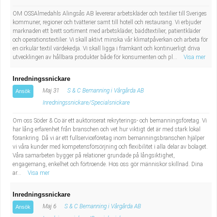
OM OSSAlmedahls Alingsås AB levererar arbetskläder och textilier till Sveriges
kommuner, regioner och tvätterier samt till hotell och restaurang. Vi erbjuder
marknaden ett brett sortiment med arbetskläder, bäddtextilier, patientkläder
och operationstextilier. Vi skall aktivt minska vår klimatpåverkan och arbeta för
en cirkulär textil värdekedja. Vi skall ligga i framkant och kontinuerligt driva
utvecklingen av hållbara produkter både för konsumenten och pl...
Visa mer
Inredningssnickare
Maj 31
S & C Bemanning i Vårgårda AB
Ansök
Inredningssnickare/Specialsnickare
Om oss Söder & Co är ett auktoriserat rekryterings- och bemanningsföretag. Vi
har lång erfarenhet från branschen och vet hur viktigt det är med stark lokal
förankring. Då vi är ett fullserviceföretag inom bemanningsbranschen hjälper
vi våra kunder med kompetensförsörjning och flexibilitet i alla delar av bolaget.
Våra samarbeten bygger på relationer grundade på långsiktighet,
engagemang, enkelhet och förtroende. Hos oss gör människor skillnad. Dina
ar...
Visa mer
Inredningssnickare
Maj 6
S & C Bemanning i Vårgårda AB
Ansök