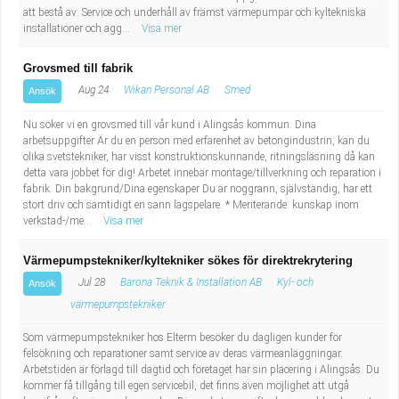
att bestå av: Service och underhåll av främst värmepumpar och kyltekniska
installationer och agg...
Visa mer
Grovsmed till fabrik
Aug 24
Wikan Personal AB
Smed
Ansök
Nu söker vi en grovsmed till vår kund i Alingsås kommun. Dina
arbetsuppgifter Är du en person med erfarenhet av betongindustrin, kan du
olika svetstekniker, har visst konstruktionskunnande, ritningsläsning då kan
detta vara jobbet för dig! Arbetet innebär montage/tillverkning och reparation i
fabrik. Din bakgrund/Dina egenskaper Du är noggrann, självständig, har ett
stort driv och samtidigt en sann lagspelare. * Meriterande: kunskap inom
verkstad-/me...
Visa mer
Värmepumpstekniker/kyltekniker sökes för direktrekrytering
Jul 28
Barona Teknik & Installation AB
Kyl- och
Ansök
värmepumpstekniker
Som värmepumpstekniker hos Elterm besöker du dagligen kunder för
felsökning och reparationer samt service av deras värmeanläggningar.
Arbetstiden är förlagd till dagtid och företaget har sin placering i Alingsås. Du
kommer få tillgång till egen servicebil, det finns även möjlighet att utgå