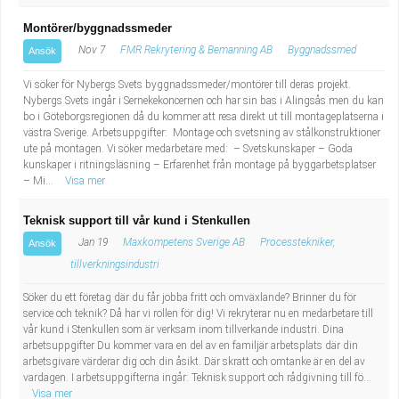
Montörer/byggnadssmeder
Nov 7
FMR Rekrytering & Bemanning AB
Byggnadssmed
Ansök
Vi söker för Nybergs Svets byggnadssmeder/montörer till deras projekt.
Nybergs Svets ingår i Sernekekoncernen och har sin bas i Alingsås men du kan
bo i Göteborgsregionen då du kommer att resa direkt ut till montageplatserna i
västra Sverige. Arbetsuppgifter: Montage och svetsning av stålkonstruktioner
ute på montagen. Vi söker medarbetare med: – Svetskunskaper – Goda
kunskaper i ritningsläsning – Erfarenhet från montage på byggarbetsplatser
– Mi...
Visa mer
Teknisk support till vår kund i Stenkullen
Jan 19
Maxkompetens Sverige AB
Processtekniker,
Ansök
tillverkningsindustri
Söker du ett företag där du får jobba fritt och omväxlande? Brinner du för
service och teknik? Då har vi rollen för dig! Vi rekryterar nu en medarbetare till
vår kund i Stenkullen som är verksam inom tillverkande industri. Dina
arbetsuppgifter Du kommer vara en del av en familjär arbetsplats där din
arbetsgivare värderar dig och din åsikt. Där skratt och omtanke är en del av
vardagen. I arbetsuppgifterna ingår: Teknisk support och rådgivning till fö...
Visa mer