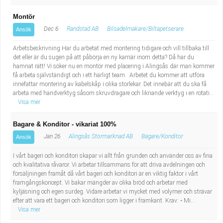
Montör
Dec 6
Randstad AB
Bilsadelmakare/Biltapetserare
Ansök
Arbetsbeskrivning Har du arbetat med montering tidigare och vill tillbaka till
det eller är du sugen på att påbörja en ny karriär inom detta? Då har du
hamnat rätt! Vi söker nu en montör med placering i Alingsås där man kommer
få arbeta självständigt och i ett härligt team. Arbetet du kommer att utföra
innefattar montering av kabelskåp i olika storlekar. Det innebär att du ska få
arbeta med handverktyg såsom skruvdragare och liknande verktyg i en rotati...
Visa mer
Bagare & Konditor - vikariat 100%
Jan 26
Alingsås Stormarknad AB
Bagare/Konditor
Ansök
I vårt bageri och konditori skapar vi allt från grunden och använder oss av fina
och kvalitativa råvaror. Vi arbetar tillsammans för att driva avdelningen och
försäljningen framåt då vårt bageri och konditori är en viktig faktor i vårt
framgångskoncept. Vi bakar mängder av olika bröd och arbetar med
kyljäsning och egen surdeg. Vidare arbetar vi mycket med volymer och strävar
efter att vara ett bageri och konditori som ligger i framkant. Krav: • Mi...
Visa mer