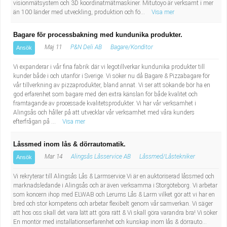
visionmätsystem och 3D koordinatmätmaskiner. Mitutoyo är verksamt i mer
än 100 länder med utveckling, produktion och fö...
Visa mer
Bagare för processbakning med kundunika produkter.
Maj 11
P&N Deli AB
Bagare/Konditor
Ansök
Vi expanderar i vår fina fabrik där vi legotillverkar kundunika produkter till
kunder både i och utanför i Sverige. Vi söker nu då Bagare & Pizzabagare för
vår tillverkning av pizzaprodukter, bland annat. Vi ser att sökande bör ha en
god erfarenhet som bagare med den extra känslan för både kvalitet och
framtagande av processade kvalitetsprodukter. Vi har vår verksamhet i
Alingsås och håller på att utvecklar vår verksamhet med våra kunders
efterfrågan på ...
Visa mer
Låssmed inom lås & dörrautomatik.
Mar 14
Alingsås Låsservice AB
Låssmed/Låstekniker
Ansök
Vi rekryterar till Alingsås Lås & Larmservice Vi är en auktoriserad låssmed och
marknadsledande i Alingsås och är även verksamma i Storgöteborg. Vi arbetar
som koncern ihop med ELWAB och Lerums Lås & Larm vilket gör att vi har en
bred och stor kompetens och arbetar flexibelt genom vår samverkan. Vi säger
att hos oss skall det vara lätt att göra rätt & Vi skall göra varandra bra! Vi söker
En montör med installationserfarenhet och kunskap inom lås & dörrauto...