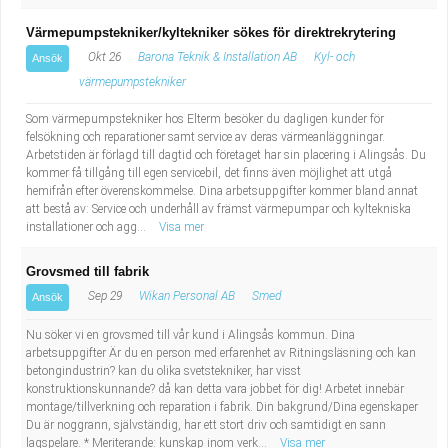
Värmepumpstekniker/kyltekniker sökes för direktrekrytering
Okt 26
Barona Teknik & Installation AB
Kyl- och
Ansök
värmepumpstekniker
Som värmepumpstekniker hos Elterm besöker du dagligen kunder för
felsökning och reparationer samt service av deras värmeanläggningar.
Arbetstiden är förlagd till dagtid och företaget har sin placering i Alingsås. Du
kommer få tillgång till egen servicebil, det finns även möjlighet att utgå
hemifrån efter överenskommelse. Dina arbetsuppgifter kommer bland annat
att bestå av: Service och underhåll av främst värmepumpar och kyltekniska
installationer och agg...
Visa mer
Grovsmed till fabrik
Sep 29
Wikan Personal AB
Smed
Ansök
Nu söker vi en grovsmed till vår kund i Alingsås kommun. Dina
arbetsuppgifter Är du en person med erfarenhet av Ritningsläsning och kan
betongindustrin? kan du olika svetstekniker, har visst
konstruktionskunnande? då kan detta vara jobbet för dig! Arbetet innebär
montage/tillverkning och reparation i fabrik. Din bakgrund/Dina egenskaper
Du är noggrann, självständig, har ett stort driv och samtidigt en sann
lagspelare. * Meriterande: kunskap inom verk...
Visa mer