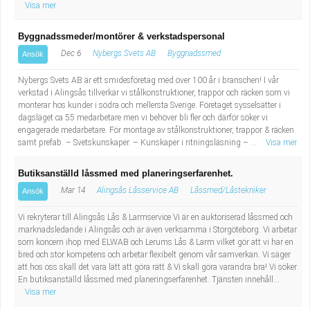
Visa mer
Byggnadssmeder/montörer & verkstadspersonal
Dec 6
Nybergs Svets AB
Byggnadssmed
Ansök
Nybergs Svets AB är ett smidesföretag med över 100 år i branschen! I vår
verkstad i Alingsås tillverkar vi stålkonstruktioner, trappor och räcken som vi
monterar hos kunder i södra och mellersta Sverige. Företaget sysselsätter i
dagsläget ca 55 medarbetare men vi behöver bli fler och därför söker vi
engagerade medarbetare. För montage av stålkonstruktioner, trappor & räcken
samt prefab. – Svetskunskaper. – Kunskaper i ritningsläsning – ...
Visa mer
Butiksanställd låssmed med planeringserfarenhet.
Mar 14
Alingsås Låsservice AB
Låssmed/Låstekniker
Ansök
Vi rekryterar till Alingsås Lås & Larmservice Vi är en auktoriserad låssmed och
marknadsledande i Alingsås och är även verksamma i Storgöteborg. Vi arbetar
som koncern ihop med ELWAB och Lerums Lås & Larm vilket gör att vi har en
bred och stor kompetens och arbetar flexibelt genom vår samverkan. Vi säger
att hos oss skall det vara lätt att göra rätt & Vi skall göra varandra bra! Vi söker
En butiksanställd låssmed med planeringserfarenhet. Tjänsten innehåll...
Visa mer