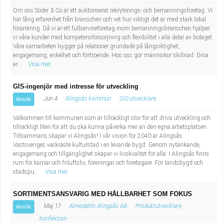
Om oss Söder & Co är ett auktoriserat rekryterings- och bemanningsföretag. Vi
har lång erfarenhet från branschen och vet hur viktigt det är med stark lokal
förankring. Då vi är ett fullserviceföretag inom bemanningsbranschen hjälper
vi våra kunder med kompetensförsörjning och flexibilitet i alla delar av bolaget.
Våra samarbeten bygger på relationer grundade på långsiktighet,
engagemang, enkelhet och förtroende. Hos oss gör människor skillnad. Dina
ar...
Visa mer
GIS-ingenjör med intresse för utveckling
Jun 4
Alingsås kommun
GIS-utvecklare
Ansök
Välkommen till kommunen som är tillräckligt stor för att driva utveckling och
tillräckligt liten för att du ska kunna påverka mer än den egna arbetsplatsen.
Tillsammans skapar vi Alingsås! I vår vision för 2040 är Alingsås
Västsveriges vackraste kulturstad i en levande bygd. Genom nytänkande,
engagemang och tillgänglighet skapar vi livskvalitet för alla. I Alingsås finns
rum för karriär och friluftsliv, föreningar och företagare. För landsbygd och
stadspu...
Visa mer
SORTIMENTSANSVARIG MED HÅLLBARHET SOM FOKUS
Maj 17
Almedahls Alingsås AB
Produktutvecklare,
Ansök
konfektion