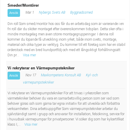
Smeder/Montörer
Mar 1
Nybergs Svets AB
Byggnadssmed
Ansök
Din roll Som smed/montör hos oss får du en arbetsdag som är varierande i en
fri roll där du sköter montaget efter överenskommen tidsplan. Detta sker ofta i
mindre montagelag men även större montagegrupperingar. I denna roll
kommer du löpande få utveckling inom yrket, både inom svets, montage,
material och olika typer av verktyg. Du kommer till ett företag som har en stabil
orderstock med en bred kundportfölj och med ett långsiktigt förhållningsätt
Din pr...
Visa mer
Vi rekryterar en Värmepumpstekniker
Nov 17
Maxkompetens Konsult AB
Kyl- och
Ansök
värmepumpstekniker
Vi rekryterar en Värmepumpstekniker För att trivas i yrkesrollen som
värmetekniker behöver du vara en samarbetsvillig person som ser vad som
behöver göras och som gärna tar egna initiativ för att utveckla och förbättra
verksamheten. Dina arbetsuppgifter Som värmepumpstekniker arbetar du
självständigt samt i grupp och ansvarar för installation, felsökning, service för
i huvudsak värmepumpar för privatpersoner. Vi söker dig som har kylcertifikat
klass I,...
Visa mer