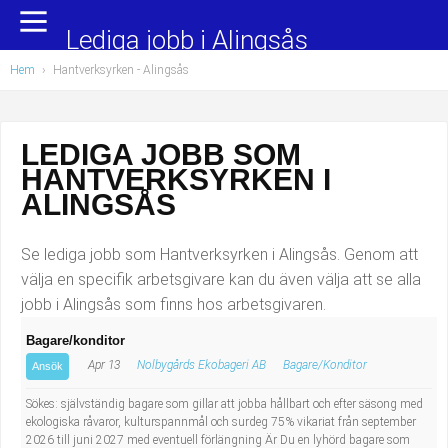
Yrkesområden
Populära jobb
Lediga jobb i Alingsås
Hem
›
Hantverksyrken
- Alingsås
Administration, ekonomi, juridik
Undersköterska, hemtjänst och äldreboende
Bygg och anläggning
Städare/Lokalvårdare
LEDIGA JOBB SOM
HANTVERKSYRKEN I
Chefer och verksamhetsledare
Barnskötare
ALINGSÅS
Data/IT
Lärare i förskola/Förskollärare
Se lediga jobb som Hantverksyrken i Alingsås. Genom att
Försäljning, inköp, marknadsföring
Lagerarbetare
välja en specifik arbetsgivare kan du även välja att se alla
jobb i Alingsås som finns hos arbetsgivaren.
Hantverksyrken
Bussförare/Busschaufför
Bagare/konditor
Apr 13
Nolbygårds Ekobageri AB
Bagare/Konditor
Hotell, restaurang, storhushåll
Elevassistent
Ansök
Sökes: självständig bagare som gillar att jobba hållbart och efter säsong med
Hälso- och sjukvård
Personlig assistent
ekologiska råvaror, kulturspannmål och surdeg 75% vikariat från september
2026 till juni 2027 med eventuell förlängning Är Du en lyhörd bagare som