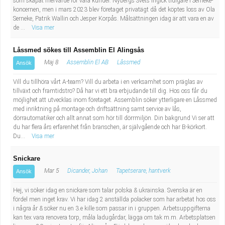
som skapat mervärde för våra kunder. Nybergs Svets ingick tidigare i Serneke-
koncernen, men i mars 2023 blev företaget privatägt då det köptes loss av Ola
Serneke, Patrik Wallin och Jesper Korpås. Målsättningen idag är att vara en av
de ...
Visa mer
Låssmed sökes till Assemblin El Alingsås
Maj 8
Assemblin El AB
Låssmed
Ansök
Vill du tillhöra vårt A-team? Vill du arbeta i en verksamhet som präglas av
tillväxt och framtidstro? Då har vi ett bra erbjudande till dig. Hos oss får du
möjlighet att utvecklas inom företaget. Assemblin söker ytterligare en Låssmed
med inriktning på montage och driftsättning samt service av lås,
dörrautomatiker och allt annat som hör till dörrmiljön. Din bakgrund Vi ser att
du har flera års erfarenhet från branschen, är självgående och har B-körkort.
Du...
Visa mer
Snickare
Mar 5
Dicander, Johan
Tapetserare, hantverk
Ansök
Hej, vi söker idag en snickare som talar polska & ukrainska. Svenska är en
fördel men inget krav. Vi har idag 2 anställda polacker som har arbetat hos oss
i några år & söker nu en 3.e kille som passar in i gruppen. Arbetsuppgifterna
kan tex vara renovera torp, måla ladugårdar, lägga om tak m.m. Arbetsplatsen