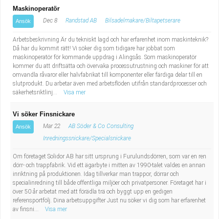
Maskinoperatör
Dec 8
Randstad AB
Bilsadelmakare/Biltapetserare
Ansök
Arbetsbeskrivning Är du tekniskt lagd och har erfarenhet inom maskinteknik?
Då har du kommit rätt! Vi söker dig som tidigare har jobbat som
maskinoperatör för kommande uppdrag i Alingsås. Som maskinoperatör
kommer du att driftsätta och övervaka processutrustning och maskiner för att
omvandla råvaror eller halvfabrikat till komponenter eller färdiga delar till en
slutprodukt. Du arbetar även med arbetsflöden utifrån standardprocesser och
säkerhetsriktlinj...
Visa mer
Vi söker Finsnickare
Mar 22
AB Söder & Co Consulting
Ansök
Inredningssnickare/Specialsnickare
Om företaget Solidor AB har sitt ursprung i Furulundsdörren, som var en ren
dörr- och trappfabrik. Vid ett ägarbyte i mitten av 1990-talet valdes en annan
inriktning på produktionen. Idag tillverkar man trappor, dörrar och
specialinredning till både offentliga miljöer och privatpersoner. Företaget har i
över 50 år arbetat med att förädla trä och byggt upp en gedigen
referensportfölj. Dina arbetsuppgifter Just nu söker vi dig som har erfarenhet
av finsni...
Visa mer