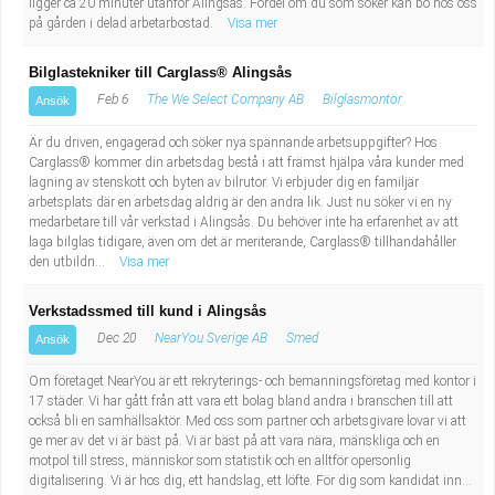
ligger ca 20 minuter utanför Alingsås. Fördel om du som söker kan bo hos oss
på gården i delad arbetarbostad.
Visa mer
Bilglastekniker till Carglass® Alingsås
Feb 6
The We Select Company AB
Bilglasmontör
Ansök
Är du driven, engagerad och söker nya spännande arbetsuppgifter? Hos
Carglass® kommer din arbetsdag bestå i att främst hjälpa våra kunder med
lagning av stenskott och byten av bilrutor. Vi erbjuder dig en familjär
arbetsplats där en arbetsdag aldrig är den andra lik. Just nu söker vi en ny
medarbetare till vår verkstad i Alingsås. Du behöver inte ha erfarenhet av att
laga bilglas tidigare, även om det är meriterande, Carglass® tillhandahåller
den utbildn...
Visa mer
Verkstadssmed till kund i Alingsås
Dec 20
NearYou Sverige AB
Smed
Ansök
Om företaget NearYou är ett rekryterings- och bemanningsföretag med kontor i
17 städer. Vi har gått från att vara ett bolag bland andra i branschen till att
också bli en samhällsaktör. Med oss som partner och arbetsgivare lovar vi att
ge mer av det vi är bäst på. Vi är bäst på att vara nära, mänskliga och en
motpol till stress, människor som statistik och en alltför opersonlig
digitalisering. Vi är hos dig, ett handslag, ett löfte. För dig som kandidat inn...