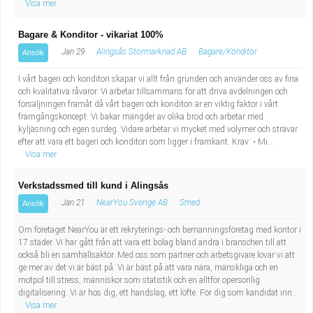
Visa mer
Bagare & Konditor - vikariat 100%
Jan 29
Alingsås Stormarknad AB
Bagare/Konditor
Ansök
I vårt bageri och konditori skapar vi allt från grunden och använder oss av fina
och kvalitativa råvaror. Vi arbetar tillsammans för att driva avdelningen och
försäljningen framåt då vårt bageri och konditori är en viktig faktor i vårt
framgångskoncept. Vi bakar mängder av olika bröd och arbetar med
kyljäsning och egen surdeg. Vidare arbetar vi mycket med volymer och strävar
efter att vara ett bageri och konditori som ligger i framkant. Krav: • Mi...
Visa mer
Verkstadssmed till kund i Alingsås
Jan 21
NearYou Sverige AB
Smed
Ansök
Om företaget NearYou är ett rekryterings- och bemanningsföretag med kontor i
17 städer. Vi har gått från att vara ett bolag bland andra i branschen till att
också bli en samhällsaktör. Med oss som partner och arbetsgivare lovar vi att
ge mer av det vi är bäst på. Vi är bäst på att vara nära, mänskliga och en
motpol till stress, människor som statistik och en alltför opersonlig
digitalisering. Vi är hos dig, ett handslag, ett löfte. För dig som kandidat inn...
Visa mer