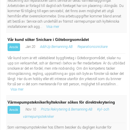
felsökning och reparationer samt service av deras värmeanläggningar.
Arbetstiden är förlagd till dagtid och företaget har sin placering i Alingsås. Du
kommer få tillgång till egen servicebil, det finns även möjlighet att utgå
hemifrån efter överenskommelse. Dina arbetsuppgifter kommer bland annat
att bestå av: Service och underhåll av främst värmepumpar och kyltekniska
installationer och agg...
Visa mer
Vår kund söker Snickare i Göteborgsområdet
Jan 20
Add-Up Bemanning AB
Reparationssnickare
Ansök
Vår kund som är ett väletablerat byggföretag i Göteborgsområdet, skalar nu
upp sin verksamhet, och är därmed i behov av fler medarbetare. Är du utbildad
snickare är det en fördel, men inte nödvändig. Om din kompetens täcker:
ritningsläsning, regling, uppsättning av gips och byte av fönster så räcker det
långt. Har du en hobby eller ett intresse utanför din yrkesroll som du brinner
för så ser vi det som meriterande För rätt person, möjlighet till anställnin...
Visa mer
Värmepumpstekniker/kyltekniker sökes för direktrekrytering
Nov 10
Prizta Rekrytering & Bemanning AB
Kyl- och
Ansök
värmepumpstekniker
Som värmepumpstekniker hos Elterm besöker du dagligen kunder för