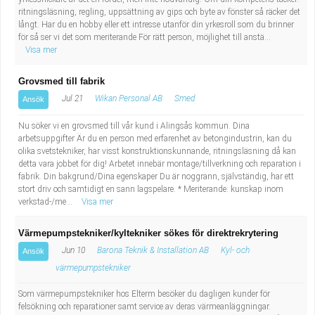
ritningsläsning, regling, uppsättning av gips och byte av fönster så räcker det
långt. Har du en hobby eller ett intresse utanför din yrkesroll som du brinner
för så ser vi det som meriterande För rätt person, möjlighet till anstä...
Visa mer
Grovsmed till fabrik
Jul 21
Wikan Personal AB
Smed
Ansök
Nu söker vi en grovsmed till vår kund i Alingsås kommun. Dina
arbetsuppgifter Är du en person med erfarenhet av betongindustrin, kan du
olika svetstekniker, har visst konstruktionskunnande, ritningsläsning då kan
detta vara jobbet för dig! Arbetet innebär montage/tillverkning och reparation i
fabrik. Din bakgrund/Dina egenskaper Du är noggrann, självständig, har ett
stort driv och samtidigt en sann lagspelare. * Meriterande: kunskap inom
verkstad-/me...
Visa mer
Värmepumpstekniker/kyltekniker sökes för direktrekrytering
Jun 10
Barona Teknik & Installation AB
Kyl- och
Ansök
värmepumpstekniker
Som värmepumpstekniker hos Elterm besöker du dagligen kunder för
felsökning och reparationer samt service av deras värmeanläggningar.