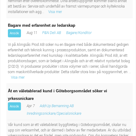
hemifrån efter överenskommelse. Dina arbetsuppgifter kommer bland annat
att bestå av: Service och underhåll av främst värmepumpar och kyltekniska
installationer och agg...
Visa mer
Bagare med erfarenhet av ledarskap
Aug 11
P&N Deli AB
Bagare/Konditor
Ansök
Vi på Alingsås Prod AB söker nu en Bagare med både dokumenterad gedigen
erfarenhet och teknisk kunnig i processproduktion, samt en dokumenterad
ledarskapserfarenhet med kunskap i kvalitetsarbete. Alingsås Prod AB, är ett
produktionsbageri, som är beläget i Alingsås och är ett relativt nystartat bolag
(2020). Vi producerar produkter i stora volymer och i serier, såväl handgjorda
som maskintillverkade produkter. Detta ställer stora krav på noggrannhet, en ...
Visa mer
Åt en väletablerad kund i Göteborgsområdet söker vi
yrkessnickare
Apr 7
Add-Up Bemanning AB
Ansök
Inredningssnickare/Specialsnickare
Vår kund som är ett väletablerat byggföretag i Göteborgsområdet, skalar nu
upp sin verksamhet, och är därmed i behov av fler medarbetare. Är du utbildad
yrkessnickare är det en fördel, men inte nödvändig. Om din kompetens täcker: