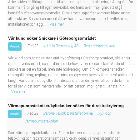
Arbetstiden är förlagd till dagtid och företaget har sin placering i Alingsås. Du
kommer få tillgång till egen servicebil, det finns även möjlighet att utgå
hemifrån efter överenskommelse. Dina arbetsuppgifter kommer bland annat
att bestå av: Service och underhåll av främst värmepumpar och kyltekniska
installationer och agg...
Visa mer
Vår kund söker Snickare i Göteborgsområdet
Feb 22
Add-Up Bemanning AB
Reparationssnickare
Ansök
Vår kund som är ett väletablerat byggföretag i Göteborgsområdet, skalar nu
upp sin verksamhet, och är därmed i behov av fler medarbetare. Är du utbildad
snickare är det en fördel, men inte nödvändig. Om din kompetens täcker:
ritningsläsning, regling, uppsättning av gips och byte av fönster så räcker det
långt. Har du en hobby eller ett intresse utanför din yrkesroll som du brinner
för så ser vi det som meriterande För rätt person, möjlighet till anställnin...
Visa mer
Värmepumpstekniker/kyltekniker sökes för direktrekrytering
Feb 23
Barona Teknik & Installation AB
Kyl- och
Ansök
värmepumpstekniker
Som värmepumpstekniker hos Elterm besöker du dagligen kunder för
felsökning och reparationer samt service av deras värmeanläggningar.