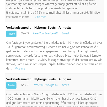
Fastighetsskötare
Socialt arbete
självständigt och med kollegor. Arbetet ger möjligheter att på sikt påverka
sortimentet och ta fram nya produkter. Anställningen är en
tillsvidareanställning på 75% med möjlighet till fler timmar på sikt. Tillträde
Informatör/Kommunikatör
Säkerhetsarbete
efter överenskomm...
Visa mer
Brevbärare
Tekniskt arbete
Verkstadssmed till Nybergs Svets i Alingsås
Sep 17
NearYou Sverige AB
Smed
Ansök
Sjuksköterska, grundutbildad
Transport
Om företaget Nybergs Svets AB grundades redan 1914 och är således ett över
100 år gammalt smidesföretag. Genom åren har vi gjort oss kända för vår
Kock, storhushåll
gedigna kompetens och stora engagemang, från ritning till färdigt projekt,
som skapat mervärde för våra kunder. Nybergs Svets ingick tidigare i Serneke-
koncernen, men i mars 2023 blev företaget privatägt då det köptes loss av Ola
Undersköterska, vård- o specialavd. o mottagning
Serneke, Patrik Wallin och Jesper Korpås. Målsättningen idag är att vara en av
de ...
Visa mer
Bibliotekarie
Verkstadssmed till Nybergs Svets i Alingsås
Administrativ assistent
Nov 21
NearYou Sverige AB
Smed
Ansök
Om företaget Nybergs Svets AB grundades redan 1914 och är således ett över
Lärare i gymnasiet
100 år gammalt smidesföretag. Genom åren har vi gjort oss kända för vår
gedigna kompetens och stora engagemang, från ritning till färdigt projekt,