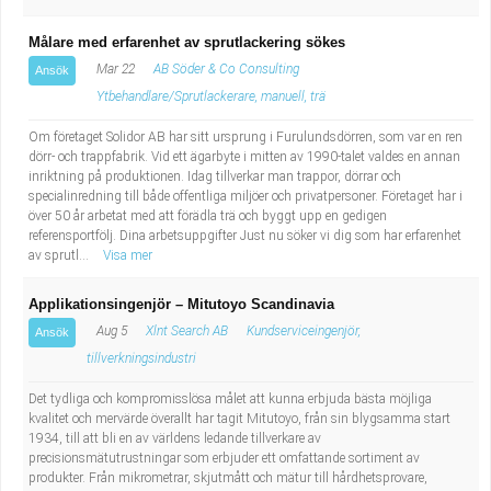
Målare med erfarenhet av sprutlackering sökes
Mar 22
AB Söder & Co Consulting
Ansök
Ytbehandlare/Sprutlackerare, manuell, trä
Om företaget Solidor AB har sitt ursprung i Furulundsdörren, som var en ren
dörr- och trappfabrik. Vid ett ägarbyte i mitten av 1990-talet valdes en annan
inriktning på produktionen. Idag tillverkar man trappor, dörrar och
specialinredning till både offentliga miljöer och privatpersoner. Företaget har i
över 50 år arbetat med att förädla trä och byggt upp en gedigen
referensportfölj. Dina arbetsuppgifter Just nu söker vi dig som har erfarenhet
av sprutl...
Visa mer
Applikationsingenjör – Mitutoyo Scandinavia
Aug 5
Xlnt Search AB
Kundserviceingenjör,
Ansök
tillverkningsindustri
Det tydliga och kompromisslösa målet att kunna erbjuda bästa möjliga
kvalitet och mervärde överallt har tagit Mitutoyo, från sin blygsamma start
1934, till att bli en av världens ledande tillverkare av
precisionsmätutrustningar som erbjuder ett omfattande sortiment av
produkter. Från mikrometrar, skjutmått och mätur till hårdhetsprovare,