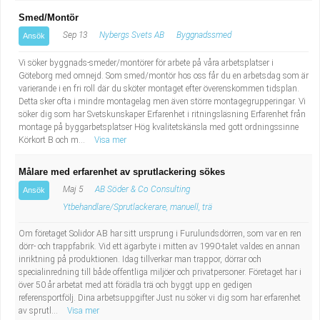
Smed/Montör
Sep 13
Nybergs Svets AB
Byggnadssmed
Ansök
Vi söker byggnads-smeder/montörer för arbete på våra arbetsplatser i
Göteborg med omnejd. Som smed/montör hos oss får du en arbetsdag som är
varierande i en fri roll där du sköter montaget efter överenskommen tidsplan.
Detta sker ofta i mindre montagelag men även större montagegrupperingar. Vi
söker dig som har Svetskunskaper Erfarenhet i ritningsläsning Erfarenhet från
montage på byggarbetsplatser Hög kvalitetskänsla med gott ordningssinne
Körkort B och m...
Visa mer
Målare med erfarenhet av sprutlackering sökes
Maj 5
AB Söder & Co Consulting
Ansök
Ytbehandlare/Sprutlackerare, manuell, trä
Om företaget Solidor AB har sitt ursprung i Furulundsdörren, som var en ren
dörr- och trappfabrik. Vid ett ägarbyte i mitten av 1990-talet valdes en annan
inriktning på produktionen. Idag tillverkar man trappor, dörrar och
specialinredning till både offentliga miljöer och privatpersoner. Företaget har i
över 50 år arbetat med att förädla trä och byggt upp en gedigen
referensportfölj. Dina arbetsuppgifter Just nu söker vi dig som har erfarenhet
av sprutl...
Visa mer