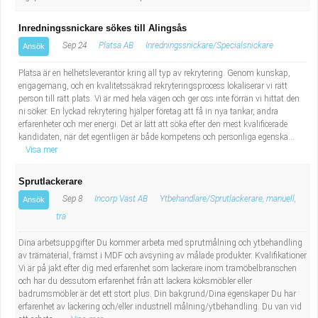
Inredningssnickare sökes till Alingsås
Sep 24
Platsa AB
Inredningssnickare/Specialsnickare
Ansök
Platsa är en helhetsleverantör kring all typ av rekrytering. Genom kunskap,
engagemang, och en kvalitetssäkrad rekryteringsprocess lokaliserar vi rätt
person till rätt plats. Vi är med hela vägen och ger oss inte förrän vi hittat den
ni söker. En lyckad rekrytering hjälper företag att få in nya tankar, andra
erfarenheter och mer energi. Det är lätt att söka efter den mest kvalificerade
kandidaten, när det egentligen är både kompetens och personliga egenska...
Visa mer
Sprutlackerare
Sep 8
Incorp Väst AB
Ytbehandlare/Sprutlackerare, manuell,
Ansök
trä
Dina arbetsuppgifter Du kommer arbeta med sprutmålning och ytbehandling
av trämaterial, främst i MDF och avsyning av målade produkter. Kvalifikationer
Vi är på jakt efter dig med erfarenhet som lackerare inom trämöbelbranschen
och har du dessutom erfarenhet från att lackera köksmöbler eller
badrumsmöbler är det ett stort plus. Din bakgrund/Dina egenskaper Du har
erfarenhet av lackering och/eller industriell målning/ytbehandling. Du van vid