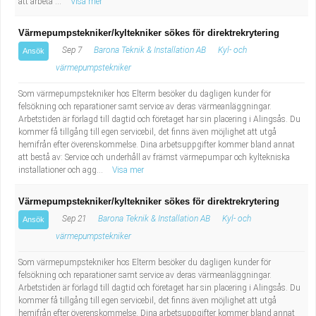
att arbeta ...
Visa mer
Värmepumpstekniker/kyltekniker sökes för direktrekrytering
Sep 7
Barona Teknik & Installation AB
Kyl- och
Ansök
värmepumpstekniker
Som värmepumpstekniker hos Elterm besöker du dagligen kunder för
felsökning och reparationer samt service av deras värmeanläggningar.
Arbetstiden är förlagd till dagtid och företaget har sin placering i Alingsås. Du
kommer få tillgång till egen servicebil, det finns även möjlighet att utgå
hemifrån efter överenskommelse. Dina arbetsuppgifter kommer bland annat
att bestå av: Service och underhåll av främst värmepumpar och kyltekniska
installationer och agg...
Visa mer
Värmepumpstekniker/kyltekniker sökes för direktrekrytering
Sep 21
Barona Teknik & Installation AB
Kyl- och
Ansök
värmepumpstekniker
Som värmepumpstekniker hos Elterm besöker du dagligen kunder för
felsökning och reparationer samt service av deras värmeanläggningar.
Arbetstiden är förlagd till dagtid och företaget har sin placering i Alingsås. Du
kommer få tillgång till egen servicebil, det finns även möjlighet att utgå
hemifrån efter överenskommelse. Dina arbetsuppgifter kommer bland annat