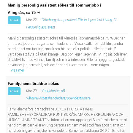
Manlig personlig assistent sökes till sommarjobb i
Alingsås, ca 75 %
Mar 22
Göteborgskooperativet För Independent Living, Gi
Ansök
Personlig assistent
Manlig personlig assistent sökes till Alingsås - sommarjobb ca 75 % Det här
är inte ett jobb där dagarna ser likadana ut. Vissa kvällar blir det film, andra
handlar det om träning, snack om historia eller politik – eller bara att få
vardagen att flyta på utan krångel. Jag bor i egen lägenhet i Alingsås och lever
ett aktivt liv med vänner, familj och mina intressen. Efter en ryggmärgsskada
använder jag permobil, och det är här du kommer in – som någon ...
Visa mer
Familjehemsföräldrar sökes
Mar 20
Yogakloster AB
Ansök
Vårdare/Arbetshandledare/Boendestödjare
Familjehemsföräldrar sökes VI SÖKER I FÖRSTA HAND
FAMILJEHEMSFÖRÄLDRAR RUNT BORÅS-, MARK-, HERRLJUNGA- OCH
ULRICEHAMNS TRAKTEN. Information om uppdraget Som familjehem tar ni
hand om ett barn eller en ung person i ert hem med stöd från socialtjänst och
handledning av familjehemskonsulent. Barnen är i åldrarna 0-19 år. Er roll är