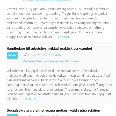
Vivant Omsorg Trygga Barn Vivant Omsorg söker nu 5 Behandlingsfamiljer
och/eller jourhem för placeringsuppdrag. Trygga Barn. Uppdraget erbjuds i
samband med placering av barn. Ersättningen består av arvode och
omkostnadsersättning. Ersättningen fastställs av ansvarig socialtjänst inför
varje uppdrag, och baseras på barnets behov och uppdragets omfattning.
Ersättning utgår under den tid som uppdraget pågår. Om verksamheten
Trygga Barn är en familje- och jou...
Visa mer
Handledare till arbetslivsinriktad praktisk verksamhet
Jul 1
ALINGSÅS KOMMUN
Ansök
Vårdare/Arbetshandledare/Boendestödjare
Välkommen till Alingsås! Som medarbetare i vår kommun har du alla
möjligheter att vara med och utveckla verksamheten och din arbetsplats. Med
nära 4000 anställda är vi tillräckligt stora för att driva förändring och
samtidigt tillräckligt små för att var och en ska kunna påverka och få utrymme
för sina idéer. Här finns plats för nytänkare. Tillsammans skapar vi Alingsås!
Socialförvaltningens enhet arbetsmarknad (AME) har som främsta uppgift att
på olika s...
Visa mer
Socialsekreterare enhet vuxna mottag - våld i nära relation