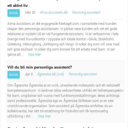
ett aktivt liv
Mar 30
Alma Assistans AB
Personlig assistent
Ansök
Alma Assistans är det engagerade företaget som i samarbete med kunden
skapar den personliga assistansen. Vi jobbar nära kunden och vet att goda
relationer är nyckeln till en väl fungerande assistans. Vi är verksamma i hela
Sverige med huvudkontor i Uppsala och lokala kontor i Gävle, Stockholm,
Göteborg, Helsingborg, Jönköping och Växjö. Vi söker dig som vill vara med
och göra skillnad. Vi söker dig som brinner för att arbeta med barn. Vi ser
gärna att ...
Visa mer
Vill du bli min personliga assistent?
Apr 9
Ågrenska AB (svb)
Personlig assistent
Ansök
Om Ågrenska Ågrenska är en unik, utvecklande mötesplats och ett nationellt
kompetenscentrum. Vi bedriver olika verksamheter utifrån ett helhetsperspektiv
för barn, ungdomar och vuxna med funktionsnedsättningar, deras anhöriga
samt professionella. Ågrenska ägs av Ågrenska Stiftelsen som är en icke
vinstdrivande organisation. Som assistent på Ågrenska omfattas du av
kollektivavtal, har rätt till ersättning för friskvård och får kontinuerlig
utbildning i din ...
Visa mer