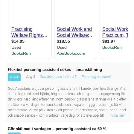
Industriell tillverkning
Behandlingsassistent/Socialpedagog
Installation, drift, underhåll
Tandsköterska
Kropps- och skönhetsvård
Budbilsförare
Kultur, media, design
Tidningsbud/Tidningsdistributör
Militärt arbete
Lärare i fritidshem/Fritidspedagog
Flexibel personlig assistent sökes – timanställning
Aug 4
God Assistans i Väst AB
Personlig assistent
Ansök
Naturbruk
Taxiförare/Taxichaufför
God Assistans erbjuder personlig assistans till kunder över hela Sverige. Vi är
Naturvetenskapligt arbete
Läkarsekreterare/Vårdadmin/Medicinsk
ett företag med stort hjärta, hög kompetens och ett genuint engagemang för
det vi gör. Med lång erfarenhet inom personlig assistans strävar vi alltid efter
att förenkla vardagen för våra kunder och skapa en trygg arbetsmiljö för våra
sekreterare
Pedagogiskt arbete
medarbetare. Vi tror på vikten av ett personligt bemötande, hög tillgänglighet
och snabb service – och vi arbetar varje dag för att leva upp till ...
Visa mer
Lastbilsförare m.fl.
Sanering och renhållning
Gör skillnad i vardagen – personlig assistent ca 60 %