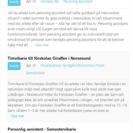
Apr 14
Humana AB
Personlig assistent
Ansök
Vill du arbeta som personlig assistent och sätta guldkant på människors
tillvaro? I rollen kommer du göra skillnad i människors liv och tillsammans
med oss arbeta efter vår vision – Alla har rätt till ett bra liv. Personlig assistans
är en insats enligt LSS (Lagen om stöd och Service till vissa
funktionshindrade). Som personlig assistent ger du individuellt stöd och
omvårdnad till personer som beviljats personlig assistans för att de behöver
hjälp med ett ...
Visa mer
Timvikarie till förskolan Giraffen i Norsesund
Apr 15
Föräldrafören Nordgård Ekonomisk Fören
Ansök
Barnskötare
Timvikarie till Förskolan Giraffen Vill du arbeta i en liten, familjär förskola i en
naturskön miljö med uteprofil? Högt uppe på en kulle med utsikt över sjön
Lillelången i Norsesund hittar du Förskolan Giraffen – en plats där barn och
pedagoger leker, lär och utvecklas tillsammans i skogen, vid stranden och på
lekplatsen. Om oss Förskolan Giraffen är ett föräldrakooperativ med ca 15–16
barn i åldern 1–5 år. Här arbetar två förskollärare (varav en även är ...
Visa mer
Personlig assistent - Semestervikarie