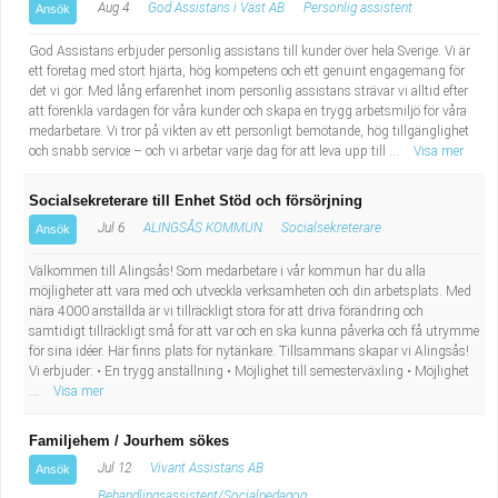
Fastighetsskötare
Aug 4
God Assistans i Väst AB
Personlig assistent
Ansök
Socialt arbete
God Assistans erbjuder personlig assistans till kunder över hela Sverige. Vi är
Informatör/Kommunikatör
Säkerhetsarbete
ett företag med stort hjärta, hög kompetens och ett genuint engagemang för
det vi gör. Med lång erfarenhet inom personlig assistans strävar vi alltid efter
att förenkla vardagen för våra kunder och skapa en trygg arbetsmiljö för våra
Brevbärare
Tekniskt arbete
medarbetare. Vi tror på vikten av ett personligt bemötande, hög tillgänglighet
och snabb service – och vi arbetar varje dag för att leva upp till ...
Visa mer
Sjuksköterska, grundutbildad
Transport
Socialsekreterare till Enhet Stöd och försörjning
Kock, storhushåll
Jul 6
ALINGSÅS KOMMUN
Socialsekreterare
Ansök
Välkommen till Alingsås! Som medarbetare i vår kommun har du alla
Undersköterska, vård- o specialavd. o mottagning
möjligheter att vara med och utveckla verksamheten och din arbetsplats. Med
nära 4000 anställda är vi tillräckligt stora för att driva förändring och
samtidigt tillräckligt små för att var och en ska kunna påverka och få utrymme
Bibliotekarie
för sina idéer. Här finns plats för nytänkare. Tillsammans skapar vi Alingsås!
Vi erbjuder: • En trygg anställning • Möjlighet till semesterväxling • Möjlighet
Administrativ assistent
...
Visa mer
Familjehem / Jourhem sökes
Lärare i gymnasiet
Jul 12
Vivant Assistans AB
Ansök
Behandlingsassistent/Socialpedagog