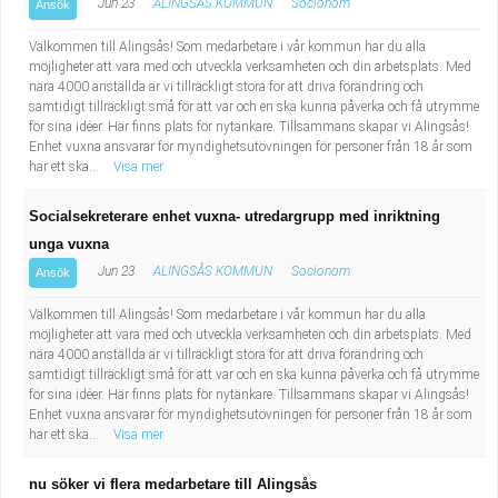
Jun 23
ALINGSÅS KOMMUN
Socionom
Ansök
Välkommen till Alingsås! Som medarbetare i vår kommun har du alla
möjligheter att vara med och utveckla verksamheten och din arbetsplats. Med
nära 4000 anställda är vi tillräckligt stora för att driva förändring och
samtidigt tillräckligt små för att var och en ska kunna påverka och få utrymme
för sina idéer. Här finns plats för nytänkare. Tillsammans skapar vi Alingsås!
Enhet vuxna ansvarar för myndighetsutövningen för personer från 18 år som
har ett ska...
Visa mer
Socialsekreterare enhet vuxna- utredargrupp med inriktning
unga vuxna
Jun 23
ALINGSÅS KOMMUN
Socionom
Ansök
Välkommen till Alingsås! Som medarbetare i vår kommun har du alla
möjligheter att vara med och utveckla verksamheten och din arbetsplats. Med
nära 4000 anställda är vi tillräckligt stora för att driva förändring och
samtidigt tillräckligt små för att var och en ska kunna påverka och få utrymme
för sina idéer. Här finns plats för nytänkare. Tillsammans skapar vi Alingsås!
Enhet vuxna ansvarar för myndighetsutövningen för personer från 18 år som
har ett ska...
Visa mer
nu söker vi flera medarbetare till Alingsås