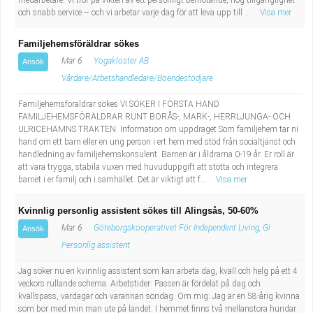
medarbetare. Vi tror på vikten av ett personligt bemötande, hög tillgänglighet
och snabb service – och vi arbetar varje dag för att leva upp till ...
Visa mer
Familjehemsföräldrar sökes
Mar 6
Yogakloster AB
Ansök
Vårdare/Arbetshandledare/Boendestödjare
Familjehemsföräldrar sökes VI SÖKER I FÖRSTA HAND
FAMILJEHEMSFÖRÄLDRAR RUNT BORÅS-, MARK-, HERRLJUNGA- OCH
ULRICEHAMNS TRAKTEN. Information om uppdraget Som familjehem tar ni
hand om ett barn eller en ung person i ert hem med stöd från socialtjänst och
handledning av familjehemskonsulent. Barnen är i åldrarna 0-19 år. Er roll är
att vara trygga, stabila vuxen med huvuduppgift att stötta och integrera
barnet i er familj och i samhället. Det är viktigt att f...
Visa mer
Kvinnlig personlig assistent sökes till Alingsås, 50-60%
Mar 6
Göteborgskooperativet För Independent Living, Gi
Ansök
Personlig assistent
Jag söker nu en kvinnlig assistent som kan arbeta dag, kväll och helg på ett 4
veckors rullande schema. Arbetstider: Passen är fördelat på dag och
kvällspass, vardagar och varannan söndag. Om mig: Jag är en 58-årig kvinna
som bor med min man ute på landet. I hemmet finns två mellanstora hundar