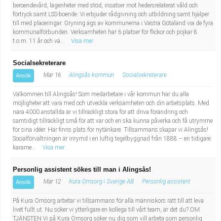
beroendevård, lägenheter med stöd, insatser mot hedersrelaterat våld och
förtryck samt LSS-boende. Vi erbjuder rådgivning och utbildning samt hjälper
till med placeringar. Gryning ägs av kommunerna i Västra Götaland via de fyra
kommunalförbunden. Verksamheten har 6 platser för flickor och pojkar 8
t.o.m. 11 år och vä...
Visa mer
Socialsekreterare
Mar 16
Alingsås kommun
Socialsekreterare
Ansök
Välkommen till Alingsås! Som medarbetare i vår kommun har du alla
möjligheter att vara med och utveckla verksamheten och din arbetsplats. Med
nära 4000 anställda är vi tillräckligt stora för att driva förändring och
samtidigt tillräckligt små för att var och en ska kunna påverka och få utrymme
för sina idéer. Här finns plats för nytänkare. Tillsammans skapar vi Alingsås!
Socialförvaltningen är inrymd i en luftig tegelbyggnad från 1888 – en tidigare
karame...
Visa mer
Personlig assistent sökes till man i Alingsås!
Mar 12
Kura Omsorg i Sverige AB
Personlig assistent
Ansök
På Kura Omsorg arbetar vi tillsammans för alla människors rätt till att leva
livet fullt ut. Nu söker vi ytterligare en kollega till vårt team, är det du? OM
TJÄNSTEN Vi på Kura Omsorg söker nu dig som vill arbeta som personlig