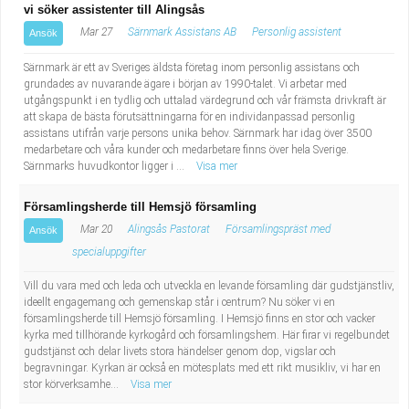
vi söker assistenter till Alingsås
Mar 27
Särnmark Assistans AB
Personlig assistent
Ansök
Särnmark är ett av Sveriges äldsta företag inom personlig assistans och
grundades av nuvarande ägare i början av 1990-talet. Vi arbetar med
utgångspunkt i en tydlig och uttalad värdegrund och vår främsta drivkraft är
att skapa de bästa förutsättningarna för en individanpassad personlig
assistans utifrån varje persons unika behov. Särnmark har idag över 3500
medarbetare och våra kunder och medarbetare finns över hela Sverige.
Särnmarks huvudkontor ligger i ...
Visa mer
Församlingsherde till Hemsjö församling
Mar 20
Alingsås Pastorat
Församlingspräst med
Ansök
specialuppgifter
Vill du vara med och leda och utveckla en levande församling där gudstjänstliv,
ideellt engagemang och gemenskap står i centrum? Nu söker vi en
församlingsherde till Hemsjö församling. I Hemsjö finns en stor och vacker
kyrka med tillhörande kyrkogård och församlingshem. Här firar vi regelbundet
gudstjänst och delar livets stora händelser genom dop, vigslar och
begravningar. Kyrkan är också en mötesplats med ett rikt musikliv, vi har en
stor körverksamhe...
Visa mer