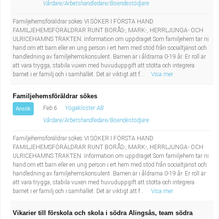
Vårdare/Arbetshandledare/Boendestödjare
Familjehemsföräldrar sökes VI SÖKER I FÖRSTA HAND
FAMILJEHEMSFÖRÄLDRAR RUNT BORÅS-, MARK-, HERRLJUNGA- OCH
ULRICEHAMNS TRAKTEN. Information om uppdraget Som familjehem tar ni
hand om ett barn eller en ung person i ert hem med stöd från socialtjänst och
handledning av familjehemskonsulent. Barnen är i åldrarna 0-19 år. Er roll är
att vara trygga, stabila vuxen med huvuduppgift att stötta och integrera
barnet i er familj och i samhället. Det är viktigt att f...
Visa mer
Familjehemsföräldrar sökes
Feb 6
Yogakloster AB
Ansök
Vårdare/Arbetshandledare/Boendestödjare
Familjehemsföräldrar sökes VI SÖKER I FÖRSTA HAND
FAMILJEHEMSFÖRÄLDRAR RUNT BORÅS-, MARK-, HERRLJUNGA- OCH
ULRICEHAMNS TRAKTEN. Information om uppdraget Som familjehem tar ni
hand om ett barn eller en ung person i ert hem med stöd från socialtjänst och
handledning av familjehemskonsulent. Barnen är i åldrarna 0-19 år. Er roll är
att vara trygga, stabila vuxen med huvuduppgift att stötta och integrera
barnet i er familj och i samhället. Det är viktigt att f...
Visa mer
Vikarier till förskola och skola i södra Alingsås, team södra