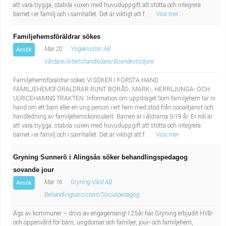
att vara trygga, stabila vuxen med huvuduppgift att stötta och integrera
barnet i er familj och i samhället. Det är viktigt att f...
Visa mer
Familjehemsföräldrar sökes
Mar 20
Yogakloster AB
Ansök
Vårdare/Arbetshandledare/Boendestödjare
Familjehemsföräldrar sökes VI SÖKER I FÖRSTA HAND
FAMILJEHEMSFÖRÄLDRAR RUNT BORÅS-, MARK-, HERRLJUNGA- OCH
ULRICEHAMNS TRAKTEN. Information om uppdraget Som familjehem tar ni
hand om ett barn eller en ung person i ert hem med stöd från socialtjänst och
handledning av familjehemskonsulent. Barnen är i åldrarna 0-19 år. Er roll är
att vara trygga, stabila vuxen med huvuduppgift att stötta och integrera
barnet i er familj och i samhället. Det är viktigt att f...
Visa mer
Gryning Sunnerö i Alingsås söker behandlingspedagog
sovande jour
Mar 16
Gryning Vård AB
Ansök
Behandlingsassistent/Socialpedagog
Ägs av kommuner – drivs av engagemang! I 25år har Gryning erbjudit HVB-
och öppenvård för barn, ungdomar och familjer, jour- och familjehem,