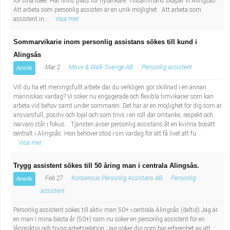
för sina idéer. Här finns plats för nytänkare. Tillsammans skapar vi Alingsås!
Att arbeta som personlig assisten är en unik möjlighet: Att arbeta som
assistent in...
Visa mer
Sommarvikarie inom personlig assistans sökes till kund i
Alingsås
Mar 2
Move & Walk Sverige AB
Personlig assistent
Ansök
Vill du ha ett meningsfullt arbete där du verkligen gör skillnad i en annan
människas vardag? Vi söker nu engagerade och flexibla timvikarier som kan
arbeta vid behov samt under sommaren. Det här är en möjlighet för dig som är
ansvarsfull, positiv och lojal och som trivs i en roll där omtanke, respekt och
närvaro står i fokus. Tjänsten avser personlig assistans åt en kvinna bosatt
centralt i Alingsås. Hon behöver stöd i sin vardag för att få livet att fu...
Visa mer
Trygg assistent sökes till 50 åring man i centrala Alingsås.
Feb 27
Konsensus Personlig Assistans AB
Personlig
Ansök
assistent
Personlig assistent sökes till aktiv man 50+ i centrala Alingsås (deltid) Jag är
en man i mina bästa år (50+) som nu söker en personlig assistent för en
långsiktig och trygg arbetsrelation. Jag söker dig som har erfarenhet av att