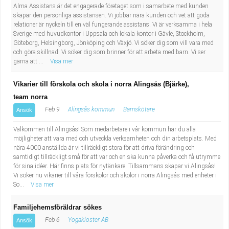
Alma Assistans är det engagerade företaget som i samarbete med kunden
skapar den personliga assistansen. Vi jobbar nära kunden och vet att goda
relationer är nyckeln till en väl fungerande assistans. Vi är verksamma i hela
Sverige med huvudkontor i Uppsala och lokala kontor i Gävle, Stockholm,
Göteborg, Helsingborg, Jönköping och Växjö. Vi söker dig som vill vara med
och göra skillnad. Vi söker dig som brinner för att arbeta med barn. Vi ser
gärna att ...
Visa mer
Vikarier till förskola och skola i norra Alingsås (Bjärke),
team norra
Feb 9
Alingsås kommun
Barnskötare
Ansök
Välkommen till Alingsås! Som medarbetare i vår kommun har du alla
möjligheter att vara med och utveckla verksamheten och din arbetsplats. Med
nära 4000 anställda är vi tillräckligt stora för att driva förändring och
samtidigt tillräckligt små för att var och en ska kunna påverka och få utrymme
för sina idéer. Här finns plats för nytänkare. Tillsammans skapar vi Alingsås!
Vi söker nu vikarier till våra förskolor och skolor i norra Alingsås med enheter i
So...
Visa mer
Familjehemsföräldrar sökes
Feb 6
Yogakloster AB
Ansök