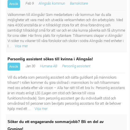
Feb 9
Alingsås kommun
Barnskötare
Ansök
Välkommen till Alingsås! Som medarbetare i vår kommun har du alla
möjligheter att vara med och utveckla verksamheten och din arbetsplats. Med
nära 4000 anställda är vi tillräckligt stora för att driva förändring och
samtidigt tillräckligt små för att var och en ska kunna påverka och få utrymme
för sina idéer. Här finns plats för nytänkare. Tillsammans skapar vi Alingsås!
Vi söker nu vikarier till våra förskolor och skolor i södra Alingsås med enheter i
I...
Visa mer
Personlig assistent sökes till kvinna i Alingsås!
Jan 30
Humana AB
Personlig assistent
Ansök
Vill du arbeta som personlig assistent och sätta guldkant på människors
tillvaro? I rollen kommer du göra skillnad i människors liv och tillsammans
med oss arbeta efter vår vision – Alla har rätt till ett bra liv. Personlig assistans
är en insats enligt LSS (Lagen om stöd och Service till vissa
funktionshindrade). Som personlig assistent ger du individuellt stöd och
omvårdnad till personer som beviljats personlig assistans för att de behöver
hjälp med ett ...
Visa mer
Söker du ett engagerande sommarjobb? Bli en del av
Gryning!