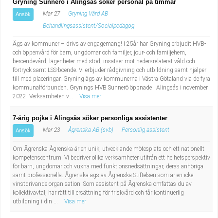
Gryning Sunnerö i Alingsås söker personal på timmar
Mar 27
Gryning Vård AB
Ansök
Behandlingsassistent/Socialpedagog
Ägs av kommuner – drivs av engagemang! I 25år har Gryning erbjudit HVB-
och öppenvård för barn, ungdomar och familjer, jour- och familjehem,
beroendevård, lägenheter med stöd, insatser mot hedersrelaterat våld och
förtryck samt LSS-boende. Vi erbjuder rådgivning och utbildning samt hjälper
till med placeringar. Gryning ägs av kommunerna i Västra Götaland via de fyra
kommunalförbunden. Grynings HVB Sunnerö öppnade i Alingsås i november
2022. Verksamheten v...
Visa mer
7-årig pojke i Alingsås söker personliga assistenter
Mar 23
Ågrenska AB (svb)
Personlig assistent
Ansök
Om Ågrenska Ågrenska är en unik, utvecklande mötesplats och ett nationellt
kompetenscentrum. Vi bedriver olika verksamheter utifrån ett helhetsperspektiv
för barn, ungdomar och vuxna med funktionsnedsättningar, deras anhöriga
samt professionella. Ågrenska ägs av Ågrenska Stiftelsen som är en icke
vinstdrivande organisation. Som assistent på Ågrenska omfattas du av
kollektivavtal, har rätt till ersättning för friskvård och får kontinuerlig
utbildning i din ...
Visa mer