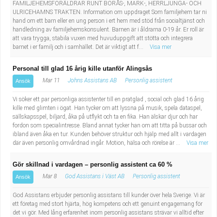
FAMILJEHEMSFÖRÄLDRAR RUNT BORÅS-, MARK-, HERRLJUNGA- OCH
ULRICEHAMNS TRAKTEN. Information om uppdraget Som familjehem tar ni
hand om ett barn eller en ung person i ert hem med stöd från socialtjänst och
handledning av familjehemskonsulent. Barnen är i åldrarna 0-19 år. Er roll är
att vara trygga, stabila vuxen med huvuduppgift att stötta och integrera
barnet i er familj och i samhället. Det är viktigt att f...
Visa mer
Personal till glad 16 årig kille utanför Alingsås
Mar 11
Johns Assistans AB
Personlig assistent
Ansök
Vi söker ett par personliga assistenter till en pratglad , social och glad 16 årig
kille med glimten i ögat. Han tycker om att lyssna på musik, spela dataspel,
sällskapsspel, biljard, åka på utflykt och ta en fika. Han älskar djur och har
fordon som specialintresse. Bland annat tycker han om att titta på bussar och
ibland även åka en tur. Kunden behöver struktur och hjälp med allt i vardagen
där även personlig omvårdnad ingår. Motion, hälsa och rörelse är ...
Visa mer
Gör skillnad i vardagen – personlig assistent ca 60 %
Mar 8
God Assistans i Väst AB
Personlig assistent
Ansök
God Assistans erbjuder personlig assistans till kunder över hela Sverige. Vi är
ett företag med stort hjärta, hög kompetens och ett genuint engagemang för
det vi gör. Med lång erfarenhet inom personlig assistans strävar vi alltid efter