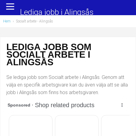
Yrkesområden
Populära jobb
Lediga jobb i Alingsås
Hem
›
Socialt arbete
- Alingsås
Administration, ekonomi, juridik
Undersköterska, hemtjänst och äldreboende
Bygg och anläggning
Städare/Lokalvårdare
LEDIGA JOBB SOM
SOCIALT ARBETE I
Chefer och verksamhetsledare
Barnskötare
ALINGSÅS
Data/IT
Lärare i förskola/Förskollärare
Se lediga jobb som Socialt arbete i Alingsås. Genom att
Försäljning, inköp, marknadsföring
Lagerarbetare
välja en specifik arbetsgivare kan du även välja att se alla
jobb i Alingsås som finns hos arbetsgivaren.
Hantverksyrken
Bussförare/Busschaufför
Hotell, restaurang, storhushåll
Elevassistent
Hälso- och sjukvård
Personlig assistent