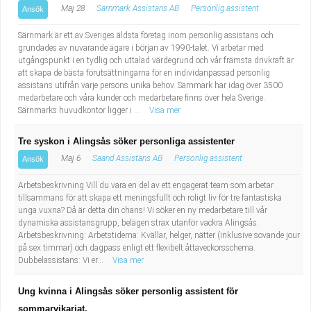
Maj 28
Särnmark Assistans AB
Personlig assistent
Ansök
Särnmark är ett av Sveriges äldsta företag inom personlig assistans och
grundades av nuvarande ägare i början av 1990-talet. Vi arbetar med
utgångspunkt i en tydlig och uttalad värdegrund och vår främsta drivkraft är
att skapa de bästa förutsättningarna för en individanpassad personlig
assistans utifrån varje persons unika behov. Särnmark har idag över 3500
medarbetare och våra kunder och medarbetare finns över hela Sverige.
Särnmarks huvudkontor ligger i ...
Visa mer
Tre syskon i Alingsås söker personliga assistenter
Maj 6
Saand Assistans AB
Personlig assistent
Ansök
Arbetsbeskrivning Vill du vara en del av ett engagerat team som arbetar
tillsammans för att skapa ett meningsfullt och roligt liv för tre fantastiska
unga vuxna? Då är detta din chans! Vi söker en ny medarbetare till vår
dynamiska assistansgrupp, belägen strax utanför vackra Alingsås.
Arbetsbeskrivning: Arbetstiderna: Kvällar, helger, nätter (inklusive sovande jour
på sex timmar) och dagpass enligt ett flexibelt åttaveckorsschema.
Dubbelassistans: Vi er...
Visa mer
Ung kvinna i Alingsås söker personlig assistent för
sommarvikariat.