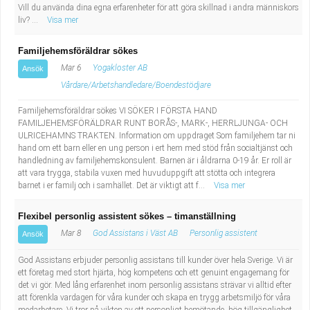
Vill du använda dina egna erfarenheter för att göra skillnad i andra människors
liv? ...
Visa mer
Familjehemsföräldrar sökes
Mar 6
Yogakloster AB
Ansök
Vårdare/Arbetshandledare/Boendestödjare
Familjehemsföräldrar sökes VI SÖKER I FÖRSTA HAND
FAMILJEHEMSFÖRÄLDRAR RUNT BORÅS-, MARK-, HERRLJUNGA- OCH
ULRICEHAMNS TRAKTEN. Information om uppdraget Som familjehem tar ni
hand om ett barn eller en ung person i ert hem med stöd från socialtjänst och
handledning av familjehemskonsulent. Barnen är i åldrarna 0-19 år. Er roll är
att vara trygga, stabila vuxen med huvuduppgift att stötta och integrera
barnet i er familj och i samhället. Det är viktigt att f...
Visa mer
Flexibel personlig assistent sökes – timanställning
Mar 8
God Assistans i Väst AB
Personlig assistent
Ansök
God Assistans erbjuder personlig assistans till kunder över hela Sverige. Vi är
ett företag med stort hjärta, hög kompetens och ett genuint engagemang för
det vi gör. Med lång erfarenhet inom personlig assistans strävar vi alltid efter
att förenkla vardagen för våra kunder och skapa en trygg arbetsmiljö för våra