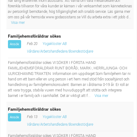
har lång erfarenhet inom assistans. Att värna om våra medarbetare och
förenkla tillvaron för våra kunder är kärnan i vår verksamhet som kännetecknas
av personligt bemötande, hög tillgänglighet och snabb service. Läs gärna mer
om oss på vår hemsida:www.godassistans.se Vill du arbeta extra i ett jobb d...
Visa mer
Familjehemsföräldrar sökes
Feb 20
Yogakloster AB
Ansök
Vårdare/Arbetshandledare/Boendestödjare
Familjehemsföräldrar sökes VI SÖKER I FÖRSTA HAND
FAMILJEHEMSFÖRÄLDRAR RUNT BORÅS-, MARK-, HERRLJUNGA- OCH
ULRICEHAMNS TRAKTEN. Information om uppdraget Som familjehem tar ni
hand om ett barn eller en ung person i ert hem med stöd från socialtjänst och
handledning av familjehemskonsulent. Barnen är i åldrarna 0-19 år. Er roll är
att vara trygga, stabila vuxen med huvuduppgift att stötta och integrera
barnet i er familj och i samhället. Det är viktigt att f...
Visa mer
Familjehemsföräldrar sökes
Feb 13
Yogakloster AB
Ansök
Vårdare/Arbetshandledare/Boendestödjare
Familjehemsföräldrar sökes VI SÖKER I FÖRSTA HAND