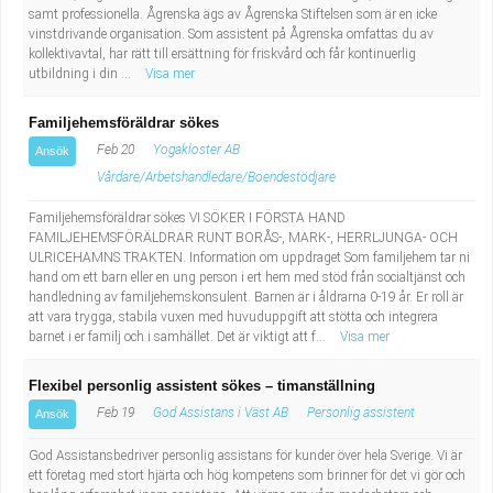
samt professionella. Ågrenska ägs av Ågrenska Stiftelsen som är en icke
vinstdrivande organisation. Som assistent på Ågrenska omfattas du av
kollektivavtal, har rätt till ersättning för friskvård och får kontinuerlig
utbildning i din ...
Visa mer
Familjehemsföräldrar sökes
Feb 20
Yogakloster AB
Ansök
Vårdare/Arbetshandledare/Boendestödjare
Familjehemsföräldrar sökes VI SÖKER I FÖRSTA HAND
FAMILJEHEMSFÖRÄLDRAR RUNT BORÅS-, MARK-, HERRLJUNGA- OCH
ULRICEHAMNS TRAKTEN. Information om uppdraget Som familjehem tar ni
hand om ett barn eller en ung person i ert hem med stöd från socialtjänst och
handledning av familjehemskonsulent. Barnen är i åldrarna 0-19 år. Er roll är
att vara trygga, stabila vuxen med huvuduppgift att stötta och integrera
barnet i er familj och i samhället. Det är viktigt att f...
Visa mer
Flexibel personlig assistent sökes – timanställning
Feb 19
God Assistans i Väst AB
Personlig assistent
Ansök
God Assistansbedriver personlig assistans för kunder över hela Sverige. Vi är
ett företag med stort hjärta och hög kompetens som brinner för det vi gör och