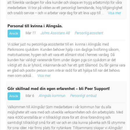
att förenkla vardagen för våra kunder och skapa en trygg arbetsmiljö för våra
medarbetare. Vi tror på vikten av ett personligt bemötande, hög tillgänglighet
och snabb service – och vi arbetar varje dag för att leva upp till ...
Visa mer
Personal till kvinna i Alingsås.
Mar 11
Johns Assistans AB
Personlig assistent
Ansök
Vi söker just nu personliga assistenter till en kvinna i Alingsås med
Parkinsons sjukdom. Kunden behöver hjälp i sin dagliga livsföring såsom,
matsituationer, hygien och att vara ett allmänt stöd i hennes vardag. Då
kunden har väldigt varierande form under dagen pga sin sjukdom är det
viktigt att du är lyhörd, inkännande och har ett gott tålamod. Du får gärna vara
en glad och positiv person som inte är rädd för att hjälpa till när det behövs
men som också...
Visa mer
Gör skillnad med din egen erfarenhet – bli Peer Support!
Mar 6
Alingsås kommun
Personligt ombud
Ansök
Välkommen till Alingsås! Som medarbetare i vår kommun har du alla
möjligheter att vara med och utveckla verksamheten och din arbetsplats. Med
nära 4000 anställda är vi tillräckligt stora för att driva förändring och
samtidigt tillräckligt små för att var och en ska kunna påverka och få utrymme
för sina idéer. Här finns plats för nytänkare. Tillsammans skapar vi Alingsås!