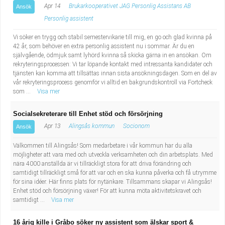
Apr 14
Brukarkooperativet JAG Personlig Assistans AB
Ansök
Personlig assistent
Vi söker en trygg och stabil semestervikarie till mig, en go och glad kvinna på
42 år, som behöver en extra personlig assistent nu i sommar. Är du en
självgående, ödmjuk samt lyhörd kvinna så skicka gärna in en ansökan. Om
rekryteringsprocessen: Vi tar löpande kontakt med intressanta kandidater och
tjänsten kan komma att tillsättas innan sista ansökningsdagen. Som en del av
vår rekryteringsprocess genomför vi alltid en bakgrundskontroll via Fortcheck
som ...
Visa mer
Socialsekreterare till Enhet stöd och försörjning
Apr 13
Alingsås kommun
Socionom
Ansök
Välkommen till Alingsås! Som medarbetare i vår kommun har du alla
möjligheter att vara med och utveckla verksamheten och din arbetsplats. Med
nära 4000 anställda är vi tillräckligt stora för att driva förändring och
samtidigt tillräckligt små för att var och en ska kunna påverka och få utrymme
för sina idéer. Här finns plats för nytänkare. Tillsammans skapar vi Alingsås!
Enhet stöd och försörjning växer! För att kunna möta aktivitetskravet och
samtidigt ...
Visa mer
16 årig kille i Gråbo söker ny assistent som älskar sport &