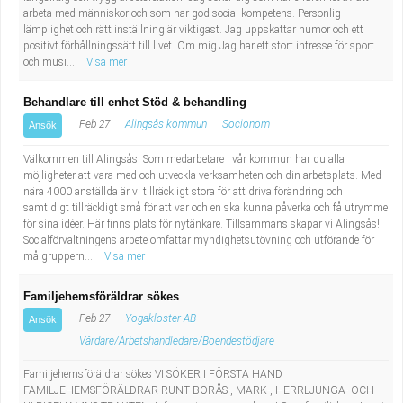
arbeta med människor och som har god social kompetens. Personlig
lämplighet och rätt inställning är viktigast. Jag uppskattar humor och ett
positivt förhållningssätt till livet. Om mig Jag har ett stort intresse för sport
och musi...
Visa mer
Behandlare till enhet Stöd & behandling
Feb 27
Alingsås kommun
Socionom
Ansök
Välkommen till Alingsås! Som medarbetare i vår kommun har du alla
möjligheter att vara med och utveckla verksamheten och din arbetsplats. Med
nära 4000 anställda är vi tillräckligt stora för att driva förändring och
samtidigt tillräckligt små för att var och en ska kunna påverka och få utrymme
för sina idéer. Här finns plats för nytänkare. Tillsammans skapar vi Alingsås!
Socialförvaltningens arbete omfattar myndighetsutövning och utförande för
målgruppern...
Visa mer
Familjehemsföräldrar sökes
Feb 27
Yogakloster AB
Ansök
Vårdare/Arbetshandledare/Boendestödjare
Familjehemsföräldrar sökes VI SÖKER I FÖRSTA HAND
FAMILJEHEMSFÖRÄLDRAR RUNT BORÅS-, MARK-, HERRLJUNGA- OCH