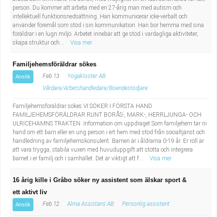
person. Du kommer att arbeta med en 27-årig man med autism och
intellektuell funktionsnedsättning. Han kommunicerar icke-verbalt och
använder föremål som stöd i sin kommunikation. Han bor hemma med sina
föräldrar i en lugn miljö. Arbetet innebär att ge stöd i vardagliga aktiviteter,
skapa struktur och...
Visa mer
Familjehemsföräldrar sökes
Feb 13
Yogakloster AB
Ansök
Vårdare/Arbetshandledare/Boendestödjare
Familjehemsföräldrar sökes VI SÖKER I FÖRSTA HAND
FAMILJEHEMSFÖRÄLDRAR RUNT BORÅS-, MARK-, HERRLJUNGA- OCH
ULRICEHAMNS TRAKTEN. Information om uppdraget Som familjehem tar ni
hand om ett barn eller en ung person i ert hem med stöd från socialtjänst och
handledning av familjehemskonsulent. Barnen är i åldrarna 0-19 år. Er roll är
att vara trygga, stabila vuxen med huvuduppgift att stötta och integrera
barnet i er familj och i samhället. Det är viktigt att f...
Visa mer
16 årig kille i Gråbo söker ny assistent som älskar sport &
ett aktivt liv
Feb 12
Alma Assistans AB
Personlig assistent
Ansök