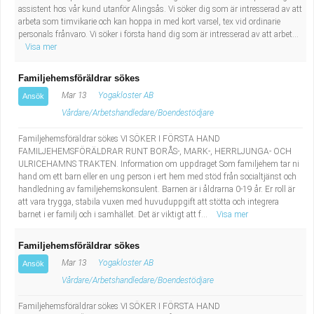
assistent hos vår kund utanför Alingsås. Vi söker dig som är intresserad av att
arbeta som timvikarie och kan hoppa in med kort varsel, tex vid ordinarie
personals frånvaro. Vi söker i första hand dig som är intresserad av att arbet...
Visa mer
Familjehemsföräldrar sökes
Mar 13
Yogakloster AB
Ansök
Vårdare/Arbetshandledare/Boendestödjare
Familjehemsföräldrar sökes VI SÖKER I FÖRSTA HAND
FAMILJEHEMSFÖRÄLDRAR RUNT BORÅS-, MARK-, HERRLJUNGA- OCH
ULRICEHAMNS TRAKTEN. Information om uppdraget Som familjehem tar ni
hand om ett barn eller en ung person i ert hem med stöd från socialtjänst och
handledning av familjehemskonsulent. Barnen är i åldrarna 0-19 år. Er roll är
att vara trygga, stabila vuxen med huvuduppgift att stötta och integrera
barnet i er familj och i samhället. Det är viktigt att f...
Visa mer
Familjehemsföräldrar sökes
Mar 13
Yogakloster AB
Ansök
Vårdare/Arbetshandledare/Boendestödjare
Familjehemsföräldrar sökes VI SÖKER I FÖRSTA HAND