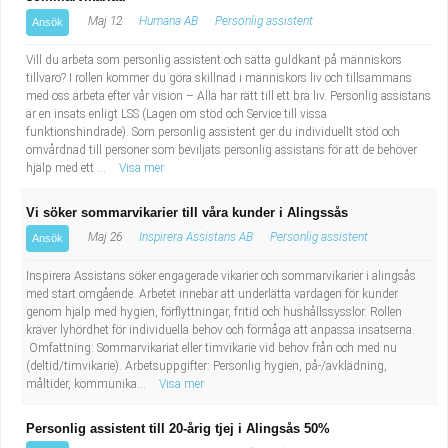
Maj 12
Humana AB
Personlig assistent
Ansök
Vill du arbeta som personlig assistent och sätta guldkant på människors
tillvaro? I rollen kommer du göra skillnad i människors liv och tillsammans
med oss arbeta efter vår vision – Alla har rätt till ett bra liv. Personlig assistans
är en insats enligt LSS (Lagen om stöd och Service till vissa
funktionshindrade). Som personlig assistent ger du individuellt stöd och
omvårdnad till personer som beviljats personlig assistans för att de behöver
hjälp med ett ...
Visa mer
Vi söker sommarvikarier till våra kunder i Alingssås
Maj 26
Inspirera Assistans AB
Personlig assistent
Ansök
Inspirera Assistans söker engagerade vikarier och sommarvikarier i alingsås
med start omgående. Arbetet innebär att underlätta vardagen för kunder
genom hjälp med hygien, förflyttningar, fritid och hushållssysslor. Rollen
kräver lyhördhet för individuella behov och förmåga att anpassa insatserna.
Omfattning: Sommarvikariat eller timvikarie vid behov från och med nu
(deltid/timvikarie). Arbetsuppgifter: Personlig hygien, på-/avklädning,
måltider, kommunika...
Visa mer
Personlig assistent till 20-årig tjej i Alingsås 50%