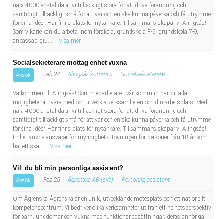
nära 4000 anställda är vi tillräckligt stora för att driva förändring och
samtidigt tillräckligt små för att var och en ska kunna påverka och få utrymme
för sina idéer. Här finns plats för nytänkare. Tillsammans skapar vi Alingsås!
Som vikarie kan du arbeta inom förskola, grundskola F-6, grundskola 7-9,
anpassad gru...
Visa mer
Socialsekreterare mottag enhet vuxna
Feb 24
Alingsås kommun
Socialsekreterare
Ansök
Välkommen till Alingsås! Som medarbetare i vår kommun har du alla
möjligheter att vara med och utveckla verksamheten och din arbetsplats. Med
nära 4000 anställda är vi tillräckligt stora för att driva förändring och
samtidigt tillräckligt små för att var och en ska kunna påverka och få utrymme
för sina idéer. Här finns plats för nytänkare. Tillsammans skapar vi Alingsås!
Enhet vuxna ansvarar för myndighetsutövningen för personer från 18 år som
har ett ska...
Visa mer
Vill du bli min personliga assistent?
Feb 25
Ågrenska AB (svb)
Personlig assistent
Ansök
Om Ågrenska Ågrenska är en unik, utvecklande mötesplats och ett nationellt
kompetenscentrum. Vi bedriver olika verksamheter utifrån ett helhetsperspektiv
för barn, ungdomar och vuxna med funktionsnedsättningar, deras anhöriga