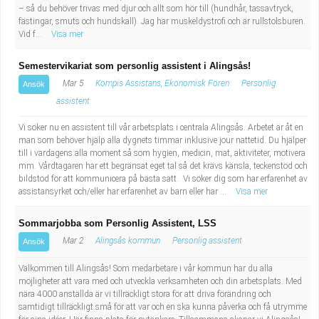
– så du behöver trivas med djur och allt som hör till (hundhår, tassavtryck,
fästingar, smuts och hundskall). Jag har muskeldystrofi och är rullstolsburen.
Vid f...
Visa mer
Semestervikariat som personlig assistent i Alingsås!
Mar 5
Kompis Assistans, Ekonomisk Fören
Personlig
Ansök
assistent
Vi söker nu en assistent till vår arbetsplats i centrala Alingsås. Arbetet är åt en
man som behöver hjälp alla dygnets timmar inklusive jour nattetid. Du hjälper
till i vardagens alla moment så som hygien, medicin, mat, aktiviteter, motivera
mm. Vårdtagaren har ett begränsat eget tal så det krävs känsla, teckenstöd och
bildstöd för att kommunicera på bästa sätt. Vi söker dig som har erfarenhet av
assistansyrket och/eller har erfarenhet av barn eller har ...
Visa mer
Sommarjobba som Personlig Assistent, LSS
Mar 2
Alingsås kommun
Personlig assistent
Ansök
Välkommen till Alingsås! Som medarbetare i vår kommun har du alla
möjligheter att vara med och utveckla verksamheten och din arbetsplats. Med
nära 4000 anställda är vi tillräckligt stora för att driva förändring och
samtidigt tillräckligt små för att var och en ska kunna påverka och få utrymme