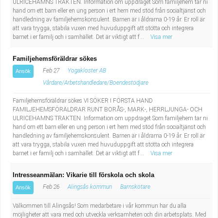
ULRICEHAMNS TRAKTEN. Information om uppdraget Som familjehem tar ni
hand om ett barn eller en ung person i ert hem med stöd från socialtjänst och
handledning av familjehemskonsulent. Barnen är i åldrarna 0-19 år. Er roll är
att vara trygga, stabila vuxen med huvuduppgift att stötta och integrera
barnet i er familj och i samhället. Det är viktigt att f...
Visa mer
Familjehemsföräldrar sökes
Feb 27
Yogakloster AB
Ansök
Vårdare/Arbetshandledare/Boendestödjare
Familjehemsföräldrar sökes VI SÖKER I FÖRSTA HAND
FAMILJEHEMSFÖRÄLDRAR RUNT BORÅS-, MARK-, HERRLJUNGA- OCH
ULRICEHAMNS TRAKTEN. Information om uppdraget Som familjehem tar ni
hand om ett barn eller en ung person i ert hem med stöd från socialtjänst och
handledning av familjehemskonsulent. Barnen är i åldrarna 0-19 år. Er roll är
att vara trygga, stabila vuxen med huvuduppgift att stötta och integrera
barnet i er familj och i samhället. Det är viktigt att f...
Visa mer
Intresseanmälan: Vikarie till förskola och skola
Feb 26
Alingsås kommun
Barnskötare
Ansök
Välkommen till Alingsås! Som medarbetare i vår kommun har du alla
möjligheter att vara med och utveckla verksamheten och din arbetsplats. Med