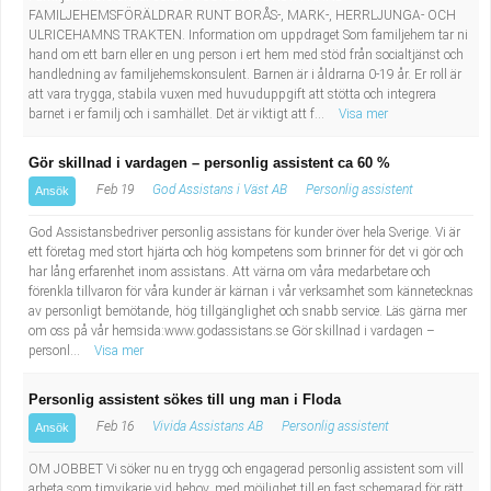
FAMILJEHEMSFÖRÄLDRAR RUNT BORÅS-, MARK-, HERRLJUNGA- OCH
ULRICEHAMNS TRAKTEN. Information om uppdraget Som familjehem tar ni
hand om ett barn eller en ung person i ert hem med stöd från socialtjänst och
handledning av familjehemskonsulent. Barnen är i åldrarna 0-19 år. Er roll är
att vara trygga, stabila vuxen med huvuduppgift att stötta och integrera
barnet i er familj och i samhället. Det är viktigt att f...
Visa mer
Gör skillnad i vardagen – personlig assistent ca 60 %
Feb 19
God Assistans i Väst AB
Personlig assistent
Ansök
God Assistansbedriver personlig assistans för kunder över hela Sverige. Vi är
ett företag med stort hjärta och hög kompetens som brinner för det vi gör och
har lång erfarenhet inom assistans. Att värna om våra medarbetare och
förenkla tillvaron för våra kunder är kärnan i vår verksamhet som kännetecknas
av personligt bemötande, hög tillgänglighet och snabb service. Läs gärna mer
om oss på vår hemsida:www.godassistans.se Gör skillnad i vardagen –
personl...
Visa mer
Personlig assistent sökes till ung man i Floda
Feb 16
Vivida Assistans AB
Personlig assistent
Ansök
OM JOBBET Vi söker nu en trygg och engagerad personlig assistent som vill
arbeta som timvikarie vid behov, med möjlighet till en fast schemarad för rätt