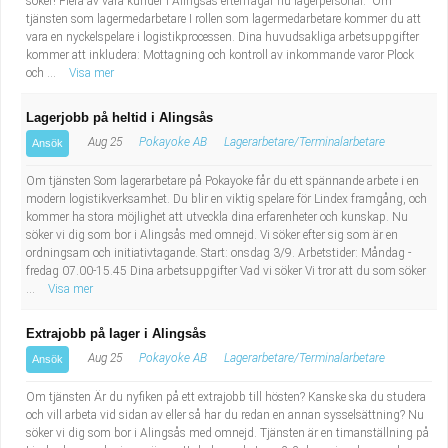
söker! Flera av våra kunder i Alingsås efterfrågar nu lagerpersonal. Om
tjänsten som lagermedarbetare I rollen som lagermedarbetare kommer du att
vara en nyckelspelare i logistikprocessen. Dina huvudsakliga arbetsuppgifter
kommer att inkludera: Mottagning och kontroll av inkommande varor Plock
och ...
Visa mer
Lagerjobb på heltid i Alingsås
Aug 25
Pokayoke AB
Lagerarbetare/Terminalarbetare
Ansök
Om tjänsten Som lagerarbetare på Pokayoke får du ett spännande arbete i en
modern logistikverksamhet. Du blir en viktig spelare för Lindex framgång, och
kommer ha stora möjlighet att utveckla dina erfarenheter och kunskap. Nu
söker vi dig som bor i Alingsås med omnejd. Vi söker efter sig som är en
ordningsam och initiativtagande. Start: onsdag 3/9. Arbetstider: Måndag -
fredag 07.00-15.45 Dina arbetsuppgifter Vad vi söker Vi tror att du som söker
...
Visa mer
Extrajobb på lager i Alingsås
Aug 25
Pokayoke AB
Lagerarbetare/Terminalarbetare
Ansök
Om tjänsten Är du nyfiken på ett extrajobb till hösten? Kanske ska du studera
och vill arbeta vid sidan av eller så har du redan en annan sysselsättning? Nu
söker vi dig som bor i Alingsås med omnejd. Tjänsten är en timanställning på