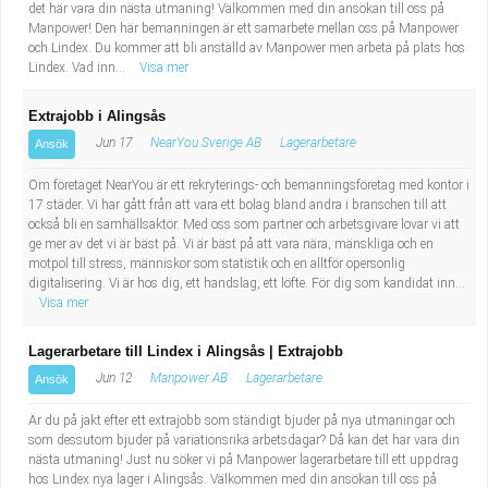
det här vara din nästa utmaning! Välkommen med din ansökan till oss på
Manpower! Den här bemanningen är ett samarbete mellan oss på Manpower
och Lindex. Du kommer att bli anställd av Manpower men arbeta på plats hos
Lindex. Vad inn...
Visa mer
Extrajobb i Alingsås
Jun 17
NearYou Sverige AB
Lagerarbetare
Ansök
Om företaget NearYou är ett rekryterings- och bemanningsföretag med kontor i
17 städer. Vi har gått från att vara ett bolag bland andra i branschen till att
också bli en samhällsaktör. Med oss som partner och arbetsgivare lovar vi att
ge mer av det vi är bäst på. Vi är bäst på att vara nära, mänskliga och en
motpol till stress, människor som statistik och en alltför opersonlig
digitalisering. Vi är hos dig, ett handslag, ett löfte. För dig som kandidat inn...
Visa mer
Lagerarbetare till Lindex i Alingsås | Extrajobb
Jun 12
Manpower AB
Lagerarbetare
Ansök
Är du på jakt efter ett extrajobb som ständigt bjuder på nya utmaningar och
som dessutom bjuder på variationsrika arbetsdagar? Då kan det här vara din
nästa utmaning! Just nu söker vi på Manpower lagerarbetare till ett uppdrag
hos Lindex nya lager i Alingsås. Välkommen med din ansökan till oss på