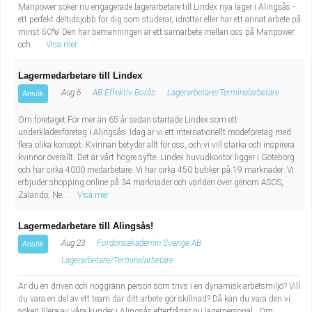
Manpower söker nu engagerade lagerarbetare till Lindex nya lager i Alingsås -
ett perfekt deltidsjobb för dig som studerar, idrottar eller har ett annat arbete på
minst 50%! Den här bemanningen är ett samarbete mellan oss på Manpower
och...
Visa mer
Lagermedarbetare till Lindex
Aug 6
AB Effektiv Borås
Lagerarbetare/Terminalarbetare
Ansök
Om företaget För mer än 65 år sedan startade Lindex som ett
underklädesföretag i Alingsås. Idag är vi ett internationellt modeföretag med
flera olika koncept. Kvinnan betyder allt för oss, och vi vill stärka och inspirera
kvinnor överallt. Det är vårt högre syfte. Lindex huvudkontor ligger i Göteborg
och har cirka 4000 medarbetare. Vi har cirka 450 butiker på 19 marknader. Vi
erbjuder shopping online på 34 marknader och världen över genom ASOS,
Zalando, Ne...
Visa mer
Lagermedarbetare till Alingsås!
Aug 23
Fordonsakademin Sverige AB
Ansök
Lagerarbetare/Terminalarbetare
Är du en driven och noggrann person som trivs i en dynamisk arbetsmiljö? Vill
du vara en del av ett team där ditt arbete gör skillnad? Då kan du vara den vi
söker! Flera av våra kunder i Alingsås efterfrågar nu lagerpersonal. Om