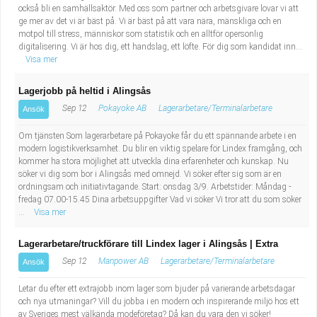
också bli en samhällsaktör. Med oss som partner och arbetsgivare lovar vi att
ge mer av det vi är bäst på. Vi är bäst på att vara nära, mänskliga och en
motpol till stress, människor som statistik och en alltför opersonlig
digitalisering. Vi är hos dig, ett handslag, ett löfte. För dig som kandidat inn...
Visa mer
Lagerjobb på heltid i Alingsås
Sep 12
Pokayoke AB
Lagerarbetare/Terminalarbetare
Ansök
Om tjänsten Som lagerarbetare på Pokayoke får du ett spännande arbete i en
modern logistikverksamhet. Du blir en viktig spelare för Lindex framgång, och
kommer ha stora möjlighet att utveckla dina erfarenheter och kunskap. Nu
söker vi dig som bor i Alingsås med omnejd. Vi söker efter sig som är en
ordningsam och initiativtagande. Start: onsdag 3/9. Arbetstider: Måndag -
fredag 07.00-15.45 Dina arbetsuppgifter Vad vi söker Vi tror att du som söker
...
Visa mer
Lagerarbetare/truckförare till Lindex lager i Alingsås | Extra
Sep 12
Manpower AB
Lagerarbetare/Terminalarbetare
Ansök
Letar du efter ett extrajobb inom lager som bjuder på varierande arbetsdagar
och nya utmaningar? Vill du jobba i en modern och inspirerande miljö hos ett
av Sveriges mest välkända modeföretag? Då kan du vara den vi söker!