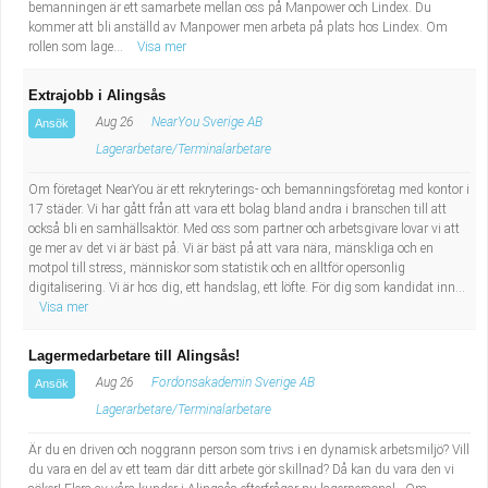
bemanningen är ett samarbete mellan oss på Manpower och Lindex. Du
kommer att bli anställd av Manpower men arbeta på plats hos Lindex. Om
rollen som lage...
Visa mer
Extrajobb i Alingsås
Aug 26
NearYou Sverige AB
Ansök
Lagerarbetare/Terminalarbetare
Om företaget NearYou är ett rekryterings- och bemanningsföretag med kontor i
17 städer. Vi har gått från att vara ett bolag bland andra i branschen till att
också bli en samhällsaktör. Med oss som partner och arbetsgivare lovar vi att
ge mer av det vi är bäst på. Vi är bäst på att vara nära, mänskliga och en
motpol till stress, människor som statistik och en alltför opersonlig
digitalisering. Vi är hos dig, ett handslag, ett löfte. För dig som kandidat inn...
Visa mer
Lagermedarbetare till Alingsås!
Aug 26
Fordonsakademin Sverige AB
Ansök
Lagerarbetare/Terminalarbetare
Är du en driven och noggrann person som trivs i en dynamisk arbetsmiljö? Vill
du vara en del av ett team där ditt arbete gör skillnad? Då kan du vara den vi