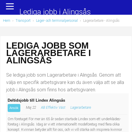
Yrkesområden
Populära jobb
Lediga jobb i Alingsås
Hem
›
Transport
›
Lager- och terminalpersonal
›
Lagerarbetare
- Alingsås
Administration, ekonomi, juridik
Undersköterska, hemtjänst och äldreboende
Bygg och anläggning
Städare/Lokalvårdare
LEDIGA JOBB SOM
LAGERARBETARE I
Chefer och verksamhetsledare
Barnskötare
ALINGSÅS
Data/IT
Lärare i förskola/Förskollärare
Se lediga jobb som Lagerarbetare i Alingsås. Genom att
Försäljning, inköp, marknadsföring
Lagerarbetare
välja en specifik arbetsgivare kan du även välja att se alla
jobb i Alingsås som finns hos arbetsgivaren.
Hantverksyrken
Bussförare/Busschaufför
Deltidsjobb till Lindex Alingsås
Maj 22
AB Effektiv Väst
Lagerarbetare
Hotell, restaurang, storhushåll
Elevassistent
Ansök
Om företaget För mer än 65 år sedan startade Lindex som ett underklädes­
Hälso- och sjukvård
Personlig assistent
företag i Alingsås. Idag är vi ett internationellt modeföretag med flera olika
koncept. Kvinnan betyder allt för oss, och vi vill stärka och inspirera kvinnor