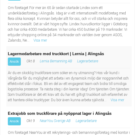
Om företaget För mer än 65 år sedan startade Lindex som ett
underklädesföretag i Alingsås. Idag är vi ett internationellt modeföretag med
flera olika koncept. Kvinnan betyder allt för oss, och vi vill stärka och inspirera
kvinnor överallt. Det är vårt högre syfte. Lindex huvudkontor ligger i Göteborg
och har cirka 4000 medarbetare. Vi har cirka 450 butiker på 19 marknader. Vi
erbjuder shopping online på 34 marknader och världen över genom ASOS,
Zalando, Ne...
Visa mer
Lagermedarbetare med truckkort | Lernia | Alingsås
Okt 8
Lernia Bemanning AB
Lagerarbetare
Ansök
Är du en skicklig truckförare som söker en ny utmaning? Hos vår kund i
Vårgårda får du möjlighet att arbeta i en dynamisk miljö där noggrannhet och
effektivitet står i fokus. Bli en del av ett engagerat team och bidra till smidiga
logistiska processer. Ta nästa steg i din karriär idag! Om tjänsten Om tjänsten:
Som truckförare är det ett krav att du har ett giltigt truckkort och erfarenhet av
att hantera olika trucktyper. Du bör även kunna arbeta självstä...
Visa mer
Extrajobb som truckförare på nyöppnat lager i Alingsås
Okt 9
NearYou Sverige AB
Lagerarbetare
Ansök
Om företaget NearYou är ett rekryterings- och bemanningsföretag med kontor i