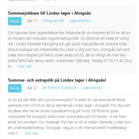
Sommarjobbare till Lindex lager i Alingsås
Apr 11
Pokayoke AB
Lagerarbetare
Ansök
Om tjänsten Som lagerarbetare hos Pokayoke får du chansen att bli en del av
en modern och innovativ logistikverksamhet. Du kommer att spela en viktig
roll i Lindex fortsatta framgång och ges goda möjligheter att utveckla både
dina kunskaper och erfarenheter Nu söker vi dig som bor i Alingsås och som
söker sommarjobb på heltid under vecka 26-33, det är viktigt att man kan
jobba heltid alla dessa veckor. Arbetstider: Måndag - fredag 07.00-15.45 Dina
ar...
Visa mer
Sommar- och extrajobb på Lindex lager i Alingsås!
Apr 22
AB Effektiv Göteborg
Lagerarbetare
Ansök
Är du på jakt efter ditt nya sommarjobb? Vi söker för närvarande ett flertal
personer som vill bli en del av teamet på Lindex lager i Alingsås! För dig som
studerar eller har en annan sysselsättning på minst 50?% finns goda
möjligheter till extrajobb både innan sommaren och till hösten. Vi ser fram
emot din ansökan! Om företaget För mer än 65 år sedan startade Lindex som
ett underklädes­företag i Alingsås. Idag är vi ett internationellt modeföretag
med f...
Visa mer