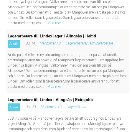
Lindex nya lager i Alingsås. Välkommen med din ansökan till oss på
Manpower! Den här bemanningen är ett samarbete mellan oss på Manpower
och Lindex. Du kommer att bli anställd av Manpower men arbeta på plats hos
Lindex. Om rollen som lagerarbetare Som lagerarbetare ansvarar du för att
arbeta med orderplock...
Visa mer
Lagerarbetare till Lindex lager i Alingsås | Heltid
Jul 14
Manpower AB
Lagerarbetare/Terminalarbetare
Ansök
Är du på jakt efter en ny utmaning som ständigt bjuder på variationsrika
arbetsdagar? Just nu söker vi på Manpower lagerarbetare till ett uppdrag hos
Lindex nya lager i Alingsås. Välkommen med din ansökan till oss på
Manpower! Den här bemanningen är ett samarbete mellan oss på Manpower
och Lindex. Du kommer att bli anställd av Manpower men arbeta på plats hos
Lindex. Om rollen som lagerarbetare Som lagerarbetare ansvarar du för att
arbeta med orderplock...
Visa mer
Lagerarbetare till Lindex i Alingsås | Extrajobb
Jun 23
Manpower AB
Lagerarbetare
Ansök
Just nu söker vi på Manpower lagerarbetare till ett uppdrag hos Lindex nya
lager i Alingsås. Är du på jakt efter ett extrajobb som ständigt bjuder på nya
utmaningar och som dessutom bjuder på variationsrika arbetsdagar? Då kan