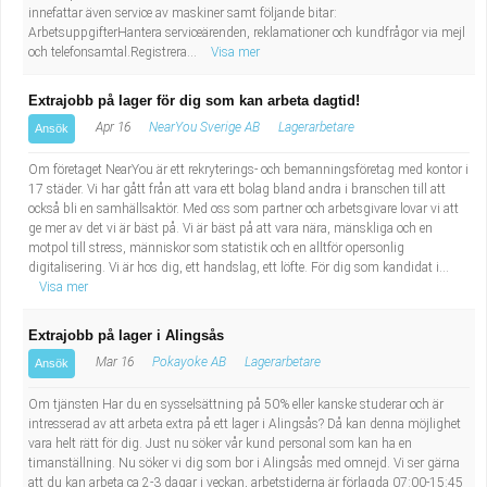
Fastighetsskötare
Socialt arbete
innefattar även service av maskiner samt följande bitar:
ArbetsuppgifterHantera serviceärenden, reklamationer och kundfrågor via mejl
och telefonsamtal.Registrera...
Visa mer
Informatör/Kommunikatör
Säkerhetsarbete
Extrajobb på lager för dig som kan arbeta dagtid!
Brevbärare
Tekniskt arbete
Apr 16
NearYou Sverige AB
Lagerarbetare
Ansök
Sjuksköterska, grundutbildad
Om företaget NearYou är ett rekryterings- och bemanningsföretag med kontor i
Transport
17 städer. Vi har gått från att vara ett bolag bland andra i branschen till att
också bli en samhällsaktör. Med oss som partner och arbetsgivare lovar vi att
Kock, storhushåll
ge mer av det vi är bäst på. Vi är bäst på att vara nära, mänskliga och en
motpol till stress, människor som statistik och en alltför opersonlig
digitalisering. Vi är hos dig, ett handslag, ett löfte. För dig som kandidat i...
Undersköterska, vård- o specialavd. o mottagning
Visa mer
Bibliotekarie
Extrajobb på lager i Alingsås
Mar 16
Pokayoke AB
Lagerarbetare
Ansök
Administrativ assistent
Om tjänsten Har du en sysselsättning på 50% eller kanske studerar och är
intresserad av att arbeta extra på ett lager i Alingsås? Då kan denna möjlighet
Lärare i gymnasiet
vara helt rätt för dig. Just nu söker vår kund personal som kan ha en
timanställning. Nu söker vi dig som bor i Alingsås med omnejd. Vi ser gärna
att du kan arbeta ca 2-3 dagar i veckan, arbetstiderna är förlagda 07:00-15:45