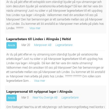
Är du på jakt efter ett extrajobb som ständigt bjuder på nya utmaningar och
som dessutom bjuder på variationsrika arbetsdagar? Då kan det här vara din
nästa utmaning! Just nu söker vi på Manpower lagerarbetare till ett uppdrag
hos Lindex nya lager i Alingsås. Välkommen med din ansökan till oss på
Manpower! Den här bemanningen är ett samarbete mellan oss på Manpower
och Lindex. Du kommer att bli anställd av Manpower men arbeta på plats hos
Lindex. ?????? ...
Visa mer
Lagerarbetare till Lindex i Alingsås | Heltid
Mar 20
Manpower AB
Lagerarbetare
Ansök
Är du på jakt efter en ny utmaning som ständigt bjuder på variationsrika
arbetsdagar? Just nu söker vi på Manpower lagerarbetare till ett uppdrag hos
Lindex nya lager i Alingsås. Då kan det här vara din nästa utmaning!
Välkommen med din ansökan till oss på Manpower! Den här bemanningen är
ett samarbete mellan oss på Manpower och Lindex. Du kommer att bli anställd
av Manpower men arbeta på plats hos Lindex. ?????? ??????? Om rollen som
lagerarbetare Som...
Visa mer
Lagerpersonal till nyöppnat lager i Alingsås
Mar 5
NearYou Sverige AB
Lagerarbetare
Ansök
Om företaget NearYou är ett rekryterings- och bemanningsföretag med kontor i