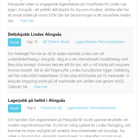
Manpower söker nu engagerade lagerarbetare och truckförare till Lindex nya
lager i Alingsås - ett perfekt deltidsjobb för dig som studerar, idrottar eller har
ett annat arbete på minst 50%! Den här bemanningen är ett samarbete mellan
oss...
Visa mer
Deltidsjobb Lindex Alingsås
Sep 10
AB Effektiv Borås
Lagerarbetare/Terminalarbetare
Ansök
Om företaget För mer än 65 år sedan startade Lindex som ett
underklädesföretag i Alingsås. Idag är vi ett internationellt modeföretag med
flera olika koncept. Kvinnan betyder allt för oss, och vi vill stärka och inspirera
kvinnor överallt. Det är vårt högre syfte. Lindex huvudkontor ligger i Göteborg
och har cirka 4000 medarbetare. Vi har cirka 450 butiker på 19 marknader. Vi
erbjuder shopping online på 34 marknader och världen över genom ASOS,
Zalando, Ne...
Visa mer
Lagerjobb på heltid i Alingsås
Sep 5
Pokayoke AB
Lagerarbetare/Terminalarbetare
Ansök
Om tjänsten Som lagerarbetare på Pokayoke får du ett spännande arbete i en
modern logistikverksamhet. Du blir en viktig spelare för Lindex framgång, och
kommer ha stora möjlighet att utveckla dina erfarenheter och kunskap. Nu
söker vi dig som bor i Alingsås med omnejd. Vi söker efter sig som är en