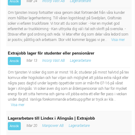
Mar 24
Incorp Väst AB
Lagerarbetare
Ansök
Om tjänsten Incorp fortsätter växa genom ökat förtroendet från våra kunder
inom hållbar lagerhantering. Till våran logistiksajt på Svedplan, Gräfsnäs
söker vi erfaren truckförare. Vi tror att du som söker: - Har en mycket god
erfarenhet av truckkörning - Kan uttrycka dig väl i tal och skrift på svenska. -
Strävar efter god ordning och reda. Vi letar efter dig som delar våra ledord som
är positiv, pålitlig och arbetsam. Stor vikt kommer läggas vi pe...
Visa mer
Extrajobb lager för studenter eller pensionärer
Mar 13
Incorp Väst AB
Lagerarbetare
Ansök
Om tjänsten Vi söker dig som är minst 18 år, studerar på minst halvtid på tex
komvux eller högskolan och har viljan och möjlighet att jobba extra något eller
några pass dagtid under lagrets öppettider som är mån-fre 07-16 på vårat
lager i Alingsås. Vi söker även dig som är ålderspensionär och har för mycket
energi för att sitta hemma och gärna vill jobba extra ett eller fler pass i veckan
under dagtid. Vanliga förekommande arbetsuppgifter är tryck av klä...
Visa mer
Lagerarbetare till Lindex i Alingsås | Extrajobb
Mar 20
Manpower AB
Lagerarbetare
Ansök