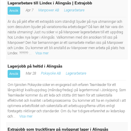
Lagerarbetare till Lindex i Alingsås | Extrajobb
Apr 7
Manpower AB
Lagerarbetare
Ansök
Är du på jakt efter ett extrajobb som ständigt bjuder på nya utmaningar och
som dessutom bjuder på variationsrika arbetsdagar? Då kan det här vara din
nästa utmaning! Just nu söker vi på Manpower lagerarbetare till ett uppdrag
hos Lindex nya lager i Alingsås. Välkommen med din ansökan till oss på
Manpower! Den här bemanningen är ett samarbete mellan oss på Manpower
och Lindex. Du kommer att bli anställd av Manpower men arbeta på plats hos
Lindex. ?????? ...
Visa mer
Lagerjobb på heltid i Alingsås
Mar 28
Pokayoke AB
Lagerarbetare
Ansök
Om tjänsten Pokayoke söker en engagerad och erfaren Teamleader för ett
långsiktigt kvällsuppdrag (måndag-fredag) på lagerterminal i Jönköping. Som
Teamleader kommer du att leda och stötta ditt team för att säkerställa
effektivitet och kvalitet i arbetsprocesserna. Du kommer att ha en nyckelroll i att
optimera arbetsflödet och säkerställa att arbetsuppgifterna utförs enligt
företagets riktlinjer och standarder. Om du har tidigare erfarenhet av ledarskap
och...
Visa mer
Extrajobb som truckförare på nyöppnat lager i Alingsås