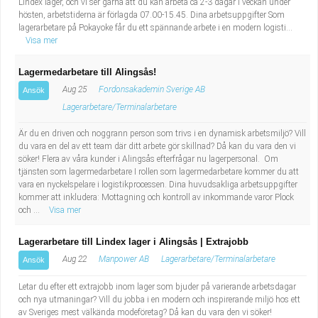
Lindex lager, och vi ser gärna att du kan arbeta ca 2-3 dagar i veckan under
hösten, arbetstiderna är förlagda 07.00-15.45. Dina arbetsuppgifter Som
lagerarbetare på Pokayoke får du ett spännande arbete i en modern logisti...
Visa mer
Lagermedarbetare till Alingsås!
Aug 25
Fordonsakademin Sverige AB
Ansök
Lagerarbetare/Terminalarbetare
Är du en driven och noggrann person som trivs i en dynamisk arbetsmiljö? Vill
du vara en del av ett team där ditt arbete gör skillnad? Då kan du vara den vi
söker! Flera av våra kunder i Alingsås efterfrågar nu lagerpersonal. Om
tjänsten som lagermedarbetare I rollen som lagermedarbetare kommer du att
vara en nyckelspelare i logistikprocessen. Dina huvudsakliga arbetsuppgifter
kommer att inkludera: Mottagning och kontroll av inkommande varor Plock
och ...
Visa mer
Lagerarbetare till Lindex lager i Alingsås | Extrajobb
Aug 22
Manpower AB
Lagerarbetare/Terminalarbetare
Ansök
Letar du efter ett extrajobb inom lager som bjuder på varierande arbetsdagar
och nya utmaningar? Vill du jobba i en modern och inspirerande miljö hos ett
av Sveriges mest välkända modeföretag? Då kan du vara den vi söker!