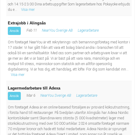
och 14:15-23:00 Dina arbetsuppgifter Som lagerarbetare hos Pokayoke erbjuds
du e...
Visa mer
Extrajobb i Alingsås
Feb 11
NearYou Sverige AB
Lagerarbetare
Ansök
Om företaget NearYou är ett rekryterings- och bemanningsföretag med kontor i
17 städer. Vi har gått från att vara ett bolag bland andra i branschen till att
också bli en samhällsaktör. Med oss som partner och arbetsgivare lovar vi att
ge mer av det vi är bäst på. Vi är bäst på att vara nära, mänskliga och en
motpol till stress, människor som statistik och en alltför opersonlig
digitalisering. Vi är hos dig, ett handslag, ett löfte. För dig som kandidat inn...
Visa mer
Lagermedarbetare till Adexa
Mar 6
NearYou Sverige AB
Lagerarbetare
Ansök
Om företaget Adexa är en online-baserad försäljare av prisvärd köksutrustning,
i första hand till restauranger. På Svedplan utanför Alingsås har Adexa Nordic
kontorslokaler samt Skandinaviens största (5 000 kvadratmeter) lager med
storköksutrustning med över 50 000 artiklar. 2024 omsatte företaget närmare
70 miljoner kronor och hade ett tiotal medarbetare. Adexa Nordic är sprunget
ur det brittiska företaget Adexa Direct Limited, som ägnar sig åt snarlik ve...