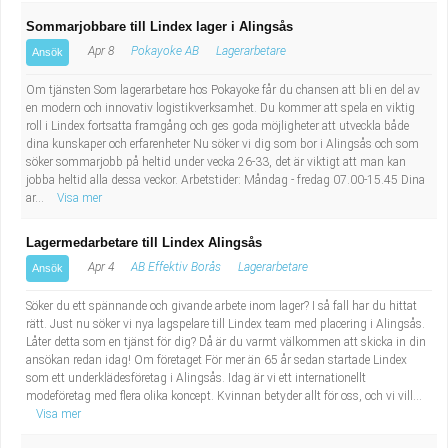
Sommarjobbare till Lindex lager i Alingsås
Apr 8
Pokayoke AB
Lagerarbetare
Ansök
Om tjänsten Som lagerarbetare hos Pokayoke får du chansen att bli en del av
en modern och innovativ logistikverksamhet. Du kommer att spela en viktig
roll i Lindex fortsatta framgång och ges goda möjligheter att utveckla både
dina kunskaper och erfarenheter Nu söker vi dig som bor i Alingsås och som
söker sommarjobb på heltid under vecka 26-33, det är viktigt att man kan
jobba heltid alla dessa veckor. Arbetstider: Måndag - fredag 07.00-15.45 Dina
ar...
Visa mer
Lagermedarbetare till Lindex Alingsås
Apr 4
AB Effektiv Borås
Lagerarbetare
Ansök
Söker du ett spännande och givande arbete inom lager? I så fall har du hittat
rätt. Just nu söker vi nya lagspelare till Lindex team med placering i Alingsås.
Låter detta som en tjänst för dig? Då är du varmt välkommen att skicka in din
ansökan redan idag! Om företaget För mer än 65 år sedan startade Lindex
som ett underklädes­företag i Alingsås. Idag är vi ett internationellt
modeföretag med flera olika koncept. Kvinnan betyder allt för oss, och vi vill...
Visa mer