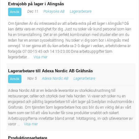
Extrajobb på lager i Alingsås
Dec 11
Pokayoke AB
Lagerarbetare
Ansök
Om tjänsten Är du intresserad av att arbeta extra på ett lager i Alingsås? Då
kan detta vara en möjlighet för dig. Just nu söker vår kund personal som kan
ha en timanställning. Det är en perfekt kombination med studier eller om du
redan har en annan sysselsättning. Nu söker vi dig som bor i Alingsås med
omnejd. Vi ser gärna att du kan arbeta ca 2-3 dagar i veckan, arbetstiderna är
förlagda 07:00-15:45 och 14:15-23:00 Dina arbetsuppgifter Som
lagerarbetar...
Visa mer
Lagerarbetare till Adexa Nordic AB Gräfsnäs
Nov 5
Adexa Nordic AB
Lagerarbetare
Ansök
Adexa Nordic AB är en ledande leverantör av storköksutrustning till
restauranger, caféer och storkök över hela Norden. Vi växer och söker nu en
engagerad och pålitlig lagerarbetare till vårt lager på Svedplan industriområde i
Gräfsnäs. Om tjänsten Som lagerarbetare hos oss blir du en viktig del av vårt
team som ser till att våra kunder får sina produkter snabbt och säkert.
Arbetsuppgifterna innefattar bland annat: Mottagning, in- och utleveranser av
varor ...
Visa mer
Produktionsarbetare