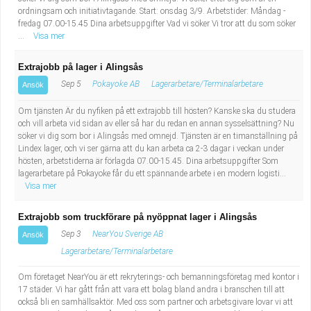
ordningsam och initiativtagande. Start: onsdag 3/9. Arbetstider: Måndag -
fredag 07.00-15.45 Dina arbetsuppgifter Vad vi söker Vi tror att du som söker
...
Visa mer
Extrajobb på lager i Alingsås
Sep 5
Pokayoke AB
Lagerarbetare/Terminalarbetare
Ansök
Om tjänsten Är du nyfiken på ett extrajobb till hösten? Kanske ska du studera
och vill arbeta vid sidan av eller så har du redan en annan sysselsättning? Nu
söker vi dig som bor i Alingsås med omnejd. Tjänsten är en timanställning på
Lindex lager, och vi ser gärna att du kan arbeta ca 2-3 dagar i veckan under
hösten, arbetstiderna är förlagda 07.00-15.45. Dina arbetsuppgifter Som
lagerarbetare på Pokayoke får du ett spännande arbete i en modern logisti...
Visa mer
Extrajobb som truckförare på nyöppnat lager i Alingsås
Sep 3
NearYou Sverige AB
Ansök
Lagerarbetare/Terminalarbetare
Om företaget NearYou är ett rekryterings- och bemanningsföretag med kontor i
17 städer. Vi har gått från att vara ett bolag bland andra i branschen till att
också bli en samhällsaktör. Med oss som partner och arbetsgivare lovar vi att