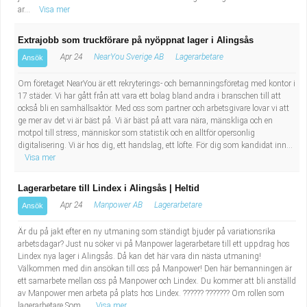
ar...
Visa mer
Extrajobb som truckförare på nyöppnat lager i Alingsås
Apr 24
NearYou Sverige AB
Lagerarbetare
Ansök
Om företaget NearYou är ett rekryterings- och bemanningsföretag med kontor i
17 städer. Vi har gått från att vara ett bolag bland andra i branschen till att
också bli en samhällsaktör. Med oss som partner och arbetsgivare lovar vi att
ge mer av det vi är bäst på. Vi är bäst på att vara nära, mänskliga och en
motpol till stress, människor som statistik och en alltför opersonlig
digitalisering. Vi är hos dig, ett handslag, ett löfte. För dig som kandidat inn...
Visa mer
Lagerarbetare till Lindex i Alingsås | Heltid
Apr 24
Manpower AB
Lagerarbetare
Ansök
Är du på jakt efter en ny utmaning som ständigt bjuder på variationsrika
arbetsdagar? Just nu söker vi på Manpower lagerarbetare till ett uppdrag hos
Lindex nya lager i Alingsås. Då kan det här vara din nästa utmaning!
Välkommen med din ansökan till oss på Manpower! Den här bemanningen är
ett samarbete mellan oss på Manpower och Lindex. Du kommer att bli anställd
av Manpower men arbeta på plats hos Lindex. ?????? ??????? Om rollen som
lagerarbetare Som...
Visa mer