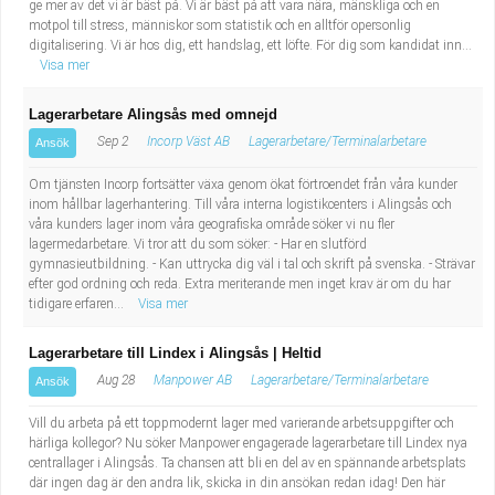
ge mer av det vi är bäst på. Vi är bäst på att vara nära, mänskliga och en
motpol till stress, människor som statistik och en alltför opersonlig
digitalisering. Vi är hos dig, ett handslag, ett löfte. För dig som kandidat inn...
Visa mer
Lagerarbetare Alingsås med omnejd
Sep 2
Incorp Väst AB
Lagerarbetare/Terminalarbetare
Ansök
Om tjänsten Incorp fortsätter växa genom ökat förtroendet från våra kunder
inom hållbar lagerhantering. Till våra interna logistikcenters i Alingsås och
våra kunders lager inom våra geografiska område söker vi nu fler
lagermedarbetare. Vi tror att du som söker: - Har en slutförd
gymnasieutbildning. - Kan uttrycka dig väl i tal och skrift på svenska. - Strävar
efter god ordning och reda. Extra meriterande men inget krav är om du har
tidigare erfaren...
Visa mer
Lagerarbetare till Lindex i Alingsås | Heltid
Aug 28
Manpower AB
Lagerarbetare/Terminalarbetare
Ansök
Vill du arbeta på ett toppmodernt lager med varierande arbetsuppgifter och
härliga kollegor? Nu söker Manpower engagerade lagerarbetare till Lindex nya
centrallager i Alingsås. Ta chansen att bli en del av en spännande arbetsplats
där ingen dag är den andra lik, skicka in din ansökan redan idag! Den här