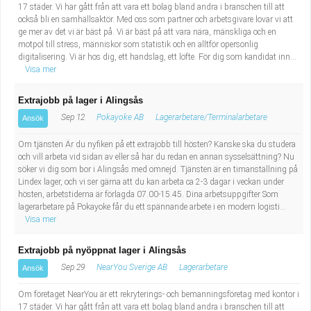
17 städer. Vi har gått från att vara ett bolag bland andra i branschen till att
också bli en samhällsaktör. Med oss som partner och arbetsgivare lovar vi att
ge mer av det vi är bäst på. Vi är bäst på att vara nära, mänskliga och en
motpol till stress, människor som statistik och en alltför opersonlig
digitalisering. Vi är hos dig, ett handslag, ett löfte. För dig som kandidat inn...
Visa mer
Extrajobb på lager i Alingsås
Sep 12
Pokayoke AB
Lagerarbetare/Terminalarbetare
Ansök
Om tjänsten Är du nyfiken på ett extrajobb till hösten? Kanske ska du studera
och vill arbeta vid sidan av eller så har du redan en annan sysselsättning? Nu
söker vi dig som bor i Alingsås med omnejd. Tjänsten är en timanställning på
Lindex lager, och vi ser gärna att du kan arbeta ca 2-3 dagar i veckan under
hösten, arbetstiderna är förlagda 07.00-15.45. Dina arbetsuppgifter Som
lagerarbetare på Pokayoke får du ett spännande arbete i en modern logisti...
Visa mer
Extrajobb på nyöppnat lager i Alingsås
Sep 29
NearYou Sverige AB
Lagerarbetare
Ansök
Om företaget NearYou är ett rekryterings- och bemanningsföretag med kontor i
17 städer. Vi har gått från att vara ett bolag bland andra i branschen till att