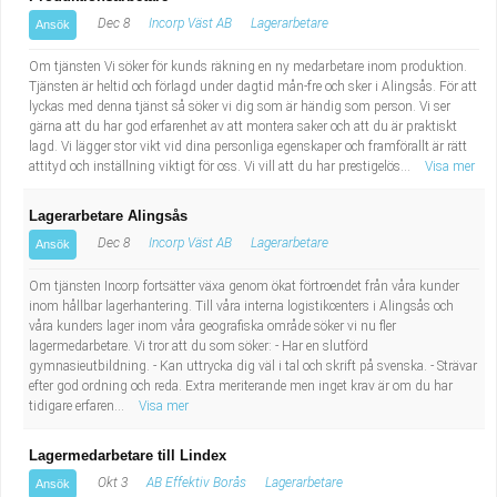
Dec 8
Incorp Väst AB
Lagerarbetare
Ansök
Om tjänsten Vi söker för kunds räkning en ny medarbetare inom produktion.
Tjänsten är heltid och förlagd under dagtid mån-fre och sker i Alingsås. För att
lyckas med denna tjänst så söker vi dig som är händig som person. Vi ser
gärna att du har god erfarenhet av att montera saker och att du är praktiskt
lagd. Vi lägger stor vikt vid dina personliga egenskaper och framförallt är rätt
attityd och inställning viktigt för oss. Vi vill att du har prestigelös...
Visa mer
Lagerarbetare Alingsås
Dec 8
Incorp Väst AB
Lagerarbetare
Ansök
Om tjänsten Incorp fortsätter växa genom ökat förtroendet från våra kunder
inom hållbar lagerhantering. Till våra interna logistikcenters i Alingsås och
våra kunders lager inom våra geografiska område söker vi nu fler
lagermedarbetare. Vi tror att du som söker: - Har en slutförd
gymnasieutbildning. - Kan uttrycka dig väl i tal och skrift på svenska. - Strävar
efter god ordning och reda. Extra meriterande men inget krav är om du har
tidigare erfaren...
Visa mer
Lagermedarbetare till Lindex
Okt 3
AB Effektiv Borås
Lagerarbetare
Ansök