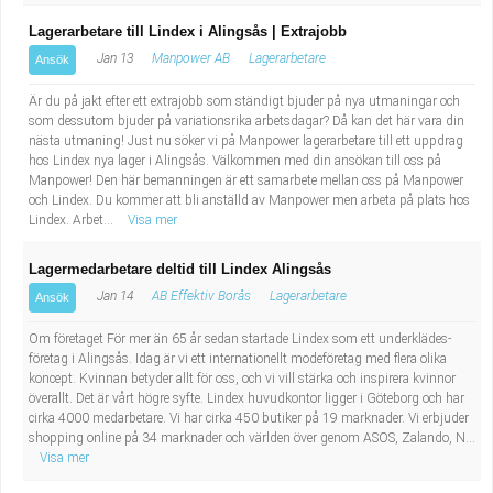
Lagerarbetare till Lindex i Alingsås | Extrajobb
Jan 13
Manpower AB
Lagerarbetare
Ansök
Är du på jakt efter ett extrajobb som ständigt bjuder på nya utmaningar och
som dessutom bjuder på variationsrika arbetsdagar? Då kan det här vara din
nästa utmaning! Just nu söker vi på Manpower lagerarbetare till ett uppdrag
hos Lindex nya lager i Alingsås. Välkommen med din ansökan till oss på
Manpower! Den här bemanningen är ett samarbete mellan oss på Manpower
och Lindex. Du kommer att bli anställd av Manpower men arbeta på plats hos
Lindex. Arbet...
Visa mer
Lagermedarbetare deltid till Lindex Alingsås
Jan 14
AB Effektiv Borås
Lagerarbetare
Ansök
Om företaget För mer än 65 år sedan startade Lindex som ett underklädes­
företag i Alingsås. Idag är vi ett internationellt modeföretag med flera olika
koncept. Kvinnan betyder allt för oss, och vi vill stärka och inspirera kvinnor
överallt. Det är vårt högre syfte. Lindex huvudkontor ligger i Göteborg och har
cirka 4000 medarbetare. Vi har cirka 450 butiker på 19 marknader. Vi erbjuder
shopping online på 34 marknader och världen över genom ASOS, Zalando, N...
Visa mer