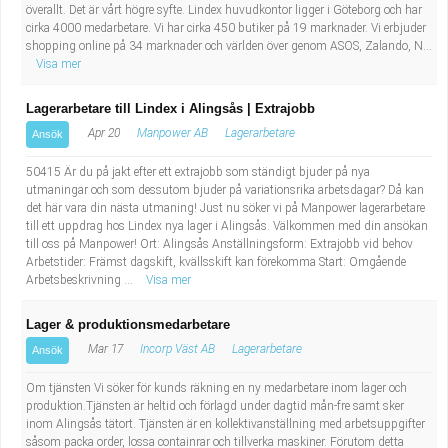
överallt. Det är vårt högre syfte. Lindex huvudkontor ligger i Göteborg och har
Industriell tillverkning
Behandlingsassistent/Socialpedagog
cirka 4000 medarbetare. Vi har cirka 450 butiker på 19 marknader. Vi erbjuder
shopping online på 34 marknader och världen över genom ASOS, Zalando, N...
Visa mer
Installation, drift, underhåll
Tandsköterska
Lagerarbetare till Lindex i Alingsås | Extrajobb
Kropps- och skönhetsvård
Budbilsförare
Apr 20
Manpower AB
Lagerarbetare
Ansök
Kultur, media, design
Tidningsbud/Tidningsdistributör
50415 Är du på jakt efter ett extrajobb som ständigt bjuder på nya
utmaningar och som dessutom bjuder på variationsrika arbetsdagar? Då kan
det här vara din nästa utmaning! Just nu söker vi på Manpower lagerarbetare
Militärt arbete
Lärare i fritidshem/Fritidspedagog
till ett uppdrag hos Lindex nya lager i Alingsås. Välkommen med din ansökan
till oss på Manpower! Ort: Alingsås Anställningsform: Extrajobb vid behov
Naturbruk
Taxiförare/Taxichaufför
Arbetstider: Främst dagskift, kvällsskift kan förekomma Start: Omgående
Arbetsbeskrivning ...
Visa mer
Naturvetenskapligt arbete
Läkarsekreterare/Vårdadmin/Medicinsk
Lager & produktionsmedarbetare
Mar 17
Incorp Väst AB
Lagerarbetare
Ansök
sekreterare
Pedagogiskt arbete
Om tjänsten Vi söker för kunds räkning en ny medarbetare inom lager och
produktion.Tjänsten är heltid och förlagd under dagtid mån-fre samt sker
Lastbilsförare m.fl.
Sanering och renhållning
inom Alingsås tätort. Tjänsten är en kollektivanställning med arbetsuppgifter
såsom packa order, lossa containrar och tillverka maskiner. Förutom detta