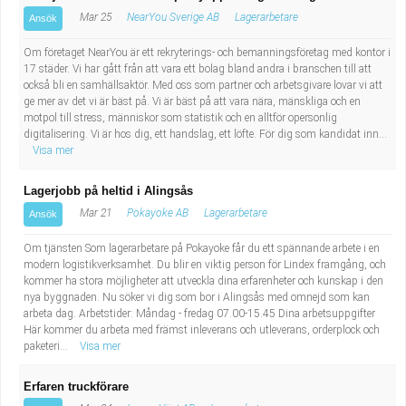
Mar 25
NearYou Sverige AB
Lagerarbetare
Ansök
Om företaget NearYou är ett rekryterings- och bemanningsföretag med kontor i
17 städer. Vi har gått från att vara ett bolag bland andra i branschen till att
också bli en samhällsaktör. Med oss som partner och arbetsgivare lovar vi att
ge mer av det vi är bäst på. Vi är bäst på att vara nära, mänskliga och en
motpol till stress, människor som statistik och en alltför opersonlig
digitalisering. Vi är hos dig, ett handslag, ett löfte. För dig som kandidat inn...
Visa mer
Lagerjobb på heltid i Alingsås
Mar 21
Pokayoke AB
Lagerarbetare
Ansök
Om tjänsten Som lagerarbetare på Pokayoke får du ett spännande arbete i en
modern logistikverksamhet. Du blir en viktig person för Lindex framgång, och
kommer ha stora möjligheter att utveckla dina erfarenheter och kunskap i den
nya byggnaden. Nu söker vi dig som bor i Alingsås med omnejd som kan
arbeta dag. Arbetstider: Måndag - fredag 07.00-15.45 Dina arbetsuppgifter
Här kommer du arbeta med främst inleverans och utleverans, orderplock och
paketeri...
Visa mer
Erfaren truckförare