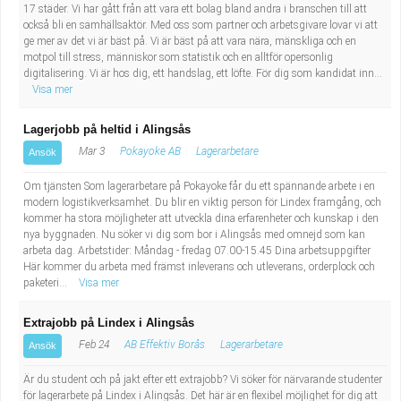
17 städer. Vi har gått från att vara ett bolag bland andra i branschen till att
också bli en samhällsaktör. Med oss som partner och arbetsgivare lovar vi att
ge mer av det vi är bäst på. Vi är bäst på att vara nära, mänskliga och en
motpol till stress, människor som statistik och en alltför opersonlig
digitalisering. Vi är hos dig, ett handslag, ett löfte. För dig som kandidat inn...
Visa mer
Lagerjobb på heltid i Alingsås
Mar 3
Pokayoke AB
Lagerarbetare
Ansök
Om tjänsten Som lagerarbetare på Pokayoke får du ett spännande arbete i en
modern logistikverksamhet. Du blir en viktig person för Lindex framgång, och
kommer ha stora möjligheter att utveckla dina erfarenheter och kunskap i den
nya byggnaden. Nu söker vi dig som bor i Alingsås med omnejd som kan
arbeta dag. Arbetstider: Måndag - fredag 07.00-15.45 Dina arbetsuppgifter
Här kommer du arbeta med främst inleverans och utleverans, orderplock och
paketeri...
Visa mer
Extrajobb på Lindex i Alingsås
Feb 24
AB Effektiv Borås
Lagerarbetare
Ansök
Är du student och på jakt efter ett extrajobb? Vi söker för närvarande studenter
för lagerarbete på Lindex i Alingsås. Det här är en flexibel möjlighet för dig att