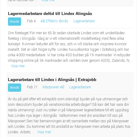
ha en central roll ...
Visa mer
Lagermedarbetare deltid till Lindex Alingsås
Feb 4
AB Effektiv Borås
Lagerarbetare
Ansök
Om företaget För mer än 65 år sedan startade Lindex som ett underklädes­
företag i Alingsås. Idag är vi ett internationellt modeföretag med flera olika
koncept. Kvinnan betyder allt för oss, och vi vill stärka och inspirera kvinnor
överallt. Det är vårt högre syfte. Lindex huvudkontor ligger i Göteborg och har
cirka 4000 medarbetare. Vi har cirka 450 butiker på 19 marknader. Vi erbjuder
shopping online på 34 marknader och världen över genom ASOS, Zalando, N...
Visa mer
Lagerarbetare till Lindex i Alingsås | Extrajobb
Feb 11
Manpower AB
Lagerarbetare
Ansök
Är du på jakt efter ett extrajobb som ständigt bjuder på nya utmaningar och
som dessutom bjuder på variationsrika arbetsdagar? Då kan det här vara din
nästa utmaning! Just nu söker vi på Manpower lagerarbetare till ett uppdrag
hos Lindex nya lager i Alingsås. Välkommen med din ansökan till oss på
Manpower! Den här bemanningen är ett samarbete mellan oss på Manpower
och Lindex. Du kommer att bli anställd av Manpower men arbeta på plats hos
Lindex. Arbets...
Visa mer