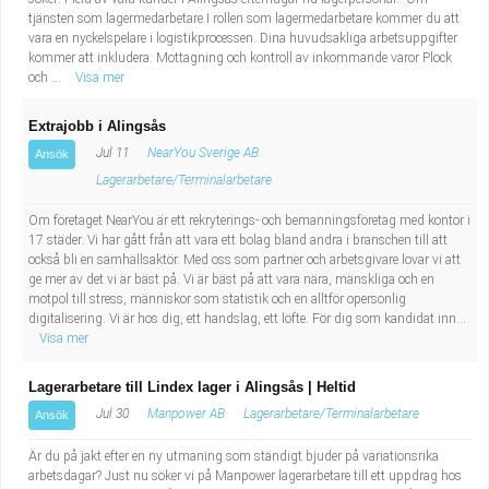
tjänsten som lagermedarbetare I rollen som lagermedarbetare kommer du att
vara en nyckelspelare i logistikprocessen. Dina huvudsakliga arbetsuppgifter
kommer att inkludera: Mottagning och kontroll av inkommande varor Plock
och ...
Visa mer
Extrajobb i Alingsås
Jul 11
NearYou Sverige AB
Ansök
Lagerarbetare/Terminalarbetare
Om företaget NearYou är ett rekryterings- och bemanningsföretag med kontor i
17 städer. Vi har gått från att vara ett bolag bland andra i branschen till att
också bli en samhällsaktör. Med oss som partner och arbetsgivare lovar vi att
ge mer av det vi är bäst på. Vi är bäst på att vara nära, mänskliga och en
motpol till stress, människor som statistik och en alltför opersonlig
digitalisering. Vi är hos dig, ett handslag, ett löfte. För dig som kandidat inn...
Visa mer
Lagerarbetare till Lindex lager i Alingsås | Heltid
Jul 30
Manpower AB
Lagerarbetare/Terminalarbetare
Ansök
Är du på jakt efter en ny utmaning som ständigt bjuder på variationsrika
arbetsdagar? Just nu söker vi på Manpower lagerarbetare till ett uppdrag hos