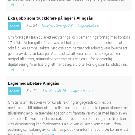
Visa mer
Extrajobb som truckförare på lager i Alingsås
Feb 24
NearYou Sverige AB
Lagerarbetare
Ansök
Om företaget NearYou är ett rekryterings- och bemanningsföretag med kontor i
17 städer. Vi har gått från att vara ett bolag bland andra i branschen till att
också bli en samhällsaktör. Med oss som partner och arbetsgivare lovar vi att
ge mer av det vi är bäst på. Vi är bäst på att vara nära, mänskliga och en
motpol till stress, människor som statistik och en alltför opersonlig
digitalisering. Vi är hos dig, ett handslag, ett löfte. För dig som kandidat inn...
Visa mer
Lagermedarbetare Alingsås
Feb 11
Jovi Konsult AB
Lagerarbetare
Ansök
Om tjänsten Nu söker vi för kunds räkning engagerade och flexibla
medarbetare till träindustrin. I rollen kommer du att arbeta i produktionen med
tillverkning av olika träemballage och ditt främsta verktyg är med hjälp av en
spikpistol. Du kommer i huvudsak att arbeta med montering, men även kan
viss demontering kan förekomma. På sikt kan du även komma att utföra
packning och säkring av kundernas produkter inför transport. Du kommer att