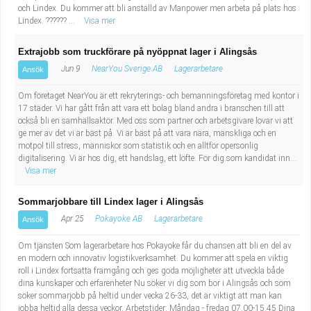
och Lindex. Du kommer att bli anställd av Manpower men arbeta på plats hos
Lindex. ?????? ...
Visa mer
Extrajobb som truckförare på nyöppnat lager i Alingsås
Jun 9
NearYou Sverige AB
Lagerarbetare
Ansök
Om företaget NearYou är ett rekryterings- och bemanningsföretag med kontor i
17 städer. Vi har gått från att vara ett bolag bland andra i branschen till att
också bli en samhällsaktör. Med oss som partner och arbetsgivare lovar vi att
ge mer av det vi är bäst på. Vi är bäst på att vara nära, mänskliga och en
motpol till stress, människor som statistik och en alltför opersonlig
digitalisering. Vi är hos dig, ett handslag, ett löfte. För dig som kandidat inn...
Visa mer
Sommarjobbare till Lindex lager i Alingsås
Apr 25
Pokayoke AB
Lagerarbetare
Ansök
Om tjänsten Som lagerarbetare hos Pokayoke får du chansen att bli en del av
en modern och innovativ logistikverksamhet. Du kommer att spela en viktig
roll i Lindex fortsatta framgång och ges goda möjligheter att utveckla både
dina kunskaper och erfarenheter Nu söker vi dig som bor i Alingsås och som
söker sommarjobb på heltid under vecka 26-33, det är viktigt att man kan
jobba heltid alla dessa veckor. Arbetstider: Måndag - fredag 07.00-15.45 Dina