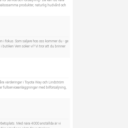
 för service och försäljning? Då kan du vara
m hälsosamma produkter, naturlig hudvård och
ästen i fokus. Som säljare hos oss kommer du - ge
 i butiken Vem söker vi? Vi tror att du brinner
 våra värderingar i Toyota Way och Lindström
har fullserviceanläggningar med bilförsäljning,
betsplats. Med nära 4000 anställda är vi