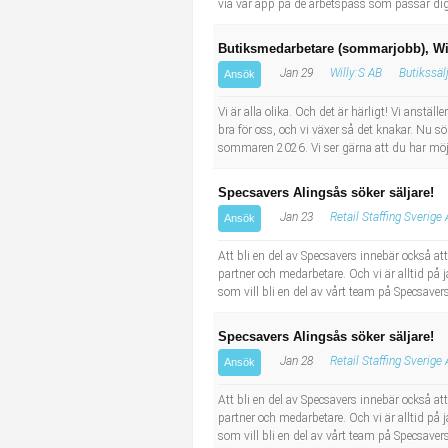
via vår app på de arbetspass som passar dig 
Butiksmedarbetare (sommarjobb), Wi
Jan 29
Willy:S AB
Butikssäl
Ansök
Vi är alla olika. Och det är härligt! Vi anstä
bra för oss, och vi växer så det knakar. Nu s
sommaren 2026. Vi ser gärna att du har möjli
Specsavers Alingsås söker säljare!
Jan 23
Retail Staffing Sverige
Ansök
Att bli en del av Specsavers innebär också at
partner och medarbetare. Och vi är alltid på 
som vill bli en del av vårt team på Specsavers
Specsavers Alingsås söker säljare!
Jan 28
Retail Staffing Sverige
Ansök
Att bli en del av Specsavers innebär också at
partner och medarbetare. Och vi är alltid på 
som vill bli en del av vårt team på Specsavers