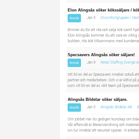
Elon Alingsås söker kökssäljare / k
Jan 5
Elcomfortgruppen i Väs
Ansök
Brinner du för att rita och sälja kök samt hjä
Elon Alingsås kommer du att vara en viktig d
butiken, rita kök tillsammans med kunderna s
Specsavers Alingsås söker säljare!
Jan 9
Retail Staffing Sverige 
Ansök
Att bli en del av Specsavers innebär också at
partner och medarbetare. Och vi är alltid på 
som vill bli en del av vårt team på Specsavers
Alingsås Bildelar söker säljare.
Jan 5
Alingsås Bildelar AB
B
Ansök
Om jobbet Har du gedigen kunskap om bilar o
Vår affärsidé är återanvändning och materialåt
sin tur innebär att resurser sparas. Vi arbeta