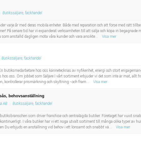
Butikssäljare, fackhandel
er varje år med deras mobila enheter. Både med reparation och att förse med rätt tillbeh
sioner! På senare tid har vi expanderat verksamheten till att sälja och köpa in begagnade 
du som anställd dagligen möta våra kunder och vara ansikte...
Visa mer
Butikssäljare, fackhandel
 En butiksmedarbetare hos oss kännetecknas av nyfikenhet, energi och stort engagemang i
 hos oss. Om jobbet som Säljare I vårt sortiment erbjuder vi det som inte är mat, allt fr
iken, kontrollerar prismärkning och skyltning - och fram...
Visa mer
gsås, behovsanställning
ia AB
Butikssäljare, fackhandel
utiksbranschen som driver franchise och centralägda butiker. Företaget har vuxit snabbt
tinuerligt. I våra butiker har vi ett noga utvalt sortiment till många olika typer av hu
en Du erbjuds en anställning vid behov i ett lönsamt och snabbt vä...
Visa mer