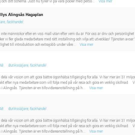
och ditt schema. Just nu fyller vi på våra pooler med perso...
Visa mer
llys Alingsås Hagaplan
jare, fackhandel
ller inte människor efter en viss mall utan efter vem du är. För oss är driv och personligh
öker vi fler glada medarbetare med rätt inställning och vilja att utvecklas! Tjänsten avs
ghet till introduktion och extrajobb under våre...
Visa mer
 AB
Butikssäljare, fackhandel
t dela vår vision om att göra bättre ögonhälsa tillgänglig för alla. Vi har mer än 31 milj
jakt efter nya medarbetare som vill följa med på vår resa och göra en verklig skillnad. V
 i Alingsås. Tjänsten är en tillsvidareanställning på h...
Visa mer
 AB
Butikssäljare, fackhandel
t dela vår vision om att göra bättre ögonhälsa tillgänglig för alla. Vi har mer än 31 milj
jakt efter nya medarbetare som vill följa med på vår resa och göra en verklig skillnad. V
 i Alingsås. Tjänsten är en tillsvidareanställning på h...
Visa mer