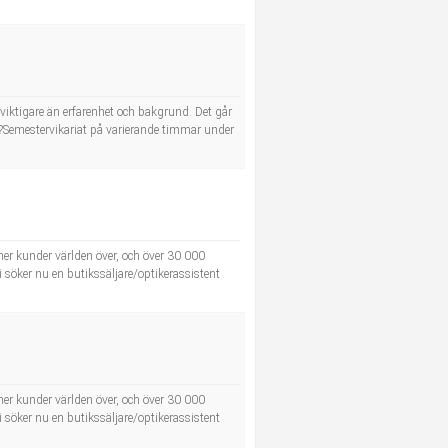
et viktigare än erfarenhet och bakgrund. Det går
er:?Semestervikariat på varierande timmar under
oner kunder världen över, och över 30 000
i söker nu en butikssäljare/optikerassistent
oner kunder världen över, och över 30 000
i söker nu en butikssäljare/optikerassistent