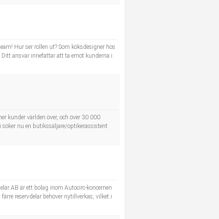
rt team! Hur ser rollen ut? Som köksdesigner hos
Ditt ansvar innefattar att ta emot kunderna i
oner kunder världen över, och över 30 000
i söker nu en butikssäljare/optikerassistent
elar AB är ett bolag inom Autocirc-koncernen.
ärre reservdelar behöver nytillverkas, vilket i