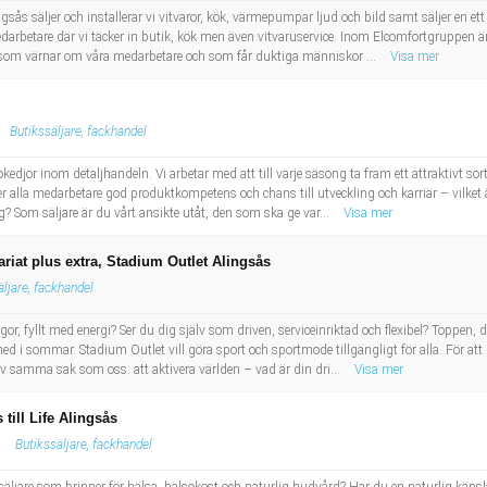
ngsås säljer och installerar vi vitvaror, kök, värmepumpar ljud och bild samt säljer en et
edarbetare där vi täcker in butik, kök men även vitvaruservice. Inom Elcomfortgruppen 
vare som värnar om våra medarbetare och som får duktiga människor ...
Visa mer
Butikssäljare, fackhandel
kedjor inom detaljhandeln. Vi arbetar med att till varje säsong ta fram ett attraktivt s
r alla medarbetare god produktkompetens och chans till utveckling och karriär – vilket ä
? Som säljare är du vårt ansikte utåt, den som ska ge var...
Visa mer
iat plus extra, Stadium Outlet Alingsås
äljare, fackhandel
or, fyllt med energi? Ser du dig själv som driven, serviceinriktad och flexibel? Toppen, 
g med i sommar. Stadium Outlet vill göra sport och sportmode tillgängligt för alla. För a
av samma sak som oss: att aktivera världen – vad är din dri...
Visa mer
till Life Alingsås
Butikssäljare, fackhandel