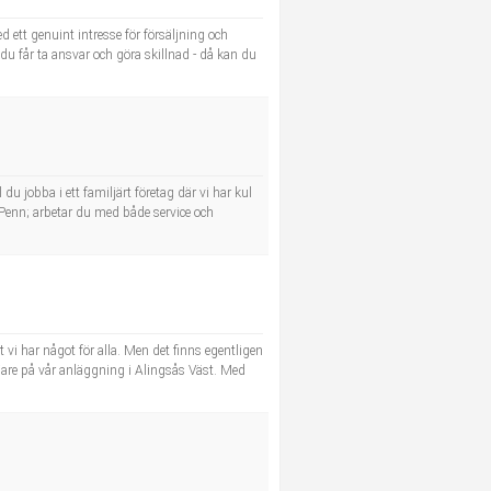
d ett genuint intresse för försäljning och
r du får ta ansvar och göra skillnad - då kan du
u jobba i ett familjärt företag där vi har kul
enn; arbetar du med både service och
i har något för alla. Men det finns egentligen
äljare på vår anläggning i Alingsås Väst. Med