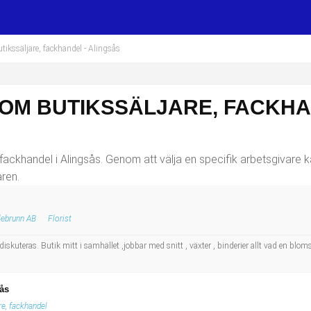
tikssäljare, fackhandel
- Alingsås
SOM BUTIKSSÄLJARE, FACKHA
fackhandel i Alingsås. Genom att välja en specifik arbetsgivare ka
ren.
lebrunn AB
Florist
 diskuteras. Butik mitt i samhället ,jobbar med snitt , växter , binderier allt vad en blom
sås
re, fackhandel