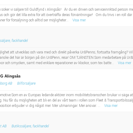
söker vi säljare till Guldfynd i Alingsås! Är du en driven och serviceinriktad person me
s och gör det lilla extra för att överträffa deras förväntningar! Om du trivs i en roll dä
ner för försäljning och alltid ser möjligheter...
Visa mer
säljare, fackhandel
ighet att utvecklas och vara med och direkt påverka Ur&Penns; fortsatta framgång? Vill d
 kanske det här är början på din Ur&Penn; resa! OM TJÄNSTEN Som medarbetare på Ur&P
kor och smycken, samt med enklare reparationer av klockor, som tex batte...
Visa mer
MG Alingsås
eborg AB
Bilförsäljare
tive Som en av Europas ledande aktörer inom mobilitetsbranschen brukar vi säga att v
ig. Nu får du möjligheten att bli en del av vårt team i rollen som Fleet & Transportbilss
osition erbjuder vi dig något mer. Mer utmaningar. Mer ansvar. ...
Visa mer
st AB
Butikssäljare, fackhandel