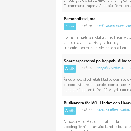
tillräckligt stora för att driva förändring oc
Tillsammans skapar vi Alingsås! Barn- och 
Personbilssäljare
Feb 16
Hedin Automotive Göt
Ansök
Forma framtidens mobilitet med Hedin Automo
bara en sak som är viktig: vi har något för d
erfarenhet och marknadsledande position erb
Sommarpersonal på Kappahl Alings
Feb 23
Kappahl Sverige AB
Ansök
Är du en social och utåtriktad person med s
personen vi söker till tjänsten som säljare 
kundlöfte “Fashion fit for life”. Vi tycker att 
Butiksextra för MQ, Lindex och Hemt
Feb 17
Retail Staffing Sverige
Ansök
Nu söker vi fler Polare som vill arbeta som b
uppdrag för någon av våra kunders butikskedj