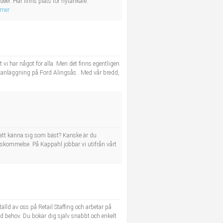
déer. Här finns plats för nytänkare.
 mer
i har något för alla. Men det finns egentligen
vår anläggning på Ford Alingsås . Med vår bredd,
 att känna sig som bäst? Kanske är du
nskommelse. På Kappahl jobbar vi utifrån vårt
älld av oss på Retail Staffing och arbetar på
d behov. Du bokar dig själv snabbt och enkelt