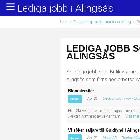
Lediga jobb i Alingsås
Yrkesområden
Populära jobb
Hem
›
Försäljning, inköp, marknadsföring
›
Bu
Administration, ekonomi, juridik
Undersköterska, hemtjänst och äldreboende
Bygg och anläggning
Städare/Lokalvårdare
LEDIGA JOBB 
Chefer och verksamhetsledare
Barnskötare
ALINGSÅS
Data/IT
Lärare i förskola/Förskollärare
Se lediga jobb som Butikssäljare, 
Alingsås som finns hos arbetsgiva
Försäljning, inköp, marknadsföring
Lagerarbetare
Blomsteraffär
Apr 22
Centrumblommor i Sol
Hantverksyrken
Bussförare/Busschaufför
Ansök
Hej.. Skriver erfarenhet efterfrågas , men kan
Hotell, restaurang, storhushåll
Elevassistent
, växter , vattning av växter m.m.
Visa mer
Hälso- och sjukvård
Personlig assistent
Vi söker säljare till Guldfynd i Aling
Apr 20
Iduna AB
Butikssälja
Ansök