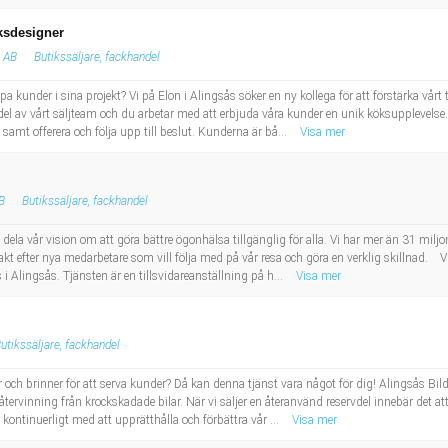
öksdesigner
t AB
Butikssäljare, fackhandel
lpa kunder i sina projekt? Vi på Elon i Alingsås söker en ny kollega för att förstärka vå
el av vårt säljteam och du arbetar med att erbjuda våra kunder en unik köksupplevelse. 
amt offerera och följa upp till beslut. Kunderna är bå...
Visa mer
AB
Butikssäljare, fackhandel
t dela vår vision om att göra bättre ögonhälsa tillgänglig för alla. Vi har mer än 31 milj
jakt efter nya medarbetare som vill följa med på vår resa och göra en verklig skillnad. V
 i Alingsås. Tjänsten är en tillsvidareanställning på h...
Visa mer
utikssäljare, fackhandel
ch brinner för att serva kunder? Då kan denna tjänst vara något för dig! Alingsås Bild
ervinning från krockskadade bilar. När vi säljer en återanvänd reservdel innebär det att f
r kontinuerligt med att upprätthålla och förbättra vår ...
Visa mer