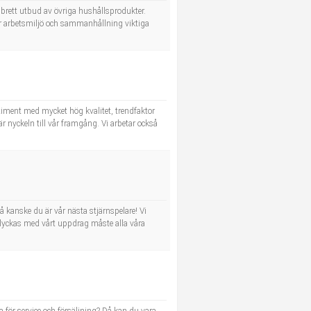
t brett utbud av övriga hushållsprodukter.
är arbetsmiljö och sammanhållning viktiga
ortiment med mycket hög kvalitet, trendfaktor
r nyckeln till vår framgång. Vi arbetar också
då kanske du är vår nästa stjärnspelare! Vi
tt lyckas med vårt uppdrag måste alla våra