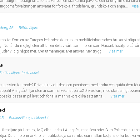
h samtidigt tillräckligt små för att var och en ska kunna påverka och få utrymme för sina i
ungdomsförvaltningen ansvarar för förskola, fritidshem, grundskola och anpa...
Visa
eborg AB
Bilförsäljare
tive Som en av Europas ledande aktörer inom mobilitetsbranschen brukar vi säga att v
ig. Nu får du möjligheten att bli en del av vårt team i rollen som Personbilssäljare på 
juder vi dig något mer. Mer utmaningar. Mer ansvar. Mer trygg...
Visa mer
ås
Butikssäljare, fackhandel
tor passion för mode? Drivs du av att dela den passionen med andra och guida dem för
i Kappahl Alingsås! Tjänsten är sommarvikariat på ca20h/veckan, med start enligt övere
mode ska passa in på livet och för alla människors olika sätt att ta ...
Visa mer
ex!
 AB
Butikssäljare, fackhandel
utikssäljare på Hemtex, MQ eller Lindex i Alingsås, med flera orter. Som Polare är du anst
or. Du blir öronmärkt för en butikskedja och ambulerar mellan kedjans olika butiker vi