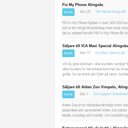
Fix My Phone Alingsås
Nov 25
The Morad Group AB
Ansök
På Fix My Phone hjälper vi över 300.000 kund
och är ett riktigt tillväxtbolag med stora vi
del av arbetet framåt! På Fix My Phone får 
Säljare till ICA Maxi Special Alingsås
Nov 17
ICA Maxi Special AB
Ansök
Vill du göra skillnad i våra kunders vardag?
våra kunders liv lite enklare kommer du trivas
grillar. Du tar emot och fyller på varor i but
Säljare till Arken Zoo Vimpeln, Alin
Dec 1
Zoo Support Scandinav
Ansök
Arken Zoo är en rikstäckande kedja inom zoob
expandera och varumärket Arken Zoo stärks kon
kärlek, kunskap och kvalitet. Om anställning