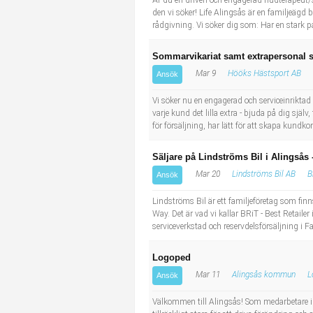
Är du en driven och engagerad hudterapeut/sä
den vi söker! Life Alingsås är en familjeäg
rådgivning. Vi söker dig som: Har en stark pa
Sommarvikariat samt extrapersonal 
Mar 9
Hööks Hästsport AB
Ansök
Vi söker nu en engagerad och serviceinriktad sä
varje kund det lilla extra - bjuda på dig själv
för försäljning, har lätt för att skapa kundkont
Säljare på Lindströms Bil i Alingsås 
Mar 20
Lindströms Bil AB
B
Ansök
Lindströms Bil är ett familjeföretag som finn
Way. Det är vad vi kallar BRiT - Best Retaile
serviceverkstad och reservdelsförsäljning i F
Logoped
Mar 11
Alingsås kommun
L
Ansök
Välkommen till Alingsås! Som medarbetare i 