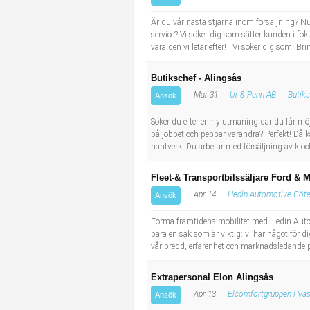
Industriell tillverkning
Behandlingsassistent/Socialpedagog
Är du vår nästa stjärna inom försäljning? Nu 
service? Vi söker dig som sätter kunden i foku
Installation, drift, underhåll
Tandsköterska
vara den vi letar efter! Vi söker dig som: Brin
Butikschef - Alingsås
Kropps- och skönhetsvård
Budbilsförare
Mar 31
Ur & Penn AB
Butiks
Ansök
Kultur, media, design
Tidningsbud/Tidningsdistributör
Söker du efter en ny utmaning där du får möjl
på jobbet och peppar varandra? Perfekt! Då
Militärt arbete
Lärare i fritidshem/Fritidspedagog
hantverk. Du arbetar med försäljning av kloc
Fleet-& Transportbilssäljare Ford & 
Naturbruk
Taxiförare/Taxichaufför
Apr 14
Hedin Automotive Göt
Ansök
Naturvetenskapligt arbete
Läkarsekreterare/Vårdadmin/Medicinsk sekreterare
Forma framtidens mobilitet med Hedin Automo
bara en sak som är viktig: vi har något för d
vår bredd, erfarenhet och marknadsledande p
Pedagogiskt arbete
Lastbilsförare m.fl.
Extrapersonal Elon Alingsås
Sanering och renhållning
Fastighetsskötare
Apr 13
Elcomfortgruppen i Vä
Ansök