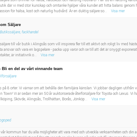
ljare som brinner för hälsa, hälsokost och naturlig hudvård? Har du en naturlig känsla
d butik där vi med stor kunskap och omtanke hjälper våra kunder att hitta balans geno
ssion för hälsa, kost och naturlig hudvård. Är en duktig säljare so...
Visa mer
som Säljare
Butikssäljare, fackhandel
ljare till vår butik i Alingsås som vill inspirera fler till ett aktivt och roligt liv med h
, ta ansvar och vara en lagspelare - packa upp varor och se till att det är snyggt exponerat
akter, är initiativrik o...
Visa mer
- Bli en del av vårt vinnande team
ilförsäljare
s på 8 orter. Vi värnar om att behålla den familjära känslan. Vi jobbar dagligen utifrån
r in Town! Vi är sedan mer än 50 år auktoriserade återförsäljare för Toyota och Lexus. Vi 
alköping, Skövde, Alingsås, Trollhättan, Borås, Jönköp...
Visa mer
ogoped
vår kommun har du alla möjligheter att vara med och utveckla verksamheten och din ar