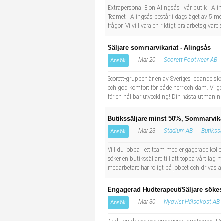
Socialt arbete
Informatör/Kommunikatör
Extrapersonal Elon Alingsås I vår butik i Ali
Teamet i Alingsås består i dagsläget av 5 m
frågor. Vi vill vara en riktigt bra arbetsgi
Säkerhetsarbete
Brevbärare
Säljare sommarvikariat - Alingsås
Tekniskt arbete
Sjuksköterska, grundutbildad
Mar 20
Scorett Footwear AB
Ansök
Transport
Kock, storhushåll
Scorett-gruppen är en av Sveriges ledande sko
och god komfort för både herr och dam. Vi ge
för en hållbar utveckling! Din nästa utmaning
Undersköterska, vård- o specialavd. o mottagning
Butikssäljare minst 50%, Sommarvikar
Bibliotekarie
Mar 23
Stadium AB
Butikss
Ansök
Administrativ assistent
Vill du jobba i ett team med engagerade kolleg
söker en butikssäljare till att toppa vårt la
medarbetare har roligt på jobbet och drivas 
Lärare i gymnasiet
Engagerad Hudterapeut/Säljare sökes 
Mar 30
Nyqvist Hälsokost AB
Ansök