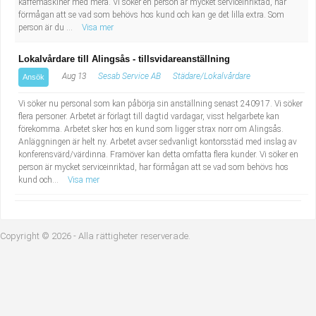
kaffemaskiner med mera. Vi söker en person är mycket serviceinriktad, har
Industriell tillverkning
Behandlingsassistent/Socialpedagog
förmågan att se vad som behövs hos kund och kan ge det lilla extra. Som
person är du ...
Visa mer
Installation, drift, underhåll
Tandsköterska
Lokalvårdare till Alingsås - tillsvidareanställning
Aug 13
Sesab Service AB
Städare/Lokalvårdare
Ansök
Kropps- och skönhetsvård
Budbilsförare
Vi söker nu personal som kan påbörja sin anställning senast 240917. Vi söker
Kultur, media, design
Tidningsbud/Tidningsdistributör
flera personer. Arbetet är förlagt till dagtid vardagar, visst helgarbete kan
förekomma. Arbetet sker hos en kund som ligger strax norr om Alingsås.
Anläggningen är helt ny. Arbetet avser sedvanligt kontorsstäd med inslag av
Militärt arbete
Lärare i fritidshem/Fritidspedagog
konferensvärd/värdinna. Framöver kan detta omfatta flera kunder. Vi söker en
person är mycket serviceinriktad, har förmågan att se vad som behövs hos
kund och...
Visa mer
Naturbruk
Taxiförare/Taxichaufför
Naturvetenskapligt arbete
Läkarsekreterare/Vårdadmin/Medicinsk
Copyright © 2026 - Alla rättigheter reserverade.
sekreterare
Pedagogiskt arbete
Lastbilsförare m.fl.
Sanering och renhållning