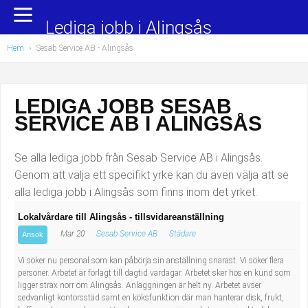
Yrkesområden
Populära jobb
Lediga jobb i Alingsås
Hem
›
Sesab Service AB - Alingsås
Administration, ekonomi, juridik
Undersköterska, hemtjänst och äldreboende
Bygg och anläggning
Städare/Lokalvårdare
LEDIGA JOBB SESAB
SERVICE AB I ALINGSÅS
Chefer och verksamhetsledare
Barnskötare
Data/IT
Lärare i förskola/Förskollärare
Se alla lediga jobb från Sesab Service AB i Alingsås.
Genom att välja ett specifikt yrke kan du även välja att se
Försäljning, inköp, marknadsföring
Lagerarbetare
alla lediga jobb i Alingsås som finns inom det yrket.
Lokalvårdare till Alingsås - tillsvidareanställning
Hantverksyrken
Bussförare/Busschaufför
Mar 20
Sesab Service AB
Städare
Ansök
Hotell, restaurang, storhushåll
Elevassistent
Vi söker nu personal som kan påbörja sin anställning snarast. Vi söker flera
personer. Arbetet är förlagt till dagtid vardagar. Arbetet sker hos en kund som
ligger strax norr om Alingsås. Anläggningen är helt ny. Arbetet avser
Hälso- och sjukvård
Personlig assistent
sedvanligt kontorsstäd samt en köksfunktion där man hanterar disk, frukt,