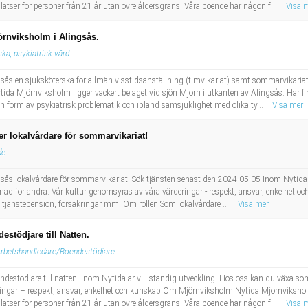
latser för personer från 21 år utan övre åldersgräns. Våra boende har någon f...
Visa 
örnviksholm i Alingsås.
ka, psykiatrisk vård
ås en sjuksköterska för allmän visstidsanställning (timvikariat) samt sommarvikariat v
 Mjörnviksholm ligger vackert beläget vid sjön Mjörn i utkanten av Alingsås. Här finn
n form av psykiatrisk problematik och ibland samsjuklighet med olika ty...
Visa mer
r lokalvårdare för sommarvikariat!
de
sås lokalvårdare för sommarvikariat! Sök tjänsten senast den 2024-05-05 Inom Nytida ä
ad för andra. Vår kultur genomsyras av våra värderingar - respekt, ansvar, enkelhet oc
l, tjänstepension, försäkringar mm. Om rollen Som lokalvårdare ...
Visa mer
stödjare till Natten.
Arbetshandledare/Boendestödjare
destödjare till natten. Inom Nytida är vi i ständig utveckling. Hos oss kan du växa s
ingar – respekt, ansvar, enkelhet och kunskap.Om Mjörnviksholm Nytida Mjörnviksholm 
latser för personer från 21 år utan övre åldersgräns. Våra boende har någon f...
Visa 