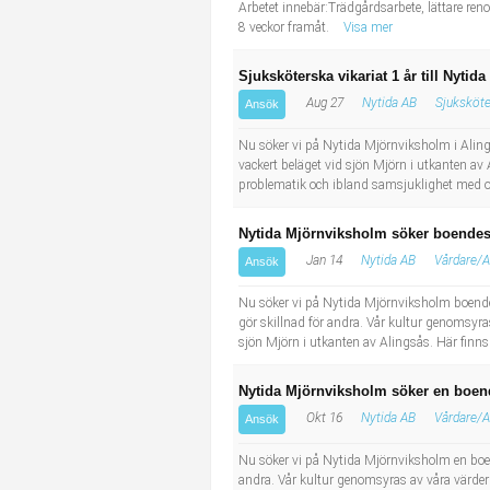
Arbetet innebär:Trädgårdsarbete, lättare reno
Industriell tillverkning
Behandlingsassistent/Socialpedagog
8 veckor framåt.
Visa mer
Installation, drift, underhåll
Tandsköterska
Sjuksköterska vikariat 1 år till Nytid
Aug 27
Nytida AB
Sjuksköte
Ansök
Kropps- och skönhetsvård
Budbilsförare
Nu söker vi på Nytida Mjörnviksholm i Aling
vackert beläget vid sjön Mjörn i utkanten av
Kultur, media, design
Tidningsbud/Tidningsdistributör
problematik och ibland samsjuklighet med o
Militärt arbete
Lärare i fritidshem/Fritidspedagog
Nytida Mjörnviksholm söker boendestö
Jan 14
Nytida AB
Vårdare/A
Ansök
Naturbruk
Taxiförare/Taxichaufför
Nu söker vi på Nytida Mjörnviksholm boende
gör skillnad för andra. Vår kultur genomsyr
Naturvetenskapligt arbete
Läkarsekreterare/Vårdadmin/Medicinsk sekreterare
sjön Mjörn i utkanten av Alingsås. Här finns 
Nytida Mjörnviksholm söker en boende
Pedagogiskt arbete
Lastbilsförare m.fl.
Okt 16
Nytida AB
Vårdare/A
Ansök
Sanering och renhållning
Fastighetsskötare
Nu söker vi på Nytida Mjörnviksholm en boen
andra. Vår kultur genomsyras av våra värder