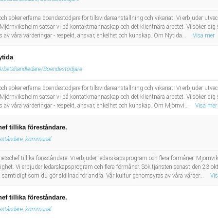
 söker erfarna boendestödjare för tillsvidareanställning och vikariat. Vi erbjuder utve
 Mjörnviksholm satsar vi på kontaktmannaskap och det klientnära arbetet. Vi söker di
s av våra värderingar - respekt, ansvar, enkelhet och kunskap. Om Nytida...
Visa mer
ytida
Arbetshandledare/Boendestödjare
 söker erfarna boendestödjare för tillsvidareanställning och vikariat. Vi erbjuder utve
 Mjörnviksholm satsar vi på kontatkmannaskap och det klientnära arbetet. Vi söker di
s av våra värderingar - respekt, ansvar, enkelhet och kunskap. Om Mjörnvi...
Visa mer
f tillika föreståndare.
eståndare, kommunal
etschef tillika föreståndare. Vi erbjuder ledarskapsprogram och flera förmåner. Mjörn
ghet. Vi erbjuder ledarskapsprogram och flera förmåner. Sök tjänsten senast den 23 ok
samtidigt som du gör skillnad för andra. Vår kultur genomsyras av våra värder...
Vi
f tillika föreståndare.
eståndare, kommunal