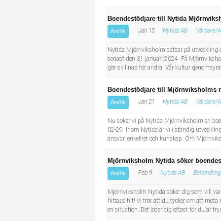
Boendestödjare till Nytida Mjörnvik
Jan 15
Nytida AB
Vårdare/A
Ansök
Nytida Mjörnviksholm satsar på utveckling och
senast den 31 januari 2024. På Mjörnviksho
gör skillnad för andra. Vår kultur genomsyra
Boendestödjare till Mjörnviksholms 
Jan 21
Nytida AB
Vårdare/A
Ansök
Nu söker vi på Nytida Mjörnviksholm en boend
02-29. Inom Nytida är vi i ständig utveckli
ansvar, enkelhet och kunskap. Om Mjörnviksh
Mjörnviksholm Nytida söker boende
Feb 9
Nytida AB
Behandling
Ansök
Mjörnviksholm Nytida söker dig som vill var
hittade hit! Vi tror att du tycker om att möt
en situation. Det löser sig oftast för du är tr