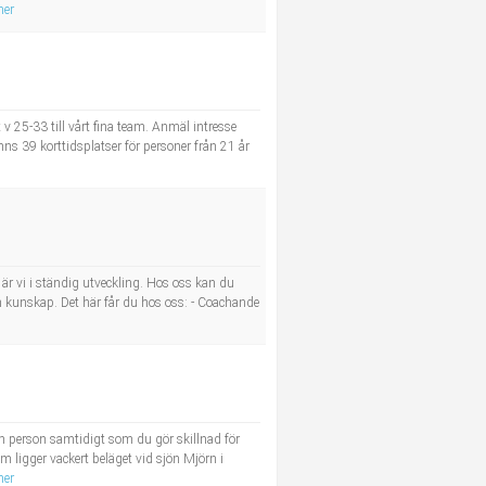
mer
 25-33 till vårt fina team. Anmäl intresse
s 39 korttidsplatser för personer från 21 år
r vi i ständig utveckling. Hos oss kan du
h kunskap. Det här får du hos oss: - Coachande
om person samtidigt som du gör skillnad för
ligger vackert beläget vid sjön Mjörn i
mer