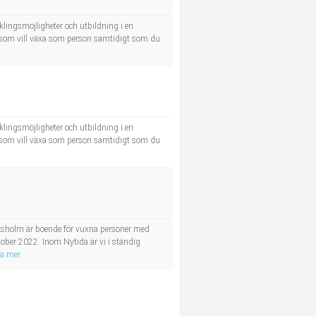
cklingsmöjligheter och utbildning i en
g som vill växa som person samtidigt som du
cklingsmöjligheter och utbildning i en
g som vill växa som person samtidigt som du
viksholm är boende för vuxna personer med
tober 2022. Inom Nytida är vi i ständig
sa mer