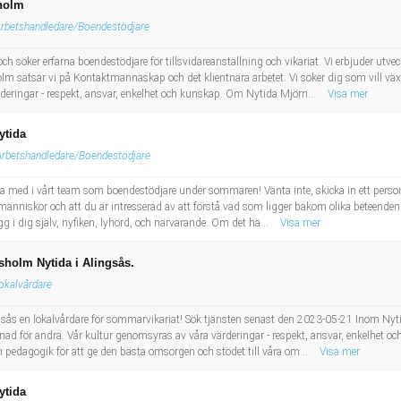
sholm
Arbetshandledare/Boendestödjare
 söker erfarna boendestödjare för tillsvidareanställning och vikariat. Vi erbjuder utvec
m satsar vi på Kontaktmannaskap och det klientnära arbetet. Vi söker dig som vill v
rderingar - respekt, ansvar, enkelhet och kunskap. Om Nytida Mjörn...
Visa mer
ytida
Arbetshandledare/Boendestödjare
a med i vårt team som boendestödjare under sommaren! Vänta inte, skicka in ett person
a människor och att du är intresserad av att förstå vad som ligger bakom olika beteenden
ygg i dig själv, nyfiken, lyhörd, och närvarande. Om det hä...
Visa mer
ksholm Nytida i Alingsås.
okalvårdare
sås en lokalvårdare för sommarvikariat! Sök tjänsten senast den 2023-05-21 Inom Nytid
ad för andra. Vår kultur genomsyras av våra värderingar - respekt, ansvar, enkelhet oc
 pedagogik för att ge den bästa omsorgen och stödet till våra om...
Visa mer
ytida