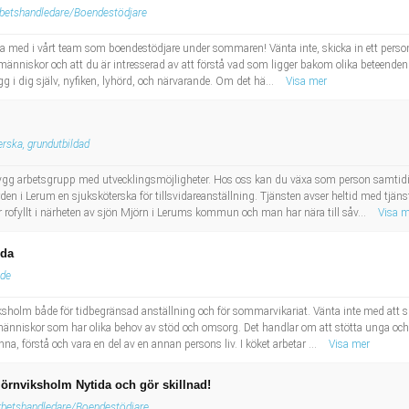
betshandledare/Boendestödjare
a med i vårt team som boendestödjare under sommaren! Vänta inte, skicka in ett person
a människor och att du är intresserad av att förstå vad som ligger bakom olika beteenden
ygg i dig själv, nyfiken, lyhörd, och närvarande. Om det hä...
Visa mer
rska, grundutbildad
 trygg arbetsgrupp med utvecklingsmöjligheter. Hos oss kan du växa som person samti
den i Lerum en sjuksköterska för tillsvidareanställning. Tjänsten avser heltid med tjän
fyllt i närheten av sjön Mjörn i Lerums kommun och man har nära till såv...
Visa m
ida
äde
sholm både för tidbegränsad anställning och för sommarvikariat. Vänta inte med att sk
människor som har olika behov av stöd och omsorg. Det handlar om att stötta unga och
na, förstå och vara en del av en annan persons liv. I köket arbetar ...
Visa mer
örnviksholm Nytida och gör skillnad!
rbetshandledare/Boendestödjare