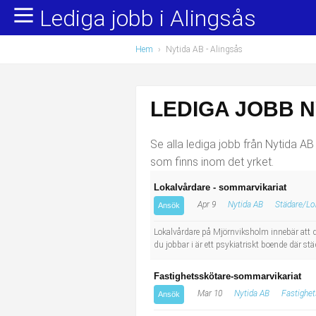
Lediga jobb i Alingsås
Yrkesområden
Populära jobb
Hem
›
Nytida AB - Alingsås
Administration, ekonomi, juridik
Undersköterska, hemtjänst och äldreboende
Bygg och anläggning
Städare/Lokalvårdare
LEDIGA JOBB N
Chefer och verksamhetsledare
Barnskötare
Se alla lediga jobb från Nytida AB 
Data/IT
Lärare i förskola/Förskollärare
som finns inom det yrket.
Lokalvårdare - sommarvikariat
Försäljning, inköp, marknadsföring
Lagerarbetare
Apr 9
Nytida AB
Städare/Lo
Ansök
Hantverksyrken
Bussförare/Busschaufför
Lokalvårdare på Mjörnviksholm innebär att du 
du jobbar i är ett psykiatriskt boende där 
Hotell, restaurang, storhushåll
Elevassistent
Fastighetsskötare-sommarvikariat
Hälso- och sjukvård
Personlig assistent
Mar 10
Nytida AB
Fastighet
Ansök