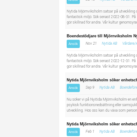
Nytida Mjörnviksholm satsar på utveckling och
fantastisk miljö. Sök senast 2022-08-31. På
gör skillnad för andra. Vår kultur genomsyra
Boendestödjare till Mjörnviksholm N
Nov 21
Nytida AB
Vårdare/
Ansök
Nytida Mjörnviksholm satsar på utveckling och
fantastisk miljö. Sök senast 2022-12-31. På
gör skillnad för andra. Vår kultur genomsyra
Nytida Mjörnviksholm söker enhetsche
Sep 9
Nytida AB
Boendeför
Ansök
Nu söker vi på Nyitida Mjörnviksholm en enh
psykisk funktionsnedsättning eller samsjukli
utveckling. Hos oss kan du växa som person 
Nytida Mjörnviksholm söker enhetsche
Feb 1
Nytida AB
Boendeför
Ansök