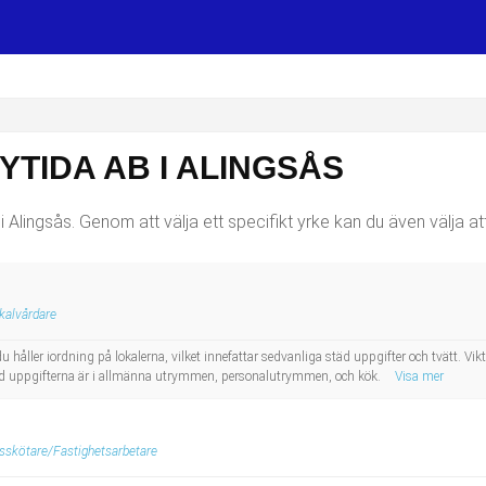
YTIDA AB I ALINGSÅS
i Alingsås. Genom att välja ett specifikt yrke kan du även välja att
kalvårdare
håller iordning på lokalerna, vilket innefattar sedvanliga städ uppgifter och tvätt. Vikt
städ uppgifterna är i allmänna utrymmen, personalutrymmen, och kök.
Visa mer
sskötare/Fastighetsarbetare