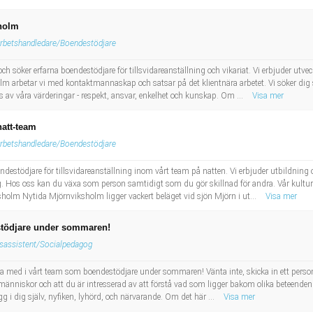
sholm
rbetshandledare/Boendestödjare
 söker erfarna boendestödjare för tillsvidareanställning och vikariat. Vi erbjuder utvec
lm arbetar vi med kontaktmannaskap och satsar på det klientnära arbetet. Vi söker di
s av våra värderingar - respekt, ansvar, enkelhet och kunskap. Om ...
Visa mer
natt-team
rbetshandledare/Boendestödjare
estödjare för tillsvidareanställning inom vårt team på natten. Vi erbjuder utbildning 
ng. Hos oss kan du växa som person samtidigt som du gör skillnad för andra. Vår kultur
olm Nytida Mjörnviksholm ligger vackert beläget vid sjön Mjörn i ut...
Visa mer
stödjare under sommaren!
sassistent/Socialpedagog
a med i vårt team som boendestödjare under sommaren! Vänta inte, skicka in ett person
a människor och att du är intresserad av att förstå vad som ligger bakom olika beteenden
ygg i dig själv, nyfiken, lyhörd, och närvarande. Om det här ...
Visa mer