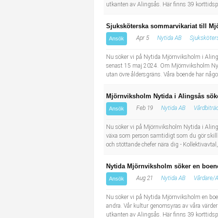
Socialt arbete
Informatör/Kommunikatör
utkanten av Alingsås. Här finns 39 korttidsp
Sjuksköterska sommarvikariat till Mj
Säkerhetsarbete
Brevbärare
Apr 5
Nytida AB
Sjuksköters
Ansök
Tekniskt arbete
Sjuksköterska, grundutbildad
Nu söker vi på Nytida Mjörnviksholm i Alings
senast 15 maj 2024. Om Mjörnviksholm Nytida
utan övre åldersgräns. Våra boende har någo
Transport
Kock, storhushåll
Mjörnviksholm Nytida i Alingsås söke
Undersköterska, vård- o specialavd. o mottagning
Feb 19
Nytida AB
Vårdbiträ
Ansök
Bibliotekarie
Nu söker vi på Mjörnviksholm Nytida i Aling
växa som person samtidigt som du gör skilln
och stöttande chefer nära dig - Kollektivavta
Administrativ assistent
Nytida Mjörnviksholm söker en boende
Lärare i gymnasiet
Aug 21
Nytida AB
Vårdare/
Ansök
Nu söker vi på Nytida Mjörnviksholm en boen
andra. Vår kultur genomsyras av våra värder
utkanten av Alingsås. Här finns 39 korttidsp