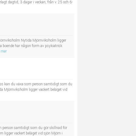
lagt dagtid, 3 dagar i veckan, från v. 25 och 6-
 Mjörnviksholm Nytida Mjörnviksholm ligger
åra boende har någon form av psykiatrisk
 mer
s oss kan du växa som person samtidigt som du
a Mjörnviksholm ligger vackert beläget vid
om person samtidigt som du gör skillnad för
ligger vackert beläget vid sjön Mjörn i