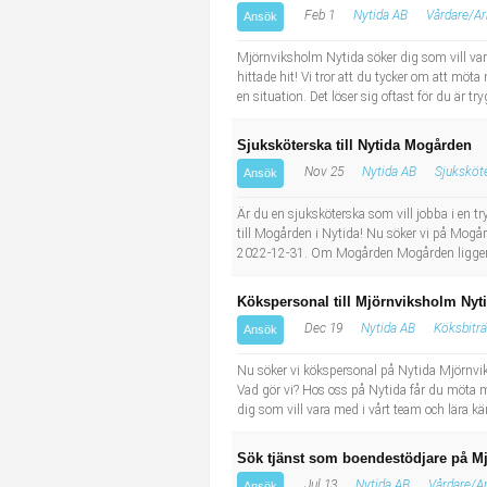
Feb 1
Nytida AB
Vårdare/Ar
Ansök
Mjörnviksholm Nytida söker dig som vill var
hittade hit! Vi tror att du tycker om att möt
en situation. Det löser sig oftast för du är tr
Sjuksköterska till Nytida Mogården
Nov 25
Nytida AB
Sjuksköte
Ansök
Är du en sjuksköterska som vill jobba i en
till Mogården i Nytida! Nu söker vi på Mogår
2022-12-31. Om Mogården Mogården ligger ro
Kökspersonal till Mjörnviksholm Nyt
Dec 19
Nytida AB
Köksbitr
Ansök
Nu söker vi kökspersonal på Nytida Mjörnvik
Vad gör vi? Hos oss på Nytida får du möta 
dig som vill vara med i vårt team och lära kän
Sök tjänst som boendestödjare på Mj
Jul 13
Nytida AB
Vårdare/A
Ansök