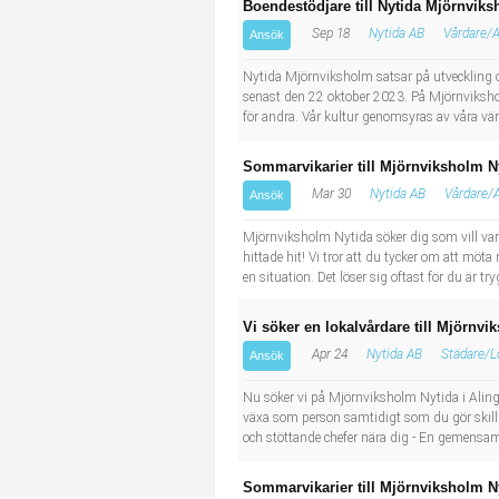
Boendestödjare till Nytida Mjörnvik
Sep 18
Nytida AB
Vårdare/
Ansök
Nytida Mjörnviksholm satsar på utveckling och
senast den 22 oktober 2023. På Mjörnvikshol
för andra. Vår kultur genomsyras av våra vä
Sommarvikarier till Mjörnviksholm N
Mar 30
Nytida AB
Vårdare/
Ansök
Mjörnviksholm Nytida söker dig som vill var
hittade hit! Vi tror att du tycker om att möt
en situation. Det löser sig oftast för du är tr
Vi söker en lokalvårdare till Mjörnvi
Apr 24
Nytida AB
Städare/L
Ansök
Nu söker vi på Mjörnviksholm Nytida i Aling
växa som person samtidigt som du gör skilln
och stöttande chefer nära dig - En gemensam
Sommarvikarier till Mjörnviksholm N