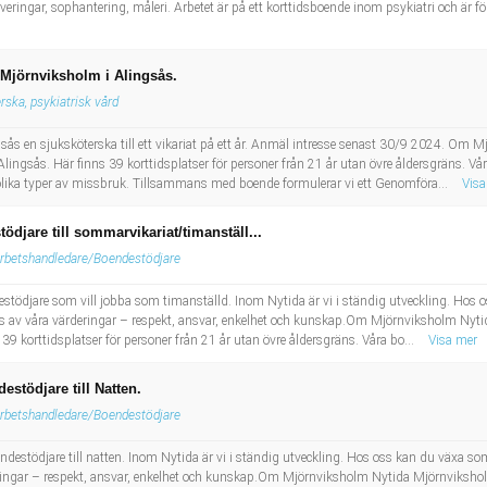
veringar, sophantering, måleri. Arbetet är på ett korttidsboende inom psykiatri och är för
a Mjörnviksholm i Alingsås.
rska, psykiatrisk vård
sås en sjuksköterska till ett vikariat på ett år. Anmäl intresse senast 30/9 2024. Om
 Alingsås. Här finns 39 korttidsplatser för personer från 21 år utan övre åldersgräns. V
lika typer av missbruk. Tillsammans med boende formulerar vi ett Genomföra...
Visa
djare till sommarvikariat/timanställ...
rbetshandledare/Boendestödjare
stödjare som vill jobba som timanställd. Inom Nytida är vi i ständig utveckling. Ho
as av våra värderingar – respekt, ansvar, enkelhet och kunskap.Om Mjörnviksholm Nytid
39 korttidsplatser för personer från 21 år utan övre åldersgräns. Våra bo...
Visa mer
stödjare till Natten.
rbetshandledare/Boendestödjare
destödjare till natten. Inom Nytida är vi i ständig utveckling. Hos oss kan du växa s
ingar – respekt, ansvar, enkelhet och kunskap.Om Mjörnviksholm Nytida Mjörnviksholm 